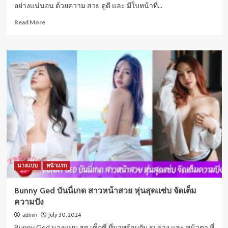
อย่างแน่นอน ด้วยความ สวย ดูดี และ มีใบหน้าที่...
Read
Read More
more
about
ดรีม
มี่
พิร
ญาณ์
สาว
Maxim
ไซส์
อวบ
ขาว
จั๊วะ
อม
ชมพู
นางแบบ
ผล
หน้าแรก
งาน
แซ่
Bunny Ged บันนี่เกด สาวหน้าสวย หุ่นสุดแซ่บ จัดเต็ม
บปัง
ความปัง
July 30, 2024
admin
Bunny Ged นางแบบ สุด เซ็กซี่ ที่มาพร้อมกับ รูปร่าง และ หน้าตา ที่