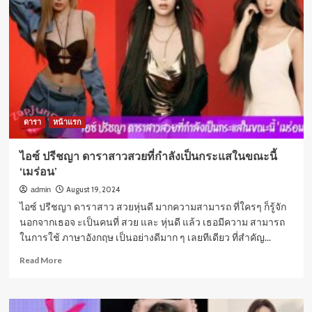
งาม
ยิ้ม
วิน
แอมป์
สาว
สวย
คน
โปรด
หนุ่ม
ดารา
หน้าแรก
ไทย
ช๊
อบ
ไอซ์ ปรีชญา ดาราสาวสวยที่กำลังเป็นกระแสในขณะนี้
ชอบ
‘เมร่อน’
August 19, 2024
admin
ไอซ์ ปรีชญา ดาราสาว สวยหุ่นดี มากความสามารถ ที่ใครๆ ก็รู้จัก
นอกจากเธอจ ะเป็นคนที่ สวย และ หุ่นดี แล้ว เธอมีความ สามารถ
ในการใช้ ภาษาอังกฤษ เป็นอย่างดีมาก ๆ เลยทีเดียว ที่สำคัญ...
Read
Read More
more
about
ไอซ์
ปรีชญา