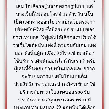
เล่น ได้เลือกอยู่หลากหลายรูปแบบ แต่
บางเว็บก็ไม่ตอบโจทย์ แต่สำหรับ
สโบ
เบ็ต
แตกต่างออกไป เราเป็นเว็บตรงจาก
บริษัทยักษ์ใหญ่ซึ่งมีครบทุก รูปแบบของ
การแทงบอล ให้ผู้เล่นได้เลือกสรรเรียกได้
ว่าเว็บไซต์พนันแห่งนี้ ครบจบกับเกม แทง
บอล ดังนั้นผู้เล่นจึงหลั่งไหลเข้ามาเลือก
ใช้บริการ เดิมพันออนไลน์ กับเราสำหรับ
ผู้เล่นที่ชื่นชอบการ พนันบอล และ อยาก
จะรับชมการแข่งขันได้แบบเต็ม
ประสิทธิภาพ ขอแนะนำ สมัครเข้ามาใช้
บริการกับทาง เว็บแทงบอล
sbo
รับ
ประกันความ สนุกครบวงจร พร้อมมี
ประเภท ทายผลบอล ให้ นักพนัน ได้เลือก