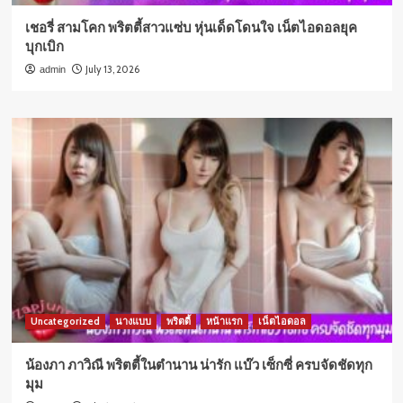
เชอรี่ สามโคก พริตตี้สาวแซ่บ หุ่นเด็ดโดนใจ เน็ตไอดอลยุค
บุกเบิก
July 13, 2026
admin
Uncategorized
นางแบบ
พริตตี้
หน้าแรก
เน็ตไอดอล
น้องภา ภาวิณี พริตตี้ในตำนาน น่ารัก แบ๊ว เซ็กซี่ ครบจัดชัดทุก
มุม