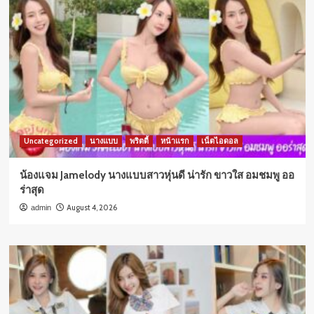
Uncategorized
นางแบบ
พริตตี้
หน้าแรก
เน็ตไอดอล
น้องแจม Jamelody นางแบบสาวหุ่นดี น่ารัก ขาวใส อมชมพู ออ
ร่าสุด
August 4, 2026
admin