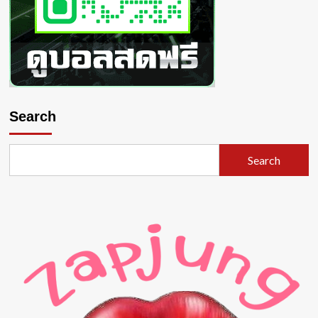
Search
Search