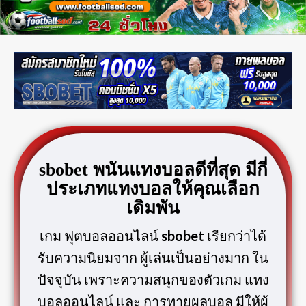
sbobet พนันแทงบอลดีที่สุด มีกี่
ประเภทแทงบอลให้คุณเลือก
เดิมพัน
เกม ฟุตบอลออนไลน์
sbobet
เรียกว่าได้
รับความนิยมจาก ผู้เล่นเป็นอย่างมาก ใน
ปัจจุบัน เพราะความสนุกของตัวเกม แทง
บอลออนไลน์ และ การทายผลบอล มีให้ผู้