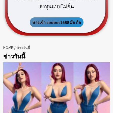
ลงทุนแบบไม่อั้น
ทางเข้า sbobet1688 มือ ถือ
HOME
ข่าววันนี้
ข่าววันนี้
d