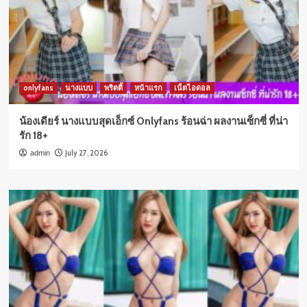
onlyfans
นางแบบ
พริตตี้
หน้าแรก
เน็ตไอดอล
น้องเดียร์ นางแบบสุดเอ็กซ์ Onlyfans ร้อนฉ่า ผลงานเซ็กซี่ ที่น่า
รัก 18+
July 27, 2026
admin