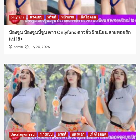
onlyfans
นางแบบ
พริตตี้
หน้าแรก
เน็ตไอดอล
น้องจูน น้องจูนนี่จูน ดาว Onlyfans ดาวยั่ว ผิวเนียน สายทอยรัก
แน่ 18+
July 20, 2026
admin
Uncategorized
นางแบบ
พริตตี้
หน้าแรก
เน็ตไอดอล