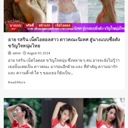
Onlyfans
ระอุ
ผล
งาน
นางแบบ
แซ่
พริตตี้
หน้าแรก
เน็ตไอดอล
บ
เกิน
อาย รสริน เน็ตไอดอลสาว ดาวคณะนิเทศ สู่นางแบบชื่อดัง
ต้าน
ขวัญใจหนุ่มไทย
August 30, 2024
admin
อาย รสริน เน็ตไอดอล ขวัญใจหนุ่ม ซึ่งหลาย ๆ คน อาจจะยังไม่รู้ว่า
เธอนั้นเคยเป็น ดาวคณะ มาก่อนอีกด้วย และ ที่สำคัญ ความน่ารัก
และ ความคิ้วท์ ใส ๆ ของเธอ ก็ยังเป็น...
Read
Read More
more
about
อาย
รส
ริน
เน็ต
ไอ
ดอล