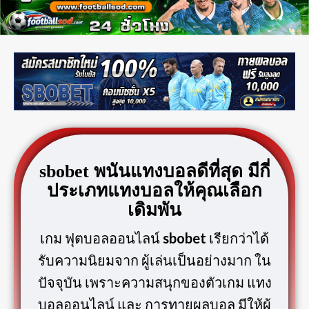
sbobet พนันแทงบอลดีที่สุด มีกี่
ประเภทแทงบอลให้คุณเลือก
เดิมพัน
เกม ฟุตบอลออนไลน์
sbobet
เรียกว่าได้
รับความนิยมจาก ผู้เล่นเป็นอย่างมาก ใน
ปัจจุบัน เพราะความสนุกของตัวเกม แทง
บอลออนไลน์ และ การทายผลบอล มีให้ผู้