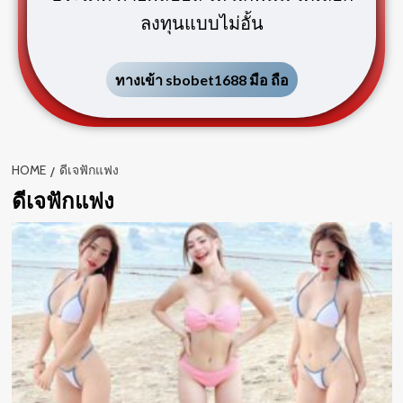
ลงทุนแบบไม่อั้น
ทางเข้า sbobet1688 มือ ถือ
HOME
ดีเจฟักแฟง
ดีเจฟักแฟง
d