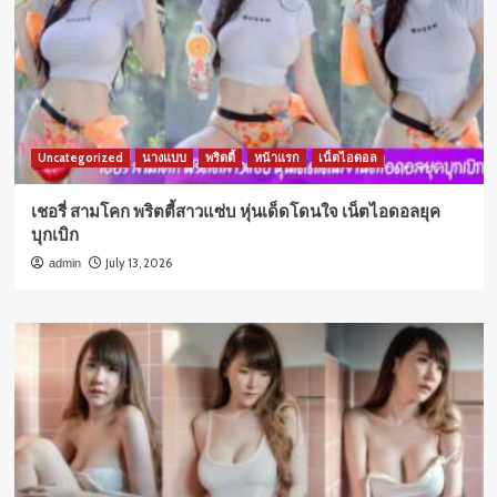
Uncategorized
นางแบบ
พริตตี้
หน้าแรก
เน็ตไอดอล
เชอรี่ สามโคก พริตตี้สาวแซ่บ หุ่นเด็ดโดนใจ เน็ตไอดอลยุค
บุกเบิก
July 13, 2026
admin