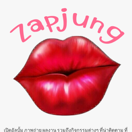
เปิดอัลบั้ม ภาพถ่าย ผลงาน รวมถึงกิจกรรมต่างๆ ที่น่าติดตาม ที่