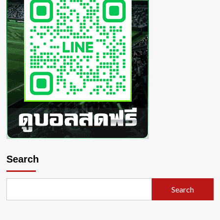
ก็
มาดิ
ค
ร้าบ
สู่
การ
เป็น
ดี
เจ
สุด
เซ็กซี่
Search
Search