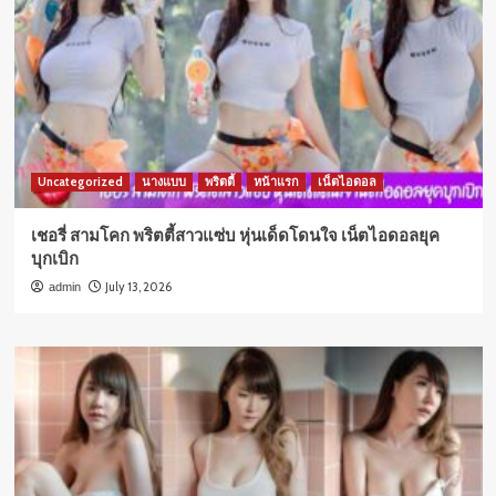
Uncategorized
นางแบบ
พริตตี้
หน้าแรก
เน็ตไอดอล
เชอรี่ สามโคก พริตตี้สาวแซ่บ หุ่นเด็ดโดนใจ เน็ตไอดอลยุค
บุกเบิก
July 13, 2026
admin