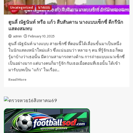
Uncategorized
นางแบบ
ตูนลี่ ณัฐนันท์ หรือ แก้ว สืบสันดาน นางแบบเซ็กซี่ ดีกรีนัก
แสดงสมทบ
February 10, 2025
admin
ตูนลี่ ณัฐนันท์ นางแบบ สายเซ็กซี่ ที่ตอนนี้ได้เลื่อนขั้นมาเป็นหนึ่ง
ในนักแสดงหน้าใหม่แล้ว ซึ่งแน่นอนว่า หลาย ๆ คน ที่รู้จักเธอ ก็พอ
รู้มาบ้างว่าเธอนั้น มีความสามารถทางด้าน การถ่ายแบบแนวเซ็กซี่
เป็นอย่างมาก แต่บางคนก็มารู้จัก กับเธอเมื่อตอนที่เธอนั้น ได้เข้า
มารับบทเป็น “แก้ว” ในเรื่อง...
Read
Read More
more
about
ตู
นลี่
ณัฐ
นันท์
หรือ
แก้ว
สืบ