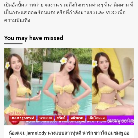
เปิดอัลบั้ม ภาพถ่าย ผลงาน รวมถึงกิจกรรมต่างๆ ที่น่าติดตาม ที่
เป็นกระแส ฮอต ร้อนแรง หรือที่กำลังมาแรง และ VDO เพื่อ
ความบันเทิง
You may have missed
Uncategorized
นางแบบ
พริตตี้
หน้าแรก
เน็ตไอดอล
น้องแจม Jamelody นางแบบสาวหุ่นดี น่ารัก ขาวใส อมชมพู ออ