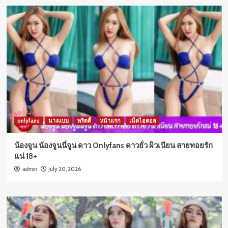
onlyfans
นางแบบ
พริตตี้
หน้าแรก
เน็ตไอดอล
น้องจูน น้องจูนนี่จูน ดาว Onlyfans ดาวยั่ว ผิวเนียน สายทอยรัก
แน่ 18+
July 20, 2026
admin