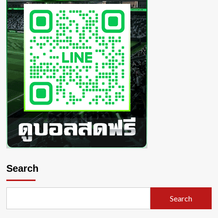
สันดาน
นาง
แบบ
เซ็กซี่
ดีกรี
นัก
แสดง
สมทบ
Search
Search