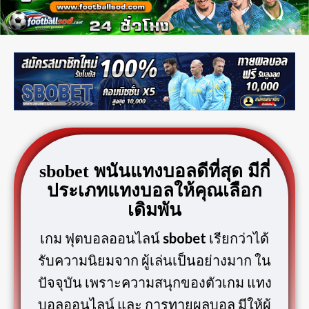
sbobet พนันแทงบอลดีที่สุด มีกี่
ประเภทแทงบอลให้คุณเลือก
เดิมพัน
เกม ฟุตบอลออนไลน์
sbobet
เรียกว่าได้
รับความนิยมจาก ผู้เล่นเป็นอย่างมาก ใน
ปัจจุบัน เพราะความสนุกของตัวเกม แทง
บอลออนไลน์ และ การทายผลบอล มีให้ผู้