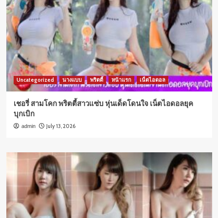
Uncategorized
นางแบบ
พริตตี้
หน้าแรก
เน็ตไอดอล
เชอรี่ สามโคก พริตตี้สาวแซ่บ หุ่นเด็ดโดนใจ เน็ตไอดอลยุค
บุกเบิก
July 13, 2026
admin