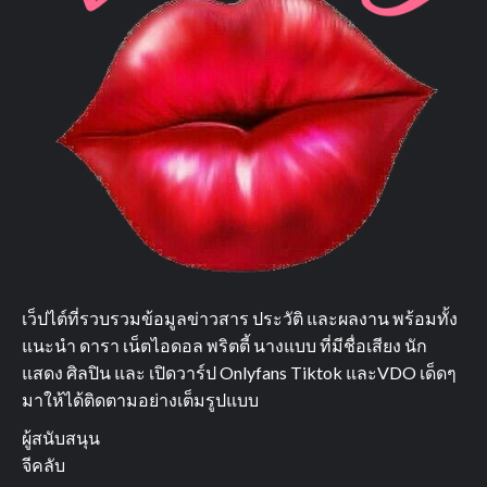
เว็ปไต์ที่รวบรวมข้อมูลข่าวสาร ประวัติ และผลงาน พร้อมทั้ง
แนะนำ ดารา เน็ตไอดอล พริตตี้ นางแบบ ที่มีชื่อเสียง นัก
แสดง ศิลปิน และ เปิดวาร์ป Onlyfans Tiktok และVDO เด็ดๆ
มาให้ได้ติดตามอย่างเต็มรูปแบบ
ผู้สนับสนุน
จีคลับ