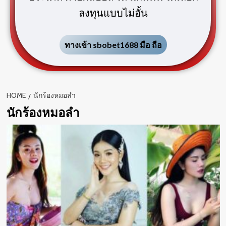
ลงทุนแบบไม่อั้น
ทางเข้า sbobet1688 มือ ถือ
HOME
นักร้องหมอลำ
นักร้องหมอลำ
d