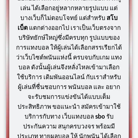
เล่น ได้เลือกอยู่หลากหลายรูปแบบ แต่
บางเว็บก็ไม่ตอบโจทย์ แต่สำหรับ
สโบ
เบ็ต
แตกต่างออกไป เราเป็นเว็บตรงจาก
บริษัทยักษ์ใหญ่ซึ่งมีครบทุก รูปแบบของ
การแทงบอล ให้ผู้เล่นได้เลือกสรรเรียกได้
ว่าเว็บไซต์พนันแห่งนี้ ครบจบกับเกม แทง
บอล ดังนั้นผู้เล่นจึงหลั่งไหลเข้ามาเลือก
ใช้บริการ เดิมพันออนไลน์ กับเราสำหรับ
ผู้เล่นที่ชื่นชอบการ พนันบอล และ อยาก
จะรับชมการแข่งขันได้แบบเต็ม
ประสิทธิภาพ ขอแนะนำ สมัครเข้ามาใช้
บริการกับทาง เว็บแทงบอล
sbo
รับ
ประกันความ สนุกครบวงจร พร้อมมี
ประเภท ทายผลบอล ให้ นักพนัน ได้เลือก