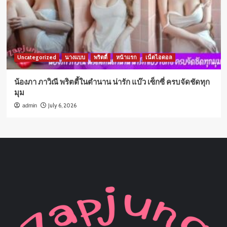
Uncategorized
นางแบบ
พริตตี้
หน้าแรก
เน็ตไอดอล
น้องภา ภาวิณี พริตตี้ในตำนาน น่ารัก แบ๊ว เซ็กซี่ ครบจัดชัดทุก
มุม
July 6, 2026
admin