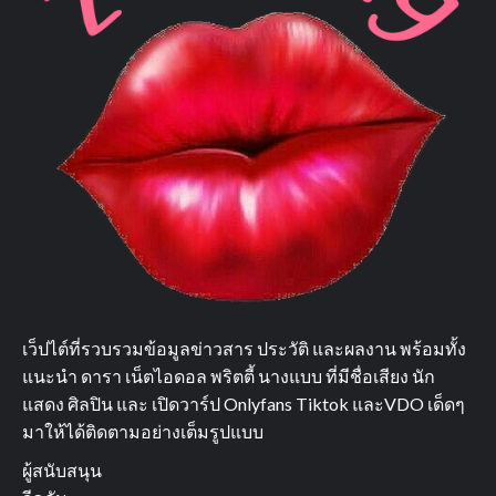
เว็ปไต์ที่รวบรวมข้อมูลข่าวสาร ประวัติ และผลงาน พร้อมทั้ง
แนะนำ ดารา เน็ตไอดอล พริตตี้ นางแบบ ที่มีชื่อเสียง นัก
แสดง ศิลปิน และ เปิดวาร์ป Onlyfans Tiktok และVDO เด็ดๆ
มาให้ได้ติดตามอย่างเต็มรูปแบบ
ผู้สนับสนุน