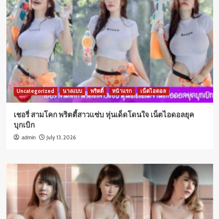
Uncategorized
นางแบบ
พริตตี้
หน้าแรก
เน็ตไอดอล
เชอรี่ สามโคก พริตตี้สาวแซ่บ หุ่นเด็ดโดนใจ เน็ตไอดอลยุค
บุกเบิก
July 13, 2026
admin