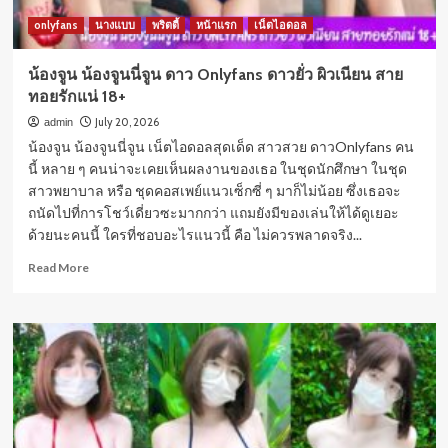
onlyfans
นางแบบ
พริตตี้
หน้าแรก
เน็ตไอดอล
น้องจูน น้องจูนนี่จูน ดาว Onlyfans ดาวยั่ว ผิวเนียน สาย
ทอยรักแน่ 18+
July 20, 2026
admin
น้องจูน น้องจูนนี่จูน เน็ตไอดอลสุดเด็ด สาวสวย ดาวOnlyfans คน
นี้ หลาย ๆ คนน่าจะเคยเห็นผลงานของเธอ ในชุดนักศึกษา ในชุด
สาวพยาบาล หรือ ชุดคอสเพย์แนวเซ็กซี่ ๆ มาก็ไม่น้อย ซึ่งเธอจะ
ถนัดไปที่การโชว์เดี่ยวซะมากกว่า แถมยังมีของเล่นให้ได้ดูเยอะ
ด้วยนะคนนี้ ใครที่ชอบอะไรแนวนี้ คือ ไม่ควรพลาดจริง...
Read
Read More
more
about
น้อง
จูน
น้อง
จู
น
นี่
จูน