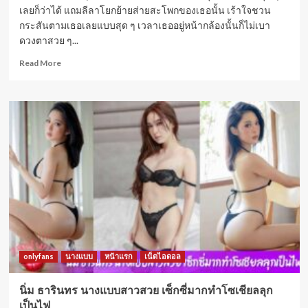
เลยก็ว่าได้ แถมลีลาโยกย้ายส่ายสะโพกของเธอนั้น เร้าใจชวน
กระสันตามเธอเลยแบบสุด ๆ เวลาเธออยู่หน้ากล้องนั้นก็ไม่เบา
ดวงตาสวย ๆ...
Read
Read More
more
about
Myrinsiya
นาง
แบบ
สาว
เหนือ
ตาคม
หุ่น
สวย
ยิ้ม
หวาน
ลีลา
เด็ด
onlyfans
เผ็ด
นางแบบ
หน้าแรก
เน็ตไอดอล
ถึงใจ
นิ่ม ธารินทร นางแบบสาวสวย เซ็กซี่มากทำโซเชียลลุก
เป็นไฟ