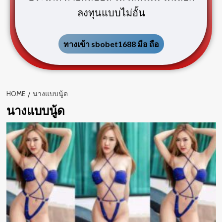
ลงทุนแบบไม่อั้น
ทางเข้า sbobet1688 มือ ถือ
HOME
นางแบบนู้ด
นางแบบนู้ด
d