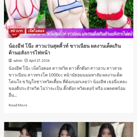
ดาว
Onlyfans
ดาว
ยั่ว
ผิว
หน้าแรก
เนียน
เน็ตไอดอล
สาย
ทอย
น้องอีฟ โน๊ะ สาวแว่นสุดคิ้วท์ ขาวเนียน ผลงานเด็ดเกิน
รัก
ต้านอลังการไฟหน้า
แน่
18+
April 27, 2026
admin
น้องอีฟ โน๊ะ เน็ตไอดอล ดาวทวิต ดาวติ๊กต๊อก สาวอวบ สาวสวย
ขาวเนียน สาวทรงโต 1000cc หน้ามัธยมนมมหาลัย ผลงานเด็ด
โดนใจ ขวัญใจชาวทวิตเตี้ยน ที่ต้องบอกเลยว่า น้องอีฟ เธอนี่แหละ
ของดีประจำทวิต ไม่ว่าจะเป็น ติ๊กต๊อก ทวิตเตอร์ หรือ แพลตฟร์อม
อื่น...
Read
Read More
more
about
น้อง
อีฟ
โน๊ะ