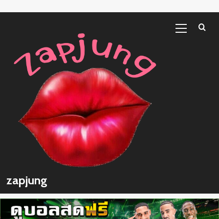
ufa191
โหราศาสตร์
Skip
Primary
ไทย
to
Menu
content
zapjung