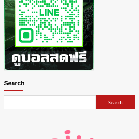
เชีย
ล
ลุก
เป็น
ไฟ
Search
Search