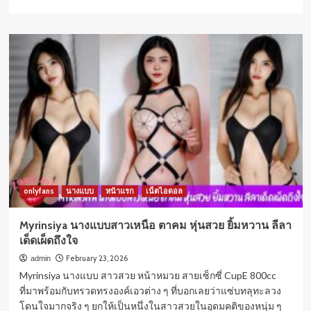
more
about
โบ
มิ
เอะ
bomie
เน็ต
ไอ
ดอล
แซ่บ
Onlyfans
สุด
เด็ด
ผล
onlyfans
งาน
นางแบบ
หน้าแรก
เน็ตไอดอล
ให้
ตาม
Myrinsiya นางแบบสาวเหนือ ตาคม หุ่นสวย ยิ้มหวาน ลีลา
เพียบ
เด็ดเผ็ดถึงใจ
February 23, 2026
admin
Myrinsiya นางแบบ สาวสวย หน้าหมวย สายเซ็กซี่ CupE 800cc
ที่มาพร้อมกับทรวดทรงองค์เอวต่าง ๆ ที่บอกเลยว่าแซ่บทลุทะลวง
โดนใจมากจริง ๆ ยกให้เป็นหนึ่งในสาวสวยในอุดมคติของหนุ่ม ๆ