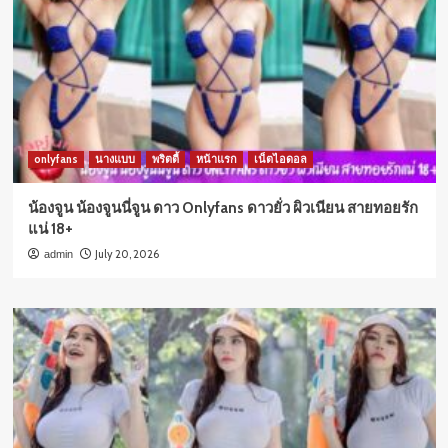
onlyfans
นางแบบ
พริตตี้
หน้าแรก
เน็ตไอดอล
น้องจูน น้องจูนนี่จูน ดาว Onlyfans ดาวยั่ว ผิวเนียน สายทอยรัก
แน่ 18+
July 20, 2026
admin