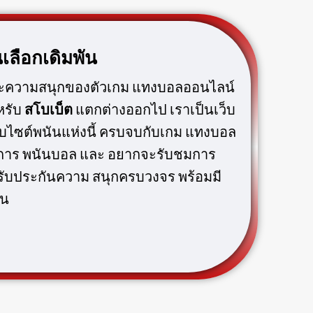
เลือกเดิมพัน
เพราะความสนุกของตัวเกม แทงบอลออนไลน์
หรับ
สโบเบ็ต
แตกต่างออกไป เราเป็นเว็บ
ว็บไซต์พนันแห่งนี้ ครบจบกับเกม แทงบอล
่นชอบการ พนันบอล และ อยากจะรับชมการ
รับประกันความ สนุกครบวงจร พร้อมมี
้น