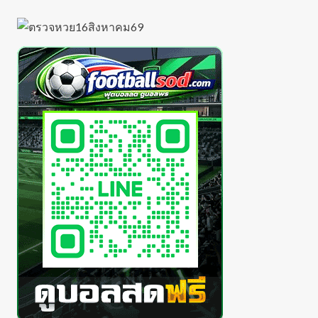
dooballstar com