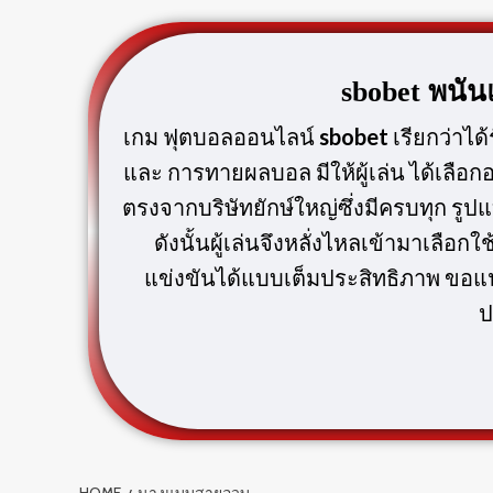
sbobet พนัน
เกม ฟุตบอลออนไลน์
sbobet
เรียกว่าได
และ การทายผลบอล มีให้ผู้เล่น ได้เลือ
ตรงจากบริษัทยักษ์ใหญ่ซึ่งมีครบทุก รู
ดังนั้นผู้เล่นจึงหลั่งไหลเข้ามาเลื
แข่งขันได้แบบเต็มประสิทธิภาพ ขอแ
ป