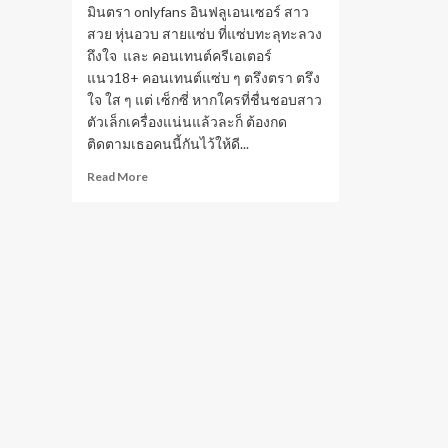
มินตรา onlyfans อินฟลูเอนเซอร์ สาว
สวย หุ่นอวบ สายแซ่บ ที่แซ่บทะลุทะลวง
ถึงใจ และ คอนเทนต์ครีเอเตอร์
แนว18+ คอนเทนต์แซ่บ ๆ ตรึงตรา ตรึง
ใจ ใส ๆ แต่ เซ็กซี่ หากใครที่ชื่นชอบสาว
ตัวเล็กเครื่องแน่นแล้วละก็ ต้องกด
ติดตามเธอคนนี้กันไว้ให้ดี...
Read
Read More
more
about
มินตรา
onlyfans
สาว
น้อย
สดใส
ทีเด็ด
งาน
ดี
ระเบิด
ความ
เร่าร้อน
ไม่มี