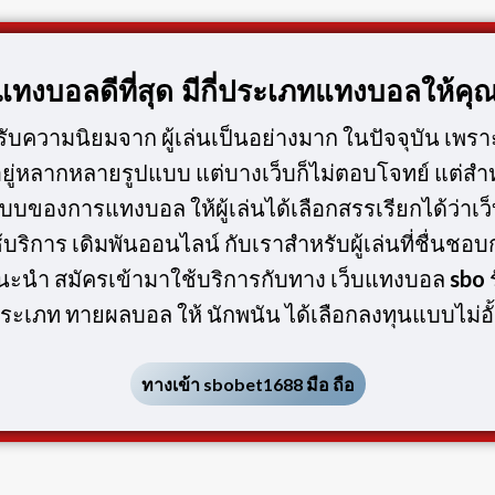
แทงบอลดีที่สุด มีกี่ประเภทแทงบอลให้คุณ
้รับความนิยมจาก ผู้เล่นเป็นอย่างมาก ในปัจจุบัน 
กอยู่หลากหลายรูปแบบ แต่บางเว็บก็ไม่ตอบโจทย์ แต่สำ
ปแบบของการแทงบอล ให้ผู้เล่นได้เลือกสรรเรียกได้ว่าเ
อกใช้บริการ เดิมพันออนไลน์ กับเราสำหรับผู้เล่นที่ชื
นะนำ สมัครเข้ามาใช้บริการกับทาง เว็บแทงบอล
sbo
ระเภท ทายผลบอล ให้ นักพนัน ได้เลือกลงทุนแบบไม่อั
ทางเข้า sbobet1688 มือ ถือ