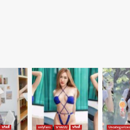
พริตตี้
onlyfans
นางแบบ
พริตตี้
Uncategorize