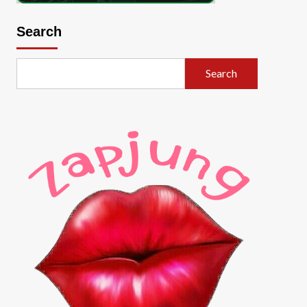
Search
Search