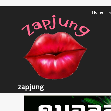
ufa191
โหราศาสตร์
Skip
Home
ไทย
to
content
zapjung