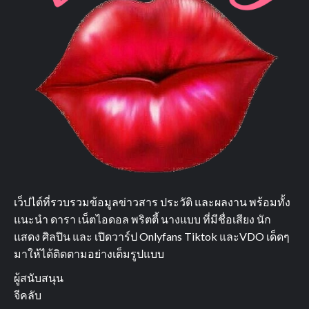
เว็ปไต์ที่รวบรวมข้อมูลข่าวสาร ประวัติ และผลงาน พร้อมทั้ง
แนะนำ ดารา เน็ตไอดอล พริตตี้ นางแบบ ที่มีชื่อเสียง นัก
แสดง ศิลปิน และ เปิดวาร์ป Onlyfans Tiktok และVDO เด็ดๆ
มาให้ได้ติดตามอย่างเต็มรูปแบบ
ผู้สนับสนุน
จีคลับ