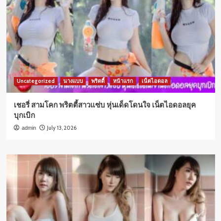
Uncategorized
นางแบบ
พริตตี้
หน้าแรก
เน็ตไอดอล
เชอรี่ สามโคก พริตตี้สาวแซ่บ หุ่นเด็ดโดนใจ เน็ตไอดอลยุค
บุกเบิก
July 13, 2026
admin