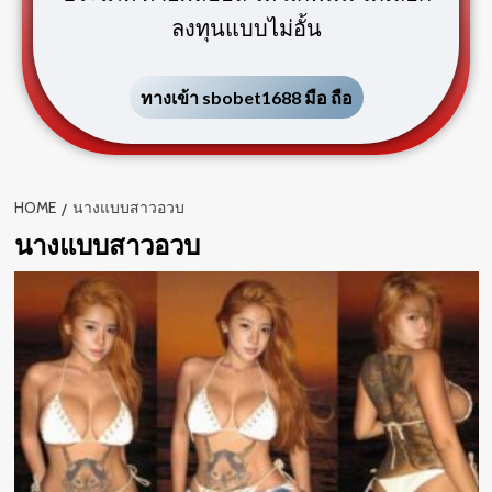
ลงทุนแบบไม่อั้น
ทางเข้า sbobet1688 มือ ถือ
HOME
นางแบบสาวอวบ
นางแบบสาวอวบ
d