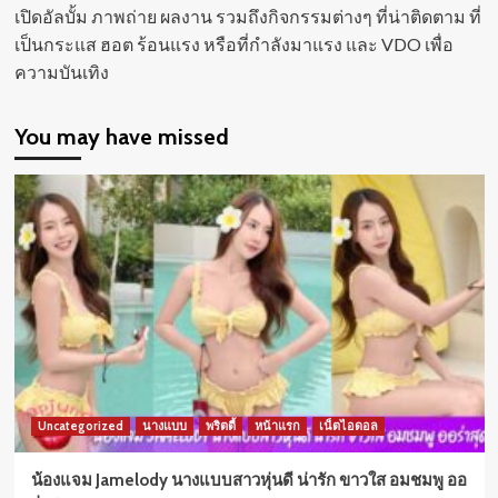
เปิดอัลบั้ม ภาพถ่าย ผลงาน รวมถึงกิจกรรมต่างๆ ที่น่าติดตาม ที่
เป็นกระแส ฮอต ร้อนแรง หรือที่กำลังมาแรง และ VDO เพื่อ
ความบันเทิง
You may have missed
Uncategorized
นางแบบ
พริตตี้
หน้าแรก
เน็ตไอดอล
น้องแจม Jamelody นางแบบสาวหุ่นดี น่ารัก ขาวใส อมชมพู ออ