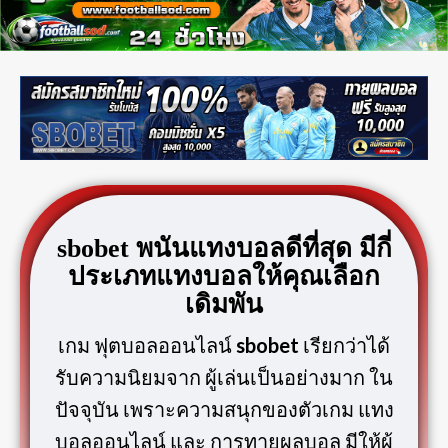
sbobet พนันแทงบอลดีที่สุด มีกี่
ประเภทแทงบอลให้คุณเลือก
เดิมพัน
เกม ฟุตบอลออนไลน์
sbobet
เรียกว่าได้
รับความนิยมจาก ผู้เล่นเป็นอย่างมาก ใน
ปัจจุบัน เพราะความสนุกของตัวเกม แทง
บอลออนไลน์ และ การทายผลบอล มีให้ผู้