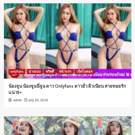
onlyfans
นางแบบ
พริตตี้
หน้าแรก
เน็ตไอดอล
น้องจูน น้องจูนนี่จูน ดาว Onlyfans ดาวยั่ว ผิวเนียน สายทอยรัก
แน่ 18+
July 20, 2026
admin