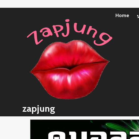
ufa191
โหราศาสตร์
Skip
Home
ไทย
to
content
zapjung