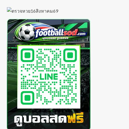
dooballstar com