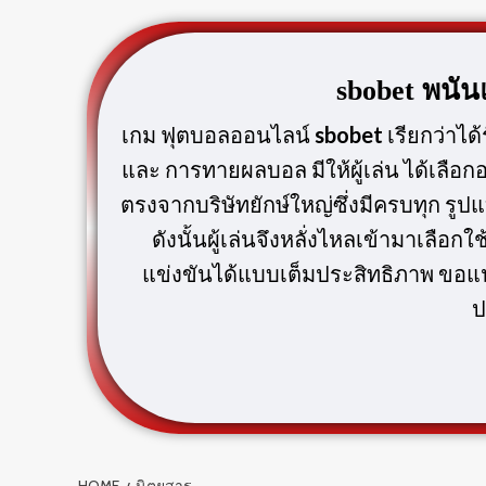
sbobet พนัน
เกม ฟุตบอลออนไลน์
sbobet
เรียกว่าได
และ การทายผลบอล มีให้ผู้เล่น ได้เลือ
ตรงจากบริษัทยักษ์ใหญ่ซึ่งมีครบทุก รู
ดังนั้นผู้เล่นจึงหลั่งไหลเข้ามาเลื
แข่งขันได้แบบเต็มประสิทธิภาพ ขอแ
ป