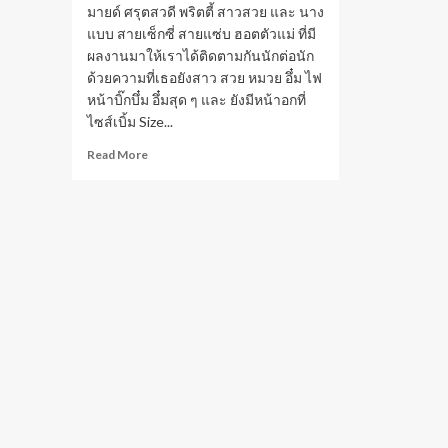
มายด์ ศรุตสวดี พริตตี้ สาวสวย และ นาง
แบบ สายเซ็กซี่ สายแซ่บ ฮอตตัวแม่ ที่มี
ผลงานมาให้เราได้ติดตามกันนักต่อนัก
ด้วยความที่เธอยังสาว สวย หมวย อึ๋ม ไฟ
หน้าบิ๊กบึ๋ม อึ๋มสุด ๆ และ ยังมีหน้าอกที่
ไซส์เบิ้ม Size...
Read
Read More
more
about
มายด์
ศรุต
สวดี
พริต
ตี้
หน้า
สวย
MC
ฝี
ปาก
แซ่บ
ผล
งาน