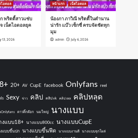
็ตไอดอล
หน้าแรก
เน็ตไอดอล
ก พริตตี้สาวแซ่บ
น้องภา ภาวิณี พริตตี้ในตำนาน
ใจ เน็ตไอดอลยุค
น่ารัก แบ๊ว เซ็กซี่ ครบจัดชัดทุก
มุม
ly 13, 2026
July 6, 2026
admin
Onlyfans
8+
20+
CupE
facebook
AV
reel
คลิปหลุด
Sexy
คลิป
els
คลิป vk
ข่าว
คลิป xxx
นางแบบ
นมใหญ่
วOnlyfans
ดาวติ๊กต๊อก
นางแบบCupE
างแบบ18+
นางแบบ800cc
นางแบบขึ้นฟีด
งแบบขึ้นปก
นางแบบจุกโผล่
นางแบบงานดี