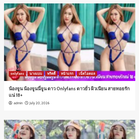
onlyfans
นางแบบ
พริตตี้
หน้าแรก
เน็ตไอดอล
น้องจูน น้องจูนนี่จูน ดาว Onlyfans ดาวยั่ว ผิวเนียน สายทอยรัก
แน่ 18+
July 20, 2026
admin