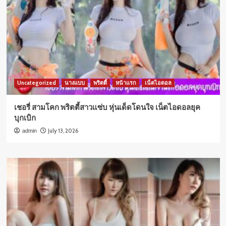
Uncategorized
นางแบบ
พริตตี้
หน้าแรก
เน็ตไอดอล
เชอรี่ สามโคก พริตตี้สาวแซ่บ หุ่นเด็ดโดนใจ เน็ตไอดอลยุค
บุกเบิก
July 13, 2026
admin