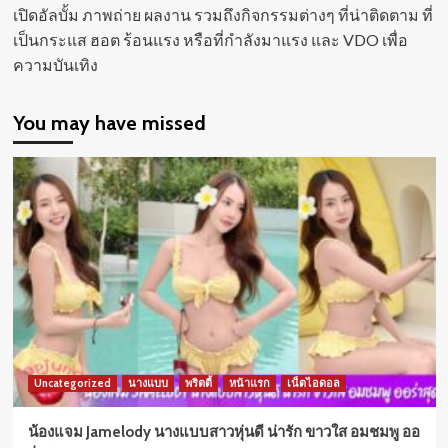
เปิดอัลบั้ม ภาพถ่าย ผลงาน รวมถึงกิจกรรมต่างๆ ที่น่าติดตาม ที่
เป็นกระแส ฮอต ร้อนแรง หรือที่กำลังมาแรง และ VDO เพื่อ
ความบันเทิง
You may have missed
Uncategorized
นางแบบ
พริตตี้
หน้าแรก
เน็ตไอดอล
น้องแจม Jamelody นางแบบสาวหุ่นดี น่ารัก ขาวใส อมชมพู ออ