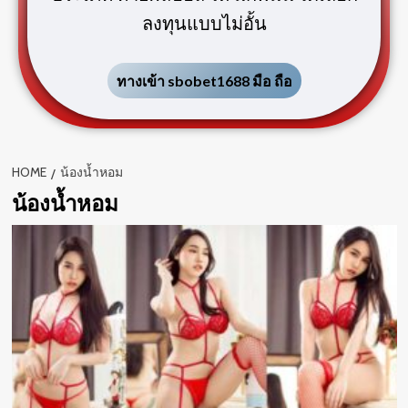
ลงทุนแบบไม่อั้น
ทางเข้า sbobet1688 มือ ถือ
HOME
น้องน้ำหอม
น้องน้ำหอม
d