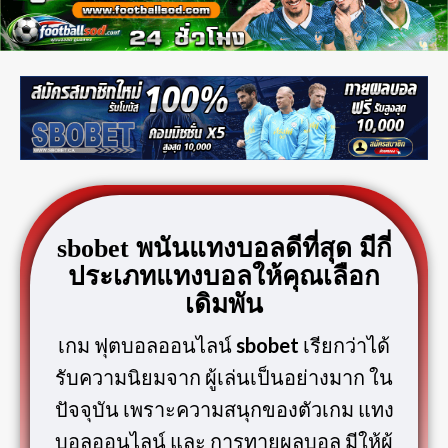
sbobet พนันแทงบอลดีที่สุด มีกี่
ประเภทแทงบอลให้คุณเลือก
เดิมพัน
เกม ฟุตบอลออนไลน์
sbobet
เรียกว่าได้
รับความนิยมจาก ผู้เล่นเป็นอย่างมาก ใน
ปัจจุบัน เพราะความสนุกของตัวเกม แทง
บอลออนไลน์ และ การทายผลบอล มีให้ผู้