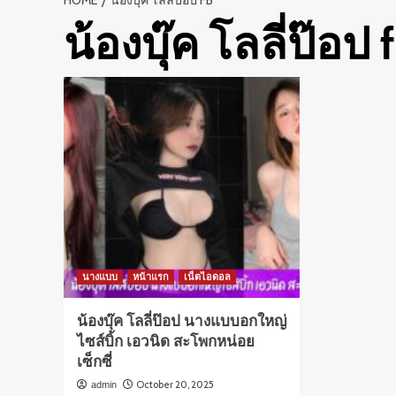
HOME
น้องบุ๊ค โลลี่ป๊อป FB
น้องบุ๊ค โลลี่ป๊อป 
นางแบบ
หน้าแรก
เน็ตไอดอล
น้องบุ๊ค โลลี่ป๊อป นางแบบอกใหญ่
ไซส์บิ้ก เอวนิด สะโพกหน่อย
เซ็กซี่
October 20, 2025
admin