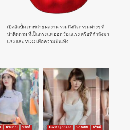
เปิดอัลบั้ม ภาพถ่าย ผลงาน รวมถึงกิจกรรมต่างๆ ที่
น่าติดตาม ที่เป็นกระแส ฮอต ร้อนแรง หรือที่กำลังมา
แรง และ VDO เพื่อความบันเทิง
d
นางแบบ
พริตตี้
Uncategorized
นางแบบ
พริตตี้