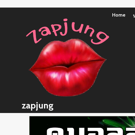
ufa191
โหราศาสตร์
Skip
Home
ไทย
to
content
zapjung