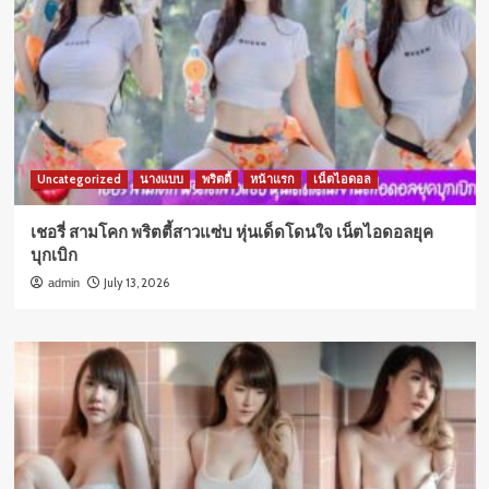
Uncategorized
นางแบบ
พริตตี้
หน้าแรก
เน็ตไอดอล
เชอรี่ สามโคก พริตตี้สาวแซ่บ หุ่นเด็ดโดนใจ เน็ตไอดอลยุค
บุกเบิก
July 13, 2026
admin