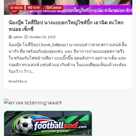
นางแบบ
หน้าแรก
เน็ตไอดอล
น้องบุ๊ค โลลี่ป๊อป นางแบบอกใหญ่ไซส์บิ้ก เอวนิด สะโพก
หน่อย เซ็กซี่
October 20, 2025
admin
น้องบุ๊ค โลลี่ป๊อป ( book_lollipop ) นางแบบสาวสวย พราวเสน่ห์ ยิ้ม
น่ารัก ที่มาพร้อมกับหุ่นสุดแซ่บ และ ลีลาการถ่ายแบบสุดตราตรึง
ใจ พร้อมกับไฟหน้ามหึมา แบบบิ๊กบึ้ม สุดอลังการ ออร่ามาเต็ม แถม
รอยสัก ทรงเสน่ห์ แซ่บตัวแม่ เกินต้าน ในแบบที่คุณเห็นแล้วจะต้อง
ร้องว้าว ว้าว...
Read
Read More
more
about
น้อง
บุ๊ค
โล
ลี่
ป๊อป
นาง
แบบ