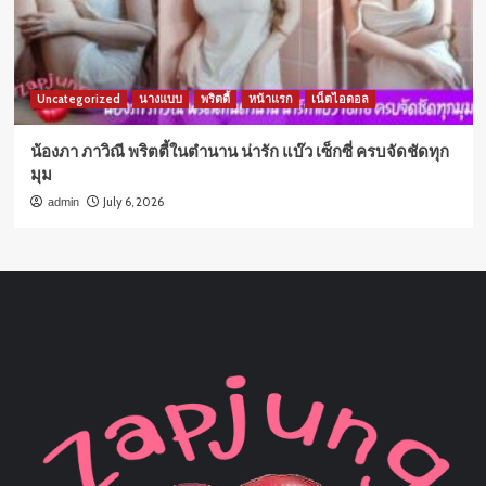
Uncategorized
นางแบบ
พริตตี้
หน้าแรก
เน็ตไอดอล
น้องภา ภาวิณี พริตตี้ในตำนาน น่ารัก แบ๊ว เซ็กซี่ ครบจัดชัดทุก
มุม
July 6, 2026
admin