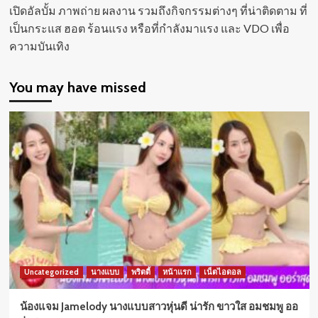
เปิดอัลบั้ม ภาพถ่าย ผลงาน รวมถึงกิจกรรมต่างๆ ที่น่าติดตาม ที่
เป็นกระแส ฮอต ร้อนแรง หรือที่กำลังมาแรง และ VDO เพื่อ
ความบันเทิง
You may have missed
Uncategorized
นางแบบ
พริตตี้
หน้าแรก
เน็ตไอดอล
น้องแจม Jamelody นางแบบสาวหุ่นดี น่ารัก ขาวใส อมชมพู ออ