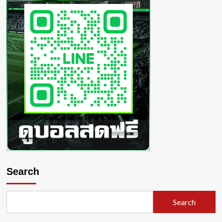
อก
ใหญ่
ไซส์
บิ้ก
เอว
นิด
สะโพก
หน่อย
เซ็กซี่
Search
Search