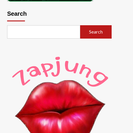
Search
Search