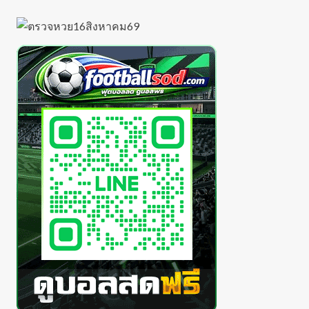
dooballstar com