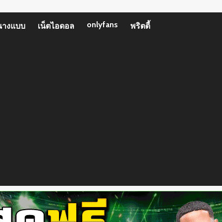
onlyfans
นางแบบ
เน็ตไอดอล
พริตตี้