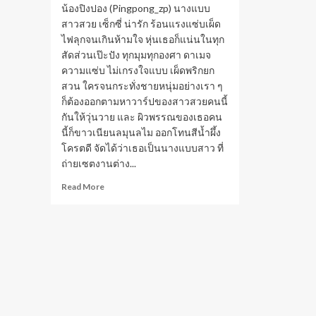
น้องปิงปอง (Pingpong_zp) นางแบบ
สาวสวย เซ็กซี่ น่ารัก ร้อนแรงแซ่บเผ็ด
ไฟลุกจนเกินห้ามใจ หุ่นเธอก็แน่นในทุก
สัดส่วนเป๊ะปัง ทุกมุมทุกองศา ดาเมจ
ความแซ่บ ไม่เกรงใจแบบ เผ็ดพริกยก
สวน ใครจนกระทั่งชายหนุ่มอย่างเรา ๆ
ก็ต้องออกตามหาวาร์ปของสาวสวยคนนี้
กันให้วุ่นวาย และ ผิวพรรณของเธอคน
นี้ก็ขาวเนียนลมุนลไม ออกโทนสีน้ำผึ้ง
โครตดี จัดได้ว่าเธอเป็นนางแบบสาว ที่
ถ่ายเซตงานต่าง...
Read
Read More
more
about
น้อง
ปิงปอง
(Pingpong_zp)
สาว
ทรง
เสน่ห์
จัด