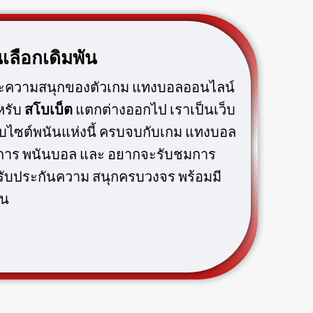
เลือกเดิมพัน
เพราะความสนุกของตัวเกม แทงบอลออนไลน์
หรับ
สโบเบ็ต
แตกต่างออกไป เราเป็นเว็บ
ว็บไซต์พนันแห่งนี้ ครบจบกับเกม แทงบอล
่นชอบการ พนันบอล และ อยากจะรับชมการ
รับประกันความ สนุกครบวงจร พร้อมมี
้น