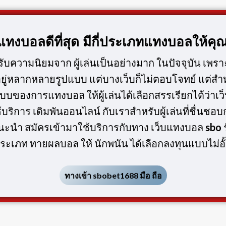
แทงบอลดีที่สุด มีกี่ประเภทแทงบอลให้คุณ
้รับความนิยมจาก ผู้เล่นเป็นอย่างมาก ในปัจจุบัน 
กอยู่หลากหลายรูปแบบ แต่บางเว็บก็ไม่ตอบโจทย์ แต่สำ
ปแบบของการแทงบอล ให้ผู้เล่นได้เลือกสรรเรียกได้ว่าเ
อกใช้บริการ เดิมพันออนไลน์ กับเราสำหรับผู้เล่นที่ชื
นะนำ สมัครเข้ามาใช้บริการกับทาง เว็บแทงบอล
sbo
ระเภท ทายผลบอล ให้ นักพนัน ได้เลือกลงทุนแบบไม่อั
ทางเข้า sbobet1688 มือ ถือ