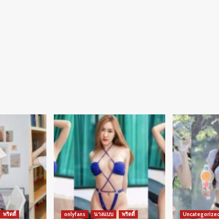
พริตตี้
onlyfans
นางแบบ
พริตตี้
Uncategorize