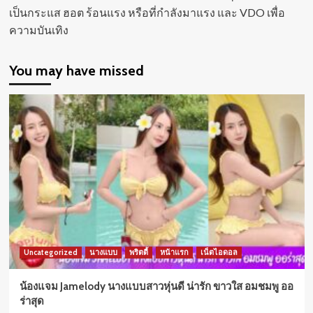
เป็นกระแส ฮอต ร้อนแรง หรือที่กำลังมาแรง และ VDO เพื่อ
ความบันเทิง
You may have missed
Uncategorized
นางแบบ
พริตตี้
หน้าแรก
เน็ตไอดอล
น้องแจม Jamelody นางแบบสาวหุ่นดี น่ารัก ขาวใส อมชมพู ออ
ร่าสุด