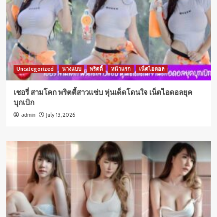
Uncategorized
นางแบบ
พริตตี้
หน้าแรก
เน็ตไอดอล
เชอรี่ สามโคก พริตตี้สาวแซ่บ หุ่นเด็ดโดนใจ เน็ตไอดอลยุค
บุกเบิก
July 13, 2026
admin