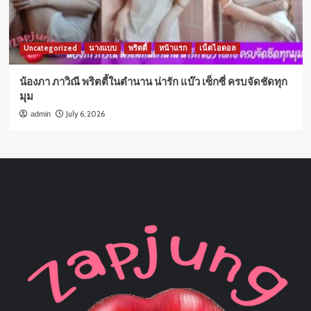
Uncategorized
นางแบบ
พริตตี้
หน้าแรก
เน็ตไอดอล
น้องภา ภาวิณี พริตตี้ในตำนาน น่ารัก แบ๊ว เซ็กซี่ ครบจัดชัดทุก
มุม
July 6, 2026
admin