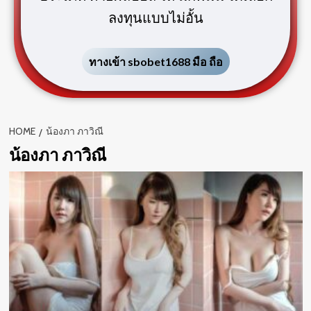
ลงทุนแบบไม่อั้น
ทางเข้า sbobet1688 มือ ถือ
HOME
น้องภา ภาวิณี
น้องภา ภาวิณี
d