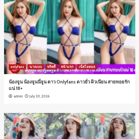
onlyfans
นางแบบ
พริตตี้
หน้าแรก
เน็ตไอดอล
น้องจูน น้องจูนนี่จูน ดาว Onlyfans ดาวยั่ว ผิวเนียน สายทอยรัก
แน่ 18+
July 20, 2026
admin