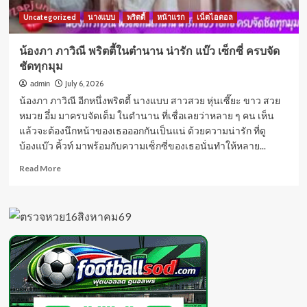
Uncategorized
นางแบบ
พริตตี้
หน้าแรก
เน็ตไอดอล
น้องภา ภาวิณี พริตตี้ในตำนาน น่ารัก แบ๊ว เซ็กซี่ ครบจัด
ชัดทุกมุม
July 6, 2026
admin
น้องภา ภาวิณี อีกหนึ่งพริตตี้ นางแบบ สาวสวย หุ่นเซี๊ยะ ขาว สวย
หมวย อึ๋ม มาครบจัดเต็ม ในตำนาน ที่เชื่อเลยว่าหลาย ๆ คน เห็น
แล้วจะต้องนึกหน้าของเธอออกกันเป็นแน่ ด้วยความน่ารัก ที่ดู
บ้องแบ๊ว คิ้วท์ มาพร้อมกับความเซ็กซี่ของเธอนั่นทำให้หลาย...
Read
Read More
more
about
น้อง
ภา
ภา
วิณี
พริต
ตี้
ใน
ตำนาน