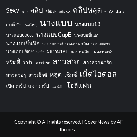
คลิปหลุด
Sexy
คลิป
คลิป vk
ข่าว
คลิป xxx
ดาวOnlyfans
นางแบบ
นางแบบ18+
นมใหญ่
ดาวติ๊กต๊อก
นางแบบCupE
นางแบบ800cc
นางแบบขึ้นปก
นางแบบขึ้นฟีด
นางแบบจุกโผล่
นางแบบงานดี
นางแบบสาว
นางแบบเซ็กซี่
ผลงาน18+
ผลงานเสียว
ผลงานแซ่บ
น่ารัก
สาวสวย
พริตตี้
วาร์ป
สาวสวยน่ารัก
สาวน่ารัก
เน็ตไอดอล
หลุด
เซ็กซี่
สาวสวยๆ
สาวเซ็กซี่
โอลี่แฟน
เปิดวาร์ป
แจกวาร์ป
แนว18+
Copyright © All rights reserved.
|
CoverNews
by AF
themes.
sbobet
ดูบอลสด