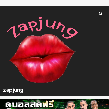
ufa191
โหราศาสตร์
Skip
Primary
ไทย
to
Menu
content
zapjung