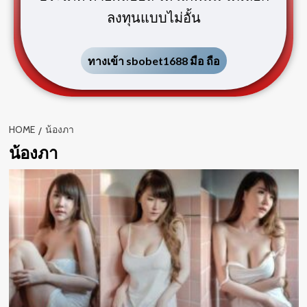
ลงทุนแบบไม่อั้น
ทางเข้า sbobet1688 มือ ถือ
HOME
น้องภา
น้องภา
d