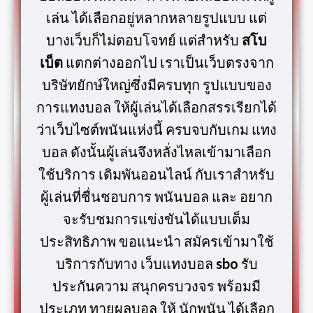
เล่น ได้เลือกอยู่หลากหลายรูปแบบ แต่
บางเว็บก็ไม่ตอบโจทย์ แต่สำหรับ
สโบ
เบ็ต
แตกต่างออกไป เราเป็นเว็บตรงจาก
บริษัทยักษ์ใหญ่ซึ่งมีครบทุก รูปแบบของ
การแทงบอล ให้ผู้เล่นได้เลือกสรรเรียกได้
ว่าเว็บไซต์พนันแห่งนี้ ครบจบกับเกม แทง
บอล ดังนั้นผู้เล่นจึงหลั่งไหลเข้ามาเลือก
ใช้บริการ เดิมพันออนไลน์ กับเราสำหรับ
ผู้เล่นที่ชื่นชอบการ พนันบอล และ อยาก
จะรับชมการแข่งขันได้แบบเต็ม
ประสิทธิภาพ ขอแนะนำ สมัครเข้ามาใช้
บริการกับทาง เว็บแทงบอล
sbo
รับ
ประกันความ สนุกครบวงจร พร้อมมี
ประเภท ทายผลบอล ให้ นักพนัน ได้เลือก