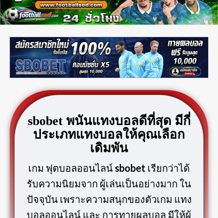
sbobet พนันแทงบอลดีที่สุด มีกี่
ประเภทแทงบอลให้คุณเลือก
เดิมพัน
เกม ฟุตบอลออนไลน์
sbobet
เรียกว่าได้
รับความนิยมจาก ผู้เล่นเป็นอย่างมาก ใน
ปัจจุบัน เพราะความสนุกของตัวเกม แทง
บอลออนไลน์ และ การทายผลบอล มีให้ผู้