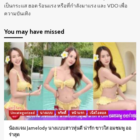
เป็นกระแส ฮอต ร้อนแรง หรือที่กำลังมาแรง และ VDO เพื่อ
ความบันเทิง
You may have missed
Uncategorized
นางแบบ
พริตตี้
หน้าแรก
เน็ตไอดอล
น้องแจม Jamelody นางแบบสาวหุ่นดี น่ารัก ขาวใส อมชมพู ออ
ร่าสุด