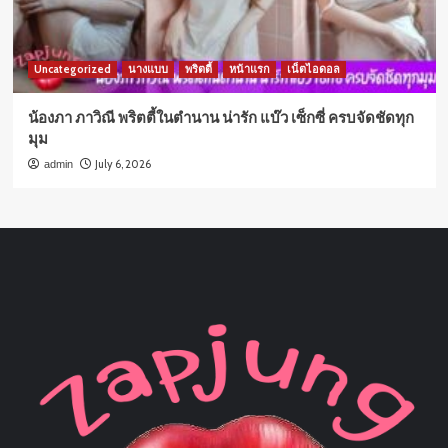
Uncategorized
นางแบบ
พริตตี้
หน้าแรก
เน็ตไอดอล
น้องภา ภาวิณี พริตตี้ในตำนาน น่ารัก แบ๊ว เซ็กซี่ ครบจัดชัดทุก
มุม
July 6, 2026
admin