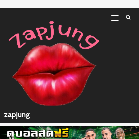
ufa191
โหราศาสตร์
Skip
Primary
ไทย
to
Menu
content
zapjung