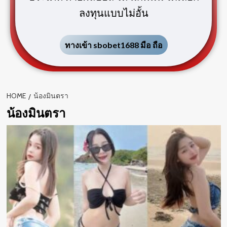
ลงทุนแบบไม่อั้น
ทางเข้า sbobet1688 มือ ถือ
HOME
น้องมินตรา
น้องมินตรา
d