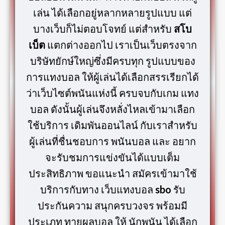
เล่น ได้เลือกอยู่หลากหลายรูปแบบ แต่
บางเว็บก็ไม่ตอบโจทย์ แต่สำหรับ
สโบ
เบ็ต
แตกต่างออกไป เราเป็นเว็บตรงจาก
บริษัทยักษ์ใหญ่ซึ่งมีครบทุก รูปแบบของ
การแทงบอล ให้ผู้เล่นได้เลือกสรรเรียกได้
ว่าเว็บไซต์พนันแห่งนี้ ครบจบกับเกม แทง
บอล ดังนั้นผู้เล่นจึงหลั่งไหลเข้ามาเลือก
ใช้บริการ เดิมพันออนไลน์ กับเราสำหรับ
ผู้เล่นที่ชื่นชอบการ พนันบอล และ อยาก
จะรับชมการแข่งขันได้แบบเต็ม
ประสิทธิภาพ ขอแนะนำ สมัครเข้ามาใช้
บริการกับทาง เว็บแทงบอล
sbo
รับ
ประกันความ สนุกครบวงจร พร้อมมี
ประเภท ทายผลบอล ให้ นักพนัน ได้เลือก