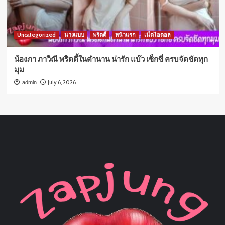
Uncategorized
นางแบบ
พริตตี้
หน้าแรก
เน็ตไอดอล
น้องภา ภาวิณี พริตตี้ในตำนาน น่ารัก แบ๊ว เซ็กซี่ ครบจัดชัดทุก
มุม
July 6, 2026
admin