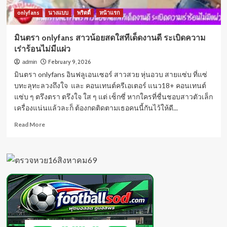
onlyfans
นางแบบ
พริตตี้
หน้าแรก
มินตรา onlyfans สาวน้อยสดใสทีเด็ดงานดี ระเบิดความ
เร่าร้อนไม่มีแผ่ว
February 9, 2026
admin
มินตรา onlyfans อินฟลูเอนเซอร์ สาวสวย หุ่นอวบ สายแซ่บ ที่แซ่
บทะลุทะลวงถึงใจ และ คอนเทนต์ครีเอเตอร์ แนว18+ คอนเทนต์
แซ่บ ๆ ตรึงตรา ตรึงใจ ใส ๆ แต่ เซ็กซี่ หากใครที่ชื่นชอบสาวตัวเล็ก
เครื่องแน่นแล้วละก็ ต้องกดติดตามเธอคนนี้กันไว้ให้ดี...
Read
Read More
more
about
มินตรา
onlyfans
สาว
น้อย
สดใส
ทีเด็ด
งาน
ดี