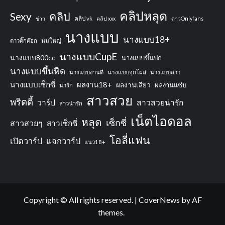
คลิปหลุด
Sexy
คลิป
คลิป vk
ข่าว
คลิป xxx
ดาวOnlyfans
นางแบบ
นางแบบ18+
นมใหญ่
ดาวติ๊กต๊อก
นางแบบCupE
นางแบบ800cc
นางแบบขึ้นปก
นางแบบขึ้นฟีด
นางแบบจุกโผล่
นางแบบงานดี
นางแบบสาว
นางแบบเซ็กซี่
ผลงาน18+
ผลงานเสียว
ผลงานแซ่บ
น่ารัก
สาวสวย
พริตตี้
วาร์ป
สาวสวยน่ารัก
สาวน่ารัก
เน็ตไอดอล
หลุด
เซ็กซี่
สาวสวยๆ
สาวเซ็กซี่
โอลี่แฟน
เปิดวาร์ป
แจกวาร์ป
แนว18+
Copyright © All rights reserved.
|
CoverNews
by AF
themes.
sbobet
ดูบอลสด