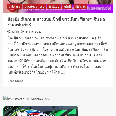
onlyfans
Uncategorized
นางแบบ
พริตตี้
หน้าแรก
น้องยุ้ย ณิชกมล นางแบบเซ็กซี่ ขาวเนียน ฟีล พส. จีน ผล
งานแซ่บเว่อร์
June 16, 2025
admin
น้องยุ้ย ณิชกมล นางแบบสาวสายเซ็กซี่ สายตายั่วยวนแลดูเป็น
สาวขี้อ้อนผิวพรรณขาวสวยเหมือนลูกคุณหนู ตากลมผมยาว เซ็กซี่
มีเสน่ห์ตรึงตรา มีความโดดเด่นด้วยผิวขาวเนียนมีออร่าฟีลสาวจีน
แบบสุด ๆ นางแบบสาวคนนี้มีผลงานเสียว แซ่บ แนว18+ ผลงาน
ของเธอที่ได้ทำออกมามีความแซ่บ เผ็ด เด็ด ไม่แพ้ใคร แถมยังอวด
หุ่นสวย ๆ ให้เราได้เห็นกันอยู่เสมอ สกิลการทำงานในสายคอน
เทนต์ครีเอเตอร์ก็ดีใช่ย่อย ทำให้วันนี้...
Read
Read More
more
about
น้อง
ยุ้ย
ณิ
ชกมล
นาง