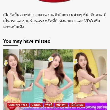
เปิดอัลบั้ม ภาพถ่าย ผลงาน รวมถึงกิจกรรมต่างๆ ที่น่าติดตาม ที่
เป็นกระแส ฮอต ร้อนแรง หรือที่กำลังมาแรง และ VDO เพื่อ
ความบันเทิง
You may have missed
Uncategorized
นางแบบ
พริตตี้
หน้าแรก
เน็ตไอดอล