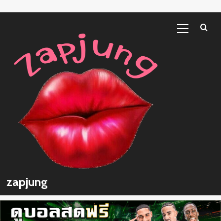
ufa191
โหราศาสตร์
Skip
Primary
ไทย
to
Menu
content
zapjung