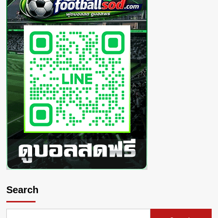
แบบ
เซ็กซี่
ขาว
เนียน
ฟีล
พส.
จีน
ผล
งาน
แซ่
บ
เว่อ
ร์
Search