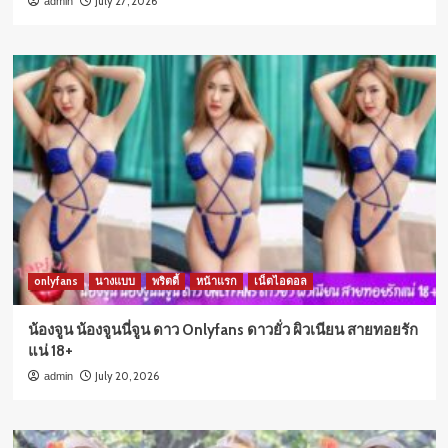
July 27, 2026
admin
onlyfans
นางแบบ
พริตตี้
หน้าแรก
เน็ตไอดอล
น้องจูน น้องจูนนี่จูน ดาว Onlyfans ดาวยั่ว ผิวเนียน สายทอยรัก
แน่ 18+
July 20, 2026
admin