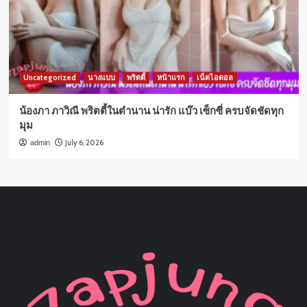
Uncategorized
นางแบบ
พริตตี้
หน้าแรก
เน็ตไอดอล
น้องภา ภาวิณี พริตตี้ในตำนาน น่ารัก แบ๊ว เซ็กซี่ ครบจัดชัดทุก
มุม
July 6, 2026
admin