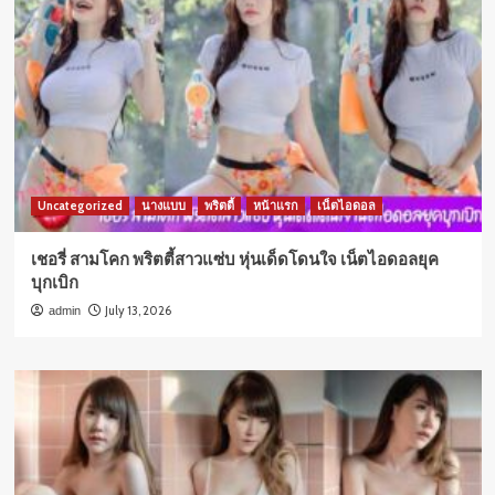
Uncategorized
นางแบบ
พริตตี้
หน้าแรก
เน็ตไอดอล
เชอรี่ สามโคก พริตตี้สาวแซ่บ หุ่นเด็ดโดนใจ เน็ตไอดอลยุค
บุกเบิก
July 13, 2026
admin