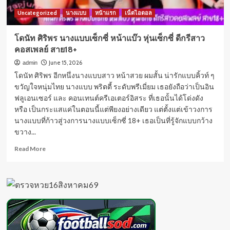
Uncategorized
นางแบบ
หน้าแรก
เน็ตไอดอล
โดนัท ศิริพร นางแบบเซ็กซี่ หน้าแบ๊ว หุ่นเซ็กซี่ ดีกรีสาว
คอสเพลย์ สาย18+
June 15, 2026
admin
โดนัท ศิริพร อีกหนึ่งนางแบบสาว หน้าสวย ผมสั้น น่ารักแบบคิ้วท์ ๆ
ขวัญใจหนุ่มไทย นางแบบ พริตตี้ ระดับพรีเมี่ยม เธอยังถือว่าเป็นอิน
ฟลูเอนเซอร์ และ คอนเทนต์ครีเอเตอร์อิสระ ที่เธอนั้นได้โด่งดัง
หรือ เป็นกระแสแค่ในตอนนี้แต่พียงอย่างเดียว แต่ตั้งแต่เข้าวงการ
นางแบบที่ก้าวสู่วงการนางแบบเซ็กซี่ 18+ เธอเป็นที่รู้จักแบบกว้าง
ขวาง...
Read
Read More
more
about
โดนัท
ศิริ
พร
นาง
แบบ
เซ็กซี่