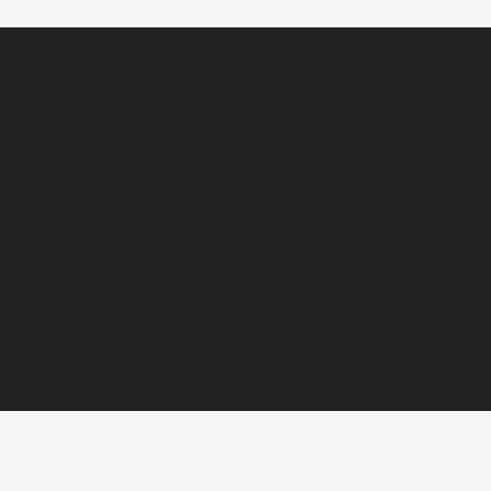
onlyfans
นางแบบ
เน็ตไอดอล
พริตตี้