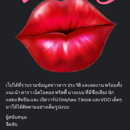
เว็ปไต์ที่รวบรวมข้อมูลข่าวสาร ประวัติ และผลงาน พร้อมทั้ง
แนะนำ ดารา เน็ตไอดอล พริตตี้ นางแบบ ที่มีชื่อเสียง นัก
แสดง ศิลปิน และ เปิดวาร์ป Onlyfans Tiktok และVDO เด็ดๆ
มาให้ได้ติดตามอย่างเต็มรูปแบบ
ผู้สนับสนุน
จีคลับ