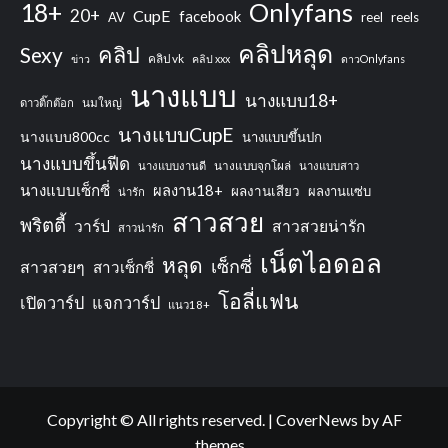
Onlyfans
18+
20+
CupE
facebook
AV
reel
reels
คลิปหลุด
Sexy
คลิป
คลิป vk
ข่าว
คลิป xxx
ดาวOnlyfans
นางแบบ
นางแบบ18+
นมใหญ่
ดาวติ๊กต๊อก
นางแบบCupE
นางแบบ800cc
นางแบบขึ้นปก
นางแบบขึ้นฟีด
นางแบบจุกโผล่
นางแบบงานดี
นางแบบสาว
นางแบบเซ็กซี่
ผลงาน18+
ผลงานเสียว
ผลงานแซ่บ
น่ารัก
สาวสวย
พริตตี้
วาร์ป
สาวสวยน่ารัก
สาวน่ารัก
เน็ตไอดอล
หลุด
เซ็กซี่
สาวสวยๆ
สาวเซ็กซี่
โอลี่แฟน
เปิดวาร์ป
แจกวาร์ป
แนว18+
Copyright © All rights reserved.
|
CoverNews
by AF
themes.