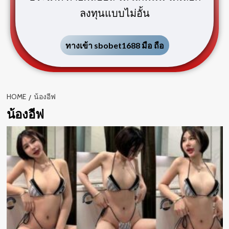
ลงทุนแบบไม่อั้น
ทางเข้า sbobet1688 มือ ถือ
HOME
น้องอีฟ
น้องอีฟ
d