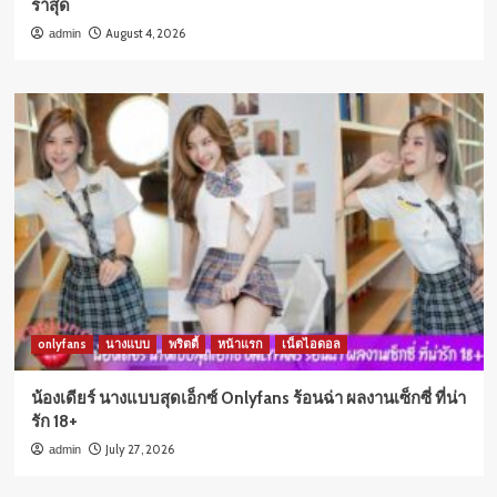
ร่าสุด
August 4, 2026
admin
onlyfans
นางแบบ
พริตตี้
หน้าแรก
เน็ตไอดอล
น้องเดียร์ นางแบบสุดเอ็กซ์ Onlyfans ร้อนฉ่า ผลงานเซ็กซี่ ที่น่า
รัก 18+
July 27, 2026
admin