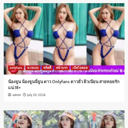
onlyfans
นางแบบ
พริตตี้
หน้าแรก
เน็ตไอดอล
น้องจูน น้องจูนนี่จูน ดาว Onlyfans ดาวยั่ว ผิวเนียน สายทอยรัก
แน่ 18+
July 20, 2026
admin