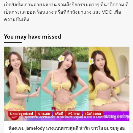
เปิดอัลบั้ม ภาพถ่าย ผลงาน รวมถึงกิจกรรมต่างๆ ที่น่าติดตาม ที่
เป็นกระแส ฮอต ร้อนแรง หรือที่กำลังมาแรง และ VDO เพื่อ
ความบันเทิง
You may have missed
Uncategorized
นางแบบ
พริตตี้
หน้าแรก
เน็ตไอดอล
น้องแจม Jamelody นางแบบสาวหุ่นดี น่ารัก ขาวใส อมชมพู ออ