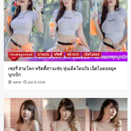
Uncategorized
นางแบบ
พริตตี้
หน้าแรก
เน็ตไอดอล
เชอรี่ สามโคก พริตตี้สาวแซ่บ หุ่นเด็ดโดนใจ เน็ตไอดอลยุค
บุกเบิก
July 13, 2026
admin