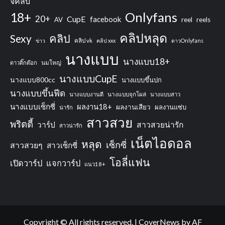
จีคลับ
Onlyfans
18+
20+
CupE
facebook
AV
reel
reels
คลิปหลุด
Sexy
คลิป
คลิป vk
ข่าว
คลิป xxx
ดาวOnlyfans
นางแบบ
นางแบบ18+
นมใหญ่
ดาวติ๊กต๊อก
นางแบบCupE
นางแบบ800cc
นางแบบขึ้นปก
นางแบบขึ้นฟีด
นางแบบจุกโผล่
นางแบบงานดี
นางแบบสาว
นางแบบเซ็กซี่
ผลงาน18+
ผลงานเสียว
ผลงานแซ่บ
น่ารัก
สาวสวย
พริตตี้
วาร์ป
สาวสวยน่ารัก
สาวน่ารัก
เน็ตไอดอล
หลุด
เซ็กซี่
สาวสวยๆ
สาวเซ็กซี่
โอลี่แฟน
เปิดวาร์ป
แจกวาร์ป
แนว18+
Copyright © All rights reserved.
|
CoverNews
by AF