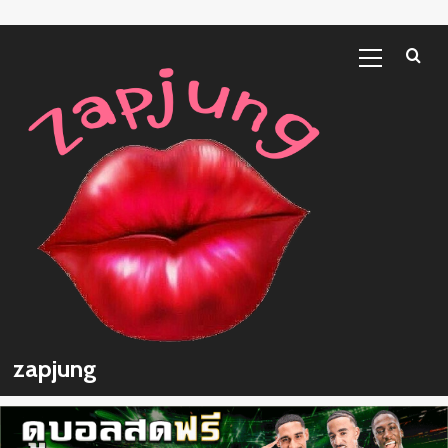
ufa191
โหราศาสตร์
Skip
Primary
ไทย
to
Menu
content
zapjung