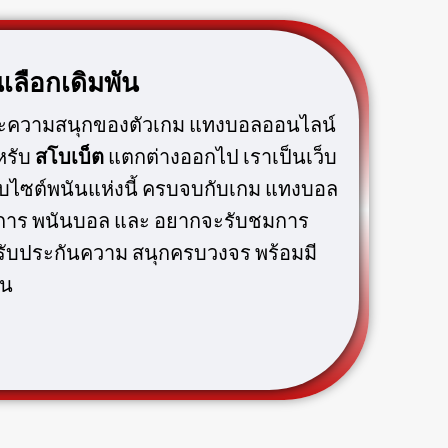
เลือกเดิมพัน
เพราะความสนุกของตัวเกม แทงบอลออนไลน์
หรับ
สโบเบ็ต
แตกต่างออกไป เราเป็นเว็บ
ว็บไซต์พนันแห่งนี้ ครบจบกับเกม แทงบอล
่นชอบการ พนันบอล และ อยากจะรับชมการ
รับประกันความ สนุกครบวงจร พร้อมมี
้น