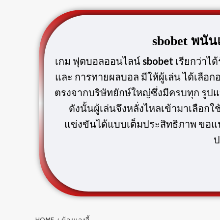
sbobet พนัน
เกม ฟุตบอลออนไลน์
sbobet
เรียกว่าได
และ การทายผลบอล มีให้ผู้เล่น ได้เลือ
ตรงจากบริษัทยักษ์ใหญ่ซึ่งมีครบทุก รู
ดังนั้นผู้เล่นจึงหลั่งไหลเข้ามาเลื
แข่งขันได้แบบเต็มประสิทธิภาพ ขอแ
ป