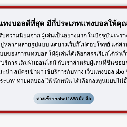
แทงบอลดีที่สุด มีกี่ประเภทแทงบอลให้คุณ
้รับความนิยมจาก ผู้เล่นเป็นอย่างมาก ในปัจจุบัน 
กอยู่หลากหลายรูปแบบ แต่บางเว็บก็ไม่ตอบโจทย์ แต่สำ
ปแบบของการแทงบอล ให้ผู้เล่นได้เลือกสรรเรียกได้ว่าเ
อกใช้บริการ เดิมพันออนไลน์ กับเราสำหรับผู้เล่นที่ชื
นะนำ สมัครเข้ามาใช้บริการกับทาง เว็บแทงบอล
sbo
ระเภท ทายผลบอล ให้ นักพนัน ได้เลือกลงทุนแบบไม่อั
ทางเข้า sbobet1688 มือ ถือ