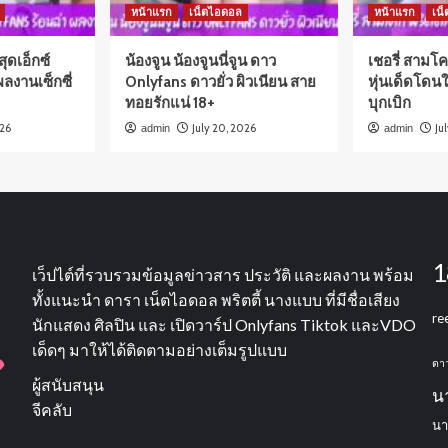
หน้าแรก
เน็ตไอดอล
หน้าแรก
เน
ุดเอ็กซ์
น้องจูน น้องจูนนี่จูน ดาว
เชอรี่ สามโค
ลงานเซ็กซี่
Onlyfans ดาวยั่ว ผิวเนียน สาย
หุ่นเด็ดโดน
ทอยรักแน่ 18+
บุกเบิก
026
July 20, 2026
Ju
admin
admin
1
เว็ปไต์ที่รวบรวมข้อมูลข่าวสาร ประวัติ และผลงาน พร้อม
ทั้งแนะนำ ดารา เน็ตไอดอล พริตตี้ นางแบบ ที่มีชื่อเสียง
re
นักแสดง ศิลปิน และ เปิดวาร์ป Onlyfans Tiktok และVDO
เด็ดๆ มาให้ได้ติดตามอย่างเต็มรูปแบบ
ดา
ผู้สนับสนุน
น
จีคลับ
นา