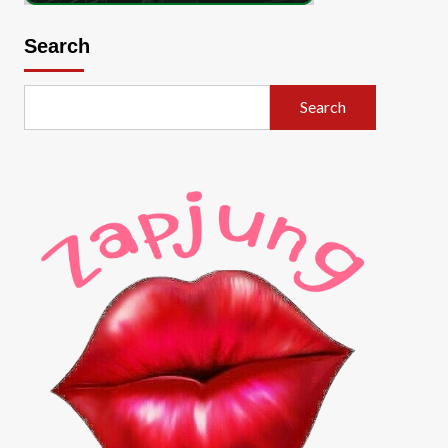
Search
Search