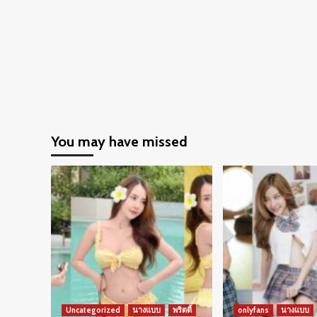
ปัง
ทั้ง
เซต
โดด
เด่น
บน
IG
You may have missed
Uncategorized
นางแบบ
พริตตี้
onlyfans
นางแบบ