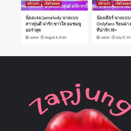
หน้าแรก
เน็ตไอดอล
หน้าแรก
เน็ตไอดอล
น้องแจม Jamelody นางแบบ
น้องเดียร์ นางแบบส
สาวหุ่นดี น่ารัก ขาวใส อมชมพู
Onlyfans ร้อนฉ่า ผ
ออร่าสุด
ที่น่ารัก 18+
August 4, 2026
July 27, 2
admin
admin