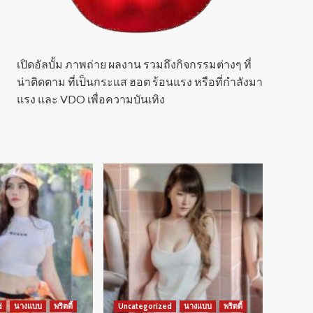
เปิดอัลบั้ม ภาพถ่าย ผลงาน รวมถึงกิจกรรมต่างๆ ที่
น่าติดตาม ที่เป็นกระแส ฮอต ร้อนแรง หรือที่กำลังมา
แรง และ VDO เพื่อความบันเทิง
d
นางแบบ
พริตตี้
Uncategorized
นางแบบ
พริตตี้