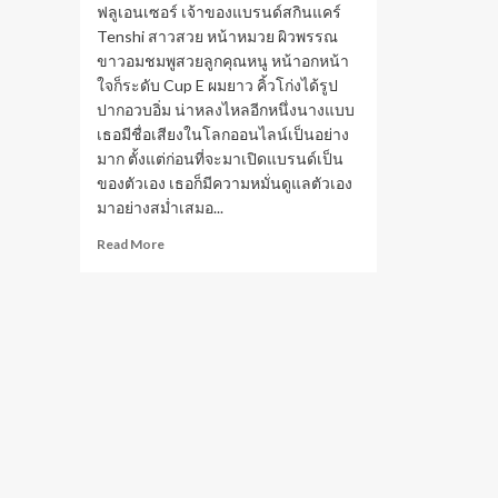
ฟลูเอนเซอร์ เจ้าของแบรนด์สกินแคร์
Tenshi สาวสวย หน้าหมวย ผิวพรรณ
ขาวอมชมพูสวยลูกคุณหนู หน้าอกหน้า
ใจก็ระดับ Cup E ผมยาว คิ้วโก่งได้รูป
ปากอวบอิ่ม น่าหลงไหลอีกหนึ่งนางแบบ
เธอมีชื่อเสียงในโลกออนไลน์เป็นอย่าง
มาก ตั้งแต่ก่อนที่จะมาเปิดแบรนด์เป็น
ของตัวเอง เธอก็มีความหมั่นดูแลตัวเอง
มาอย่างสม่ำเสมอ...
Read
Read More
more
about
น้อง
แอง
จี้
นาง
แบบ&อิน
ฟลู
คน
ดัง
ผล
งาน