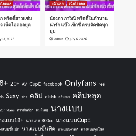
็ตไอดอล
หน้าแรก
เน็ตไอดอล
ก พริตตี้สาวแซ่บ
น้องภา ภาวิณี พริตตี้ในตำนาน
ใจ เน็ตไอดอลยุค
น่ารัก แบ๊ว เซ็กซี่ ครบจัดชัดทุก
มุม
ly 13, 2026
July 6, 2026
admin
Onlyfans
8+
20+
CupE
facebook
AV
reel
คลิปหลุด
Sexy
คลิป
els
คลิป vk
ข่าว
คลิป xxx
นางแบบ
นมใหญ่
วOnlyfans
ดาวติ๊กต๊อก
นางแบบCupE
างแบบ18+
นางแบบ800cc
นางแบบขึ้นฟีด
งแบบขึ้นปก
นางแบบจุกโผล่
นางแบบงานดี