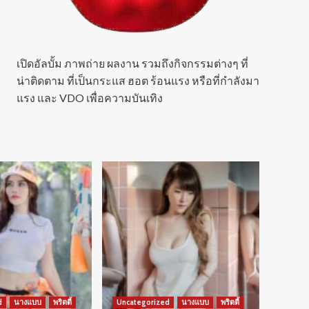
เปิดอัลบั้ม ภาพถ่าย ผลงาน รวมถึงกิจกรรมต่างๆ ที่
น่าติดตาม ที่เป็นกระแส ฮอต ร้อนแรง หรือที่กำลังมา
แรง และ VDO เพื่อความบันเทิง
d
นางแบบ
พริตตี้
Uncategorized
นางแบบ
พริตตี้