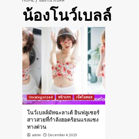
HOME
น้องโนว์เบลล์
น้องโนว์เบลล์
Uncategorized
หน้าแรก
เน็ตไอดอล
โนว์เบลล์มัทฉะลาเต้ อินฟลูเซอร์
สาวสวยที่กำลังฮอตร้อนแรงแซง
ทางด่วน
December 4, 2025
admin