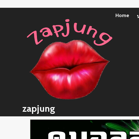
ufa191
โหราศาสตร์
Skip
Home
ไทย
to
content
zapjung