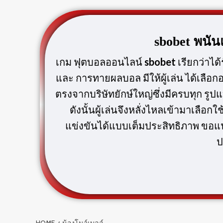
sbobet พนัน
เกม ฟุตบอลออนไลน์
sbobet
เรียกว่าได
และ การทายผลบอล มีให้ผู้เล่น ได้เลือ
ตรงจากบริษัทยักษ์ใหญ่ซึ่งมีครบทุก รู
ดังนั้นผู้เล่นจึงหลั่งไหลเข้ามาเลื
แข่งขันได้แบบเต็มประสิทธิภาพ ขอแ
ป