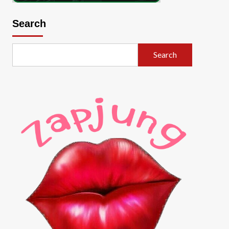
Search
Search