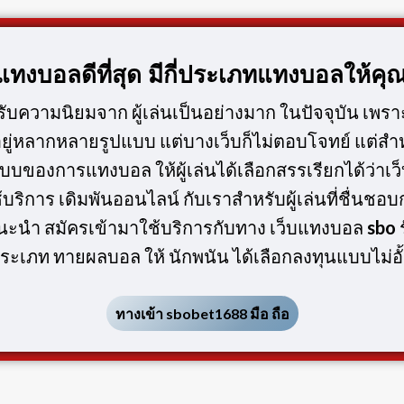
แทงบอลดีที่สุด มีกี่ประเภทแทงบอลให้คุณ
้รับความนิยมจาก ผู้เล่นเป็นอย่างมาก ในปัจจุบัน 
กอยู่หลากหลายรูปแบบ แต่บางเว็บก็ไม่ตอบโจทย์ แต่สำ
ปแบบของการแทงบอล ให้ผู้เล่นได้เลือกสรรเรียกได้ว่าเ
อกใช้บริการ เดิมพันออนไลน์ กับเราสำหรับผู้เล่นที่ชื
นะนำ สมัครเข้ามาใช้บริการกับทาง เว็บแทงบอล
sbo
ระเภท ทายผลบอล ให้ นักพนัน ได้เลือกลงทุนแบบไม่อั
ทางเข้า sbobet1688 มือ ถือ