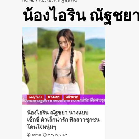
HOME
น้องไอริน ณัฐชยา IG
น้องไอริน ณัฐชยา
onlyfans
นางแบบ
หน้าแรก
น้องไอริน ณัฐชยา นางแบบ
เซ็กซี่ ตัวเล็กน่ารัก ฟีลสาวซุกซน
โดนใจหนุ่มๆ
May 19, 2025
admin