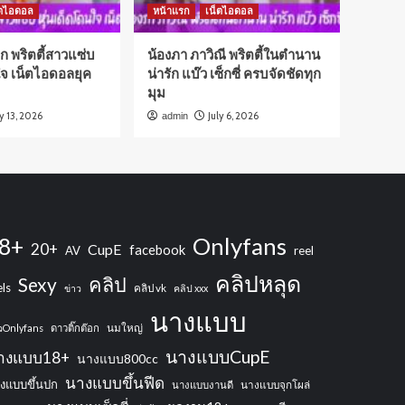
็ตไอดอล
หน้าแรก
เน็ตไอดอล
ก พริตตี้สาวแซ่บ
น้องภา ภาวิณี พริตตี้ในตำนาน
ใจ เน็ตไอดอลยุค
น่ารัก แบ๊ว เซ็กซี่ ครบจัดชัดทุก
มุม
ly 13, 2026
July 6, 2026
admin
Onlyfans
8+
20+
CupE
facebook
AV
reel
คลิปหลุด
Sexy
คลิป
els
คลิป vk
ข่าว
คลิป xxx
นางแบบ
นมใหญ่
วOnlyfans
ดาวติ๊กต๊อก
นางแบบCupE
างแบบ18+
นางแบบ800cc
นางแบบขึ้นฟีด
งแบบขึ้นปก
นางแบบจุกโผล่
นางแบบงานดี