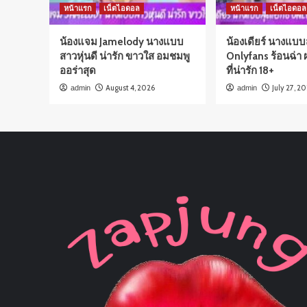
หน้าแรก
เน็ตไอดอล
หน้าแรก
เน็ตไอดอล
น้องแจม Jamelody นางแบบ
น้องเดียร์ นางแบบส
สาวหุ่นดี น่ารัก ขาวใส อมชมพู
Onlyfans ร้อนฉ่า ผ
ออร่าสุด
ที่น่ารัก 18+
August 4, 2026
July 27, 2
admin
admin