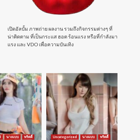
เปิดอัลบั้ม ภาพถ่าย ผลงาน รวมถึงกิจกรรมต่างๆ ที่
น่าติดตาม ที่เป็นกระแส ฮอต ร้อนแรง หรือที่กำลังมา
แรง และ VDO เพื่อความบันเทิง
d
นางแบบ
พริตตี้
Uncategorized
นางแบบ
พริตตี้