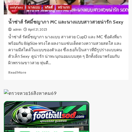
onlyfans
นางแบบ
พริตตี้
หน้าแรก
น้ำซ่าส์ รัศมิ์ชญาภา MC และนางแบบสาวสวยน่ารัก Sexy
April 21, 2025
admin
น้ำซ่าส์ รัศมิ์ชญาภา นางแบบ สาวสวย CupD และ MC ชื่อดังที่มา
พร้อมกับ BigSize ทรงโต ผลงานแซ่บเด็ดดวงความสวยสดใส และ
ความมีสไตล์ในแบบของตัวเอง ซึ่งเธอก็เป็นสาวที่มีรูปร่างแบบคน
ตัวเล็ก Sexy ดูน่ารัก น่าทะนุถนอมแบบสุด ๆ อีกทั้งยังมาพร้อมกับ
ผิวพรรณขาวสวย หุ่นดี...
Read
Read More
more
about
น้ำ
ซ่า
ส์
รัศ
มิ์ชญา
ภา
MC
และ