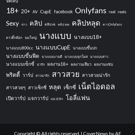
จีคลับ
Onlyfans
18+
20+
CupE
facebook
AV
reel
reels
คลิปหลุด
Sexy
คลิป
คลิป vk
ข่าว
คลิป xxx
ดาวOnlyfans
นางแบบ
นางแบบ18+
นมใหญ่
ดาวติ๊กต๊อก
นางแบบCupE
นางแบบ800cc
นางแบบขึ้นปก
นางแบบขึ้นฟีด
นางแบบจุกโผล่
นางแบบงานดี
นางแบบสาว
นางแบบเซ็กซี่
ผลงาน18+
ผลงานเสียว
ผลงานแซ่บ
น่ารัก
สาวสวย
พริตตี้
วาร์ป
สาวสวยน่ารัก
สาวน่ารัก
เน็ตไอดอล
หลุด
เซ็กซี่
สาวสวยๆ
สาวเซ็กซี่
โอลี่แฟน
เปิดวาร์ป
แจกวาร์ป
แนว18+
Copyright © All rights reserved.
|
CoverNews
by AF