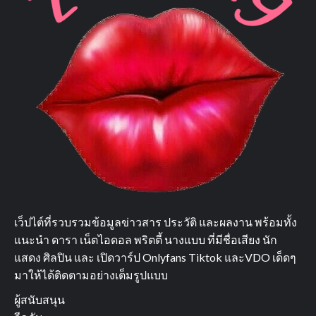
เว็ปไต์ที่รวบรวมข้อมูลข่าวสาร ประวัติ และผลงาน พร้อมทั้ง
แนะนำ ดารา เน็ตไอดอล พริตตี้ นางแบบ ที่มีชื่อเสียง นัก
แสดง ศิลปิน และ เปิดวาร์ป Onlyfans Tiktok และVDO เด็ดๆ
มาให้ได้ติดตามอย่างเต็มรูปแบบ
ผู้สนับสนุน