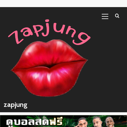
ufa191
โหราศาสตร์
Skip
Primary
ไทย
to
Menu
content
zapjung