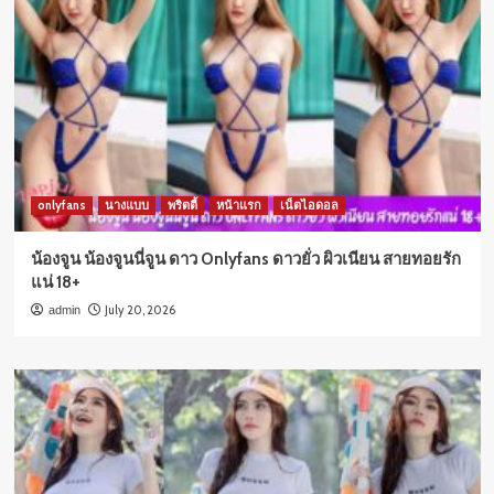
onlyfans
นางแบบ
พริตตี้
หน้าแรก
เน็ตไอดอล
น้องจูน น้องจูนนี่จูน ดาว Onlyfans ดาวยั่ว ผิวเนียน สายทอยรัก
แน่ 18+
July 20, 2026
admin