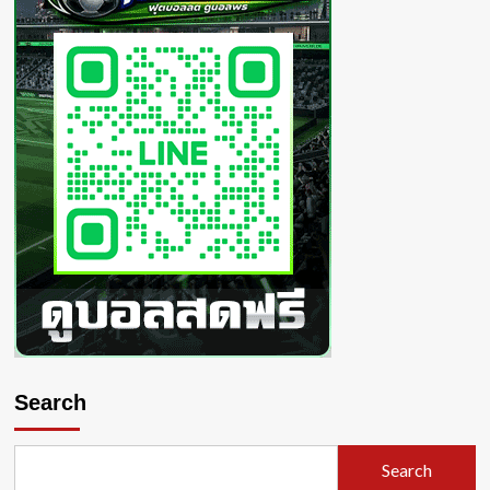
ผู้
ขโมย
ดวงใจ
ของ
แฟน
คลับ
ใคร
เห็น
ก็
อยาก
รู้จัก
Search
Search