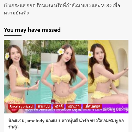
เป็นกระแส ฮอต ร้อนแรง หรือที่กำลังมาแรง และ VDO เพื่อ
ความบันเทิง
You may have missed
Uncategorized
นางแบบ
พริตตี้
หน้าแรก
เน็ตไอดอล
น้องแจม Jamelody นางแบบสาวหุ่นดี น่ารัก ขาวใส อมชมพู ออ
ร่าสุด