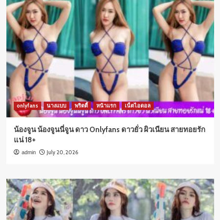
onlyfans
นางแบบ
พริตตี้
หน้าแรก
เน็ตไอดอล
น้องจูน น้องจูนนี่จูน ดาว Onlyfans ดาวยั่ว ผิวเนียน สายทอยรัก
แน่ 18+
July 20, 2026
admin