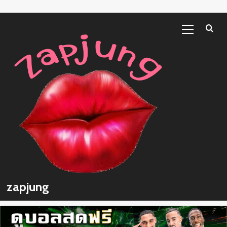
ufa191
โหราศาสตร์
Skip
Primary
ไทย
to
Menu
content
zapjung