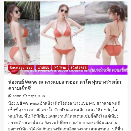
ตัง
มวย
พริต
ตี้
สาว
สวย
ผู้
ขโมย
ดวงใจ
ของ
แฟน
คลับ
Uncategorized
ใคร
นางแบบ
หน้าแรก
เน็ตไอดอล
เห็น
ก็
น้องเบย์ Wanwisa นางแบบสาวฮอต ตาโต หุ่นบางร่างเล็ก
อยาก
ความเซ็กซี่
รู้จัก
May 5, 2025
admin
น้องเบย์ Wanwisa อีกหนึ่ง เน็ตไอดอล นางแบบ MC สาวสวย หุ่นดี
เซ็กซี่ สูงยาวขาวดี ทรงโต CupD ผลงานเสียว แนว18+ ขวัญใจ
หนุ่มไทย ที่ไม่ได้มีเพียงแค่ผลงานที่โดดเด่นแซ่บซี๊ดถึงใจแต่เพียง
อย่างเดียวเท่านั้น แต่ยังรวมไปถึงความสวยของเธอที่มันแผ่ซ่าน
ออกมาให้เราได้เห็นกันอย่างชัดเจนอีกต่างหาก เล่นเอาหนุ่ม ๆ ที่ชื่น