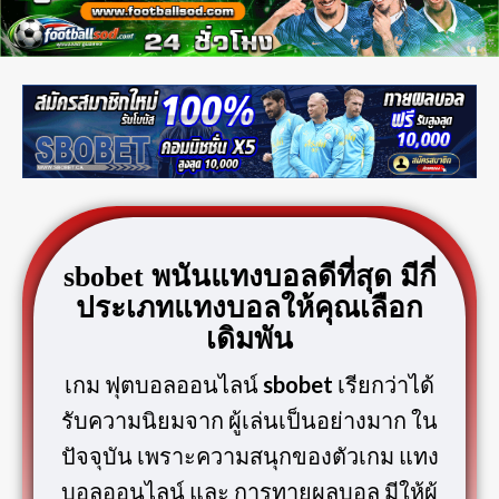
sbobet พนันแทงบอลดีที่สุด มีกี่
ประเภทแทงบอลให้คุณเลือก
เดิมพัน
เกม ฟุตบอลออนไลน์
sbobet
เรียกว่าได้
รับความนิยมจาก ผู้เล่นเป็นอย่างมาก ใน
ปัจจุบัน เพราะความสนุกของตัวเกม แทง
บอลออนไลน์ และ การทายผลบอล มีให้ผู้