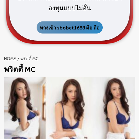
ลงทุนแบบไม่อั้น
ทางเข้า sbobet1688 มือ ถือ
HOME
พริตตี้ MC
พริตตี้ MC
d