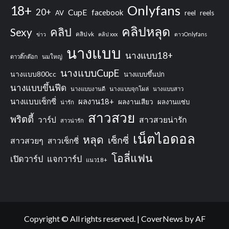
Onlyfans
18+
20+
CupE
facebook
AV
reel
reels
คลิปหลุด
Sexy
คลิป
คลิป vk
ข่าว
คลิป xxx
ดาวOnlyfans
นางแบบ
นางแบบ18+
นมใหญ่
ดาวติ๊กต๊อก
นางแบบCupE
นางแบบ800cc
นางแบบขึ้นปก
นางแบบขึ้นฟีด
นางแบบจุกโผล่
นางแบบงานดี
นางแบบสาว
นางแบบเซ็กซี่
ผลงาน18+
ผลงานเสียว
ผลงานแซ่บ
น่ารัก
สาวสวย
พริตตี้
วาร์ป
สาวสวยน่ารัก
สาวน่ารัก
เน็ตไอดอล
หลุด
เซ็กซี่
สาวสวยๆ
สาวเซ็กซี่
โอลี่แฟน
เปิดวาร์ป
แจกวาร์ป
แนว18+
Copyright © All rights reserved.
|
CoverNews
by AF