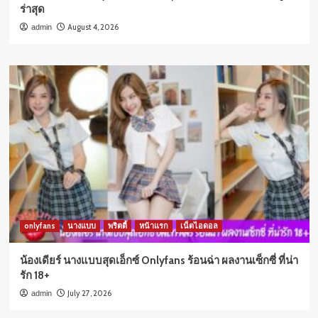
ร่าสุด
August 4, 2026
admin
onlyfans
นางแบบ
พริตตี้
หน้าแรก
เน็ตไอดอล
น้องเดียร์ นางแบบสุดเอ็กซ์ Onlyfans ร้อนฉ่า ผลงานเซ็กซี่ ที่น่า
รัก 18+
July 27, 2026
admin