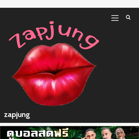
ufa191
โหราศาสตร์
Skip
Primary
ไทย
to
Menu
content
zapjung