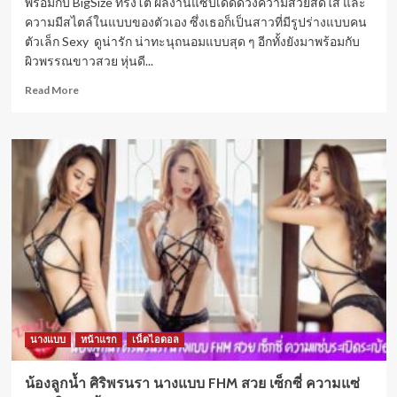
พร้อมกับ BigSize ทรงโต ผลงานแซ่บเด็ดดวงความสวยสดใส และ
ความมีสไตล์ในแบบของตัวเอง ซึ่งเธอก็เป็นสาวที่มีรูปร่างแบบคน
ตัวเล็ก Sexy ดูน่ารัก น่าทะนุถนอมแบบสุด ๆ อีกทั้งยังมาพร้อมกับ
ผิวพรรณขาวสวย หุ่นดี...
Read
Read More
more
about
น้ำ
ซ่า
ส์
รัศ
มิ์ชญา
ภา
MC
และ
นาง
แบบ
สาว
สวย
นางแบบ
น่า
หน้าแรก
เน็ตไอดอล
รัก
Sexy
น้องลูกน้ำ ศิริพรนรา นางแบบ FHM สวย เซ็กซี่ ความแซ่