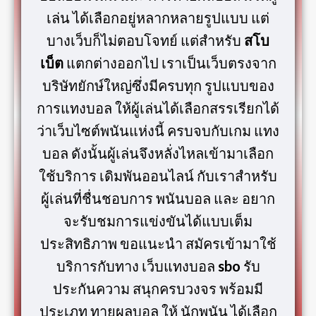
เล่น ได้เลือกอยู่หลากหลายรูปแบบ แต่
บางเว็บก็ไม่ตอบโจทย์ แต่สำหรับ
สโบ
เบ็ต
แตกต่างออกไป เราเป็นเว็บตรงจาก
บริษัทยักษ์ใหญ่ซึ่งมีครบทุก รูปแบบของ
การแทงบอล ให้ผู้เล่นได้เลือกสรรเรียกได้
ว่าเว็บไซต์พนันแห่งนี้ ครบจบกับเกม แทง
บอล ดังนั้นผู้เล่นจึงหลั่งไหลเข้ามาเลือก
ใช้บริการ เดิมพันออนไลน์ กับเราสำหรับ
ผู้เล่นที่ชื่นชอบการ พนันบอล และ อยาก
จะรับชมการแข่งขันได้แบบเต็ม
ประสิทธิภาพ ขอแนะนำ สมัครเข้ามาใช้
บริการกับทาง เว็บแทงบอล
sbo
รับ
ประกันความ สนุกครบวงจร พร้อมมี
ประเภท ทายผลบอล ให้ นักพนัน ได้เลือก