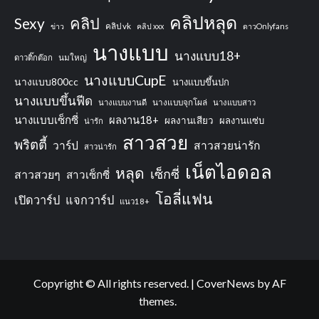
คลิปหลุด
Sexy
คลิป
คลิป vk
ข่าว
คลิป xxx
ดาวOnlyfans
นางแบบ
นางแบบ18+
นมใหญ่
ดาวติ๊กต๊อก
นางแบบCupE
นางแบบ800cc
นางแบบขึ้นปก
นางแบบขึ้นฟีด
นางแบบจุกโผล่
นางแบบงานดี
นางแบบสาว
นางแบบเซ็กซี่
ผลงาน18+
ผลงานเสียว
ผลงานแซ่บ
น่ารัก
สาวสวย
พริตตี้
วาร์ป
สาวสวยน่ารัก
สาวน่ารัก
เน็ตไอดอล
หลุด
เซ็กซี่
สาวสวยๆ
สาวเซ็กซี่
โอลี่แฟน
เปิดวาร์ป
แจกวาร์ป
แนว18+
Copyright © All rights reserved.
|
CoverNews
by AF
themes.
sbobet
ดูบอลสด