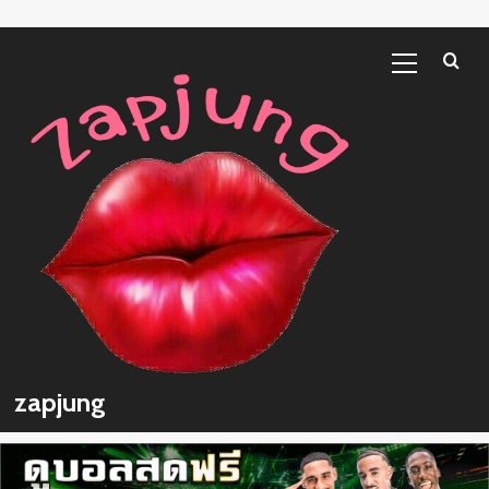
ufa191
โหราศาสตร์
Skip
Primary
ไทย
to
Menu
content
zapjung