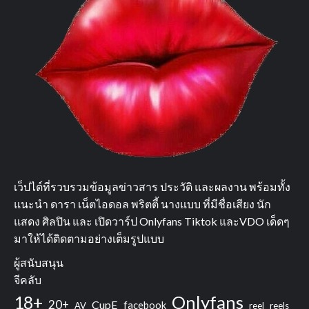
เว็ปไต์ที่รวบรวมข้อมูลข่าวสาร ประวัติ และผลงาน พร้อมทั้ง
แนะนำ ดารา เน็ตไอดอล พริตตี้ นางแบบ ที่มีชื่อเสียง นัก
แสดง ศิลปิน และ เปิดวาร์ป Onlyfans Tiktok และVDO เด็ดๆ
มาให้ได้ติดตามอย่างเต็มรูปแบบ
ผู้สนับสนุน
จีคลับ
Onlyfans
18+
20+
CupE
facebook
AV
reel
reels