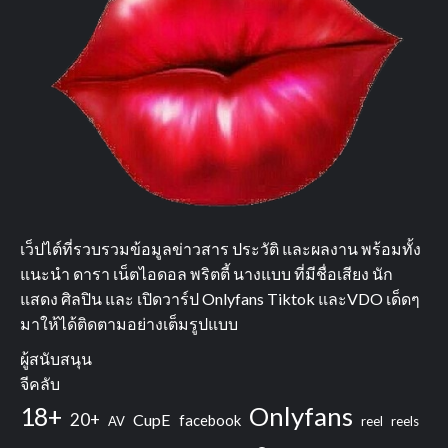
เว็ปไต์ที่รวบรวมข้อมูลข่าวสาร ประวัติ และผลงาน พร้อมทั้ง
แนะนำ ดารา เน็ตไอดอล พริตตี้ นางแบบ ที่มีชื่อเสียง นัก
แสดง ศิลปิน และ เปิดวาร์ป Onlyfans Tiktok และVDO เด็ดๆ
มาให้ได้ติดตามอย่างเต็มรูปแบบ
ผู้สนับสนุน
จีคลับ
Onlyfans
18+
20+
CupE
facebook
AV
reel
reels