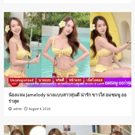
Uncategorized
นางแบบ
พริตตี้
หน้าแรก
เน็ตไอดอล
น้องแจม Jamelody นางแบบสาวหุ่นดี น่ารัก ขาวใส อมชมพู ออ
ร่าสุด
August 4, 2026
admin