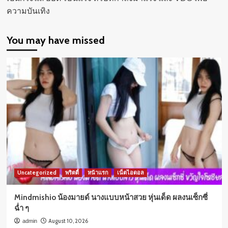
ความบันเทิง
You may have missed
Uncategorized
พริตตี้
หน้าแรก
เน็ตไอดอล
Mindmishio น้องมายด์ นางแบบหน้าสวย หุ่นเด็ด ผลงนเซ็กซี่
ฉ่ำ ๆ
August 10, 2026
admin