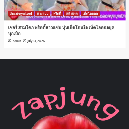
Uncategorized
นางแบบ
พริตตี้
หน้าแรก
เน็ตไอดอล
เชอรี่ สามโคก พริตตี้สาวแซ่บ หุ่นเด็ดโดนใจ เน็ตไอดอลยุค
บุกเบิก
July 13, 2026
admin