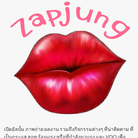
เปิดอัลบั้ม ภาพถ่าย ผลงาน รวมถึงกิจกรรมต่างๆ ที่น่าติดตาม ที่
เป็นกระแส ฮอต ร้อนแรง หรือที่กำลังมาแรง และ VDO เพื่อ