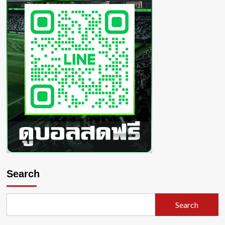
ชาว
เน็ต
หุ่น
เอ็กส์
Sexyน่า
รัก
Search
Search