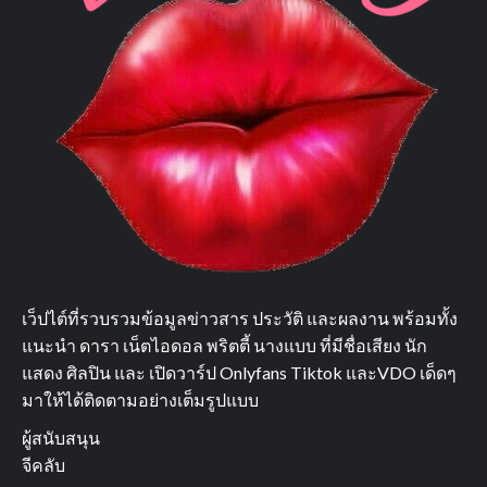
เว็ปไต์ที่รวบรวมข้อมูลข่าวสาร ประวัติ และผลงาน พร้อมทั้ง
แนะนำ ดารา เน็ตไอดอล พริตตี้ นางแบบ ที่มีชื่อเสียง นัก
แสดง ศิลปิน และ เปิดวาร์ป Onlyfans Tiktok และVDO เด็ดๆ
มาให้ได้ติดตามอย่างเต็มรูปแบบ
ผู้สนับสนุน
จีคลับ