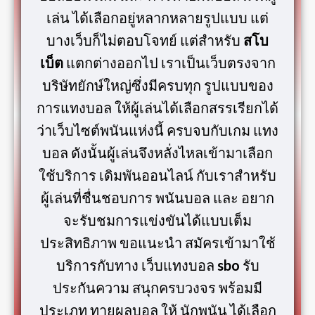
เล่น ได้เลือกอยู่หลากหลายรูปแบบ แต่
บางเว็บก็ไม่ตอบโจทย์ แต่สำหรับ
สโบ
เบ็ต
แตกต่างออกไป เราเป็นเว็บตรงจาก
บริษัทยักษ์ใหญ่ซึ่งมีครบทุก รูปแบบของ
การแทงบอล ให้ผู้เล่นได้เลือกสรรเรียกได้
ว่าเว็บไซต์พนันแห่งนี้ ครบจบกับเกม แทง
บอล ดังนั้นผู้เล่นจึงหลั่งไหลเข้ามาเลือก
ใช้บริการ เดิมพันออนไลน์ กับเราสำหรับ
ผู้เล่นที่ชื่นชอบการ พนันบอล และ อยาก
จะรับชมการแข่งขันได้แบบเต็ม
ประสิทธิภาพ ขอแนะนำ สมัครเข้ามาใช้
บริการกับทาง เว็บแทงบอล
sbo
รับ
ประกันความ สนุกครบวงจร พร้อมมี
ประเภท ทายผลบอล ให้ นักพนัน ได้เลือก