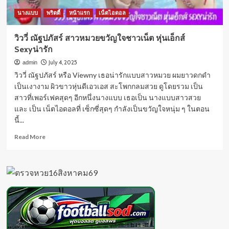
นางแบบ
พริตตี้
หน้าแรก
เน็ตไอดอล
วิววี่ ณัฐปภัสร์ สาวหมวยขวัญใจชาวเน็ต หุ่นเอ็กส์
Sexyน่ารัก
July 4, 2025
admin
วิววี่ ณัฐปภัสร์ หรือ Viewny เธอน่ารักแบบสาวหมวย ผมยาวดกดำ
เป็นเงางาม ผิวขาวหุ่นดีเอวเอส สะโพกกลมสวย ดูโดยรวม เป็น
สาวที่เพอร์เฟคสุดๆ อีกหนึ่งนางแบบ เธอเป็น นางแบบสาวสวย
และ เป็น เน็ตไอดอลที่ เซ็กซี่สุดๆ กำลังเป็นขวัญใจหนุ่ม ๆ ในตอน
นี้...
Read
Read More
more
about
วิว
วี่
ณัฐปภัสร์
สาว
ห
มวย
ขวัญใจ