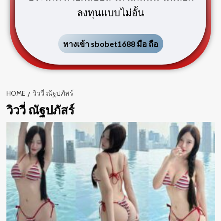
ลงทุนแบบไม่อั้น
ทางเข้า sbobet1688 มือ ถือ
HOME
วิววี่ ณัฐปภัสร์
วิววี่ ณัฐปภัสร์
d