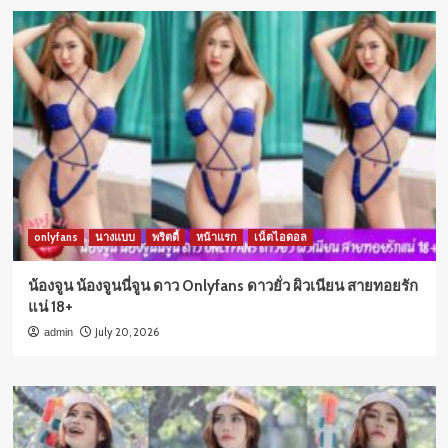
onlyfans
นางแบบ
พริตตี้
หน้าแรก
เน็ตไอดอล
น้องจูน น้องจูนนี่จูน ดาว Onlyfans ดาวยั่ว ผิวเนียน สายทอยรัก
แน่ 18+
July 20, 2026
admin