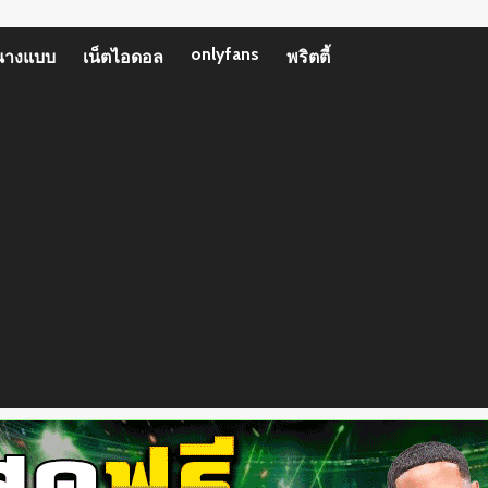
onlyfans
นางแบบ
เน็ตไอดอล
พริตตี้