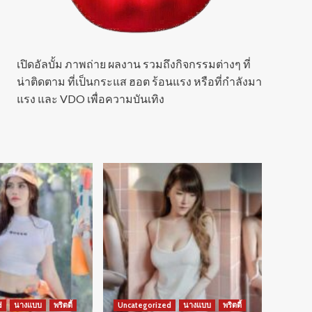
เปิดอัลบั้ม ภาพถ่าย ผลงาน รวมถึงกิจกรรมต่างๆ ที่
น่าติดตาม ที่เป็นกระแส ฮอต ร้อนแรง หรือที่กำลังมา
แรง และ VDO เพื่อความบันเทิง
d
นางแบบ
พริตตี้
Uncategorized
นางแบบ
พริตตี้