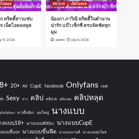
็ตไอดอล
หน้าแรก
เน็ตไอดอล
ก พริตตี้สาวแซ่บ
น้องภา ภาวิณี พริตตี้ในตำนาน
ใจ เน็ตไอดอลยุค
น่ารัก แบ๊ว เซ็กซี่ ครบจัดชัดทุก
มุม
ly 13, 2026
July 6, 2026
admin
Onlyfans
8+
20+
CupE
facebook
AV
reel
คลิปหลุด
Sexy
คลิป
els
คลิป vk
ข่าว
คลิป xxx
นางแบบ
นมใหญ่
วOnlyfans
ดาวติ๊กต๊อก
นางแบบCupE
างแบบ18+
นางแบบ800cc
นางแบบขึ้นฟีด
งแบบขึ้นปก
นางแบบจุกโผล่
นางแบบงานดี