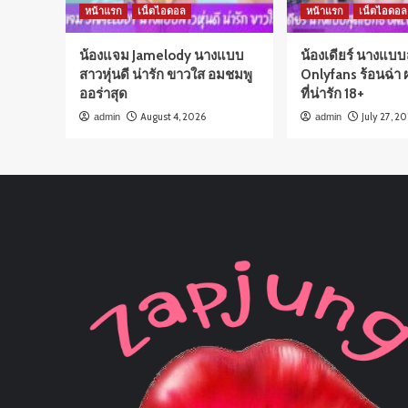
หน้าแรก
เน็ตไอดอล
หน้าแรก
เน็ตไอดอล
น้องแจม Jamelody นางแบบ
น้องเดียร์ นางแบบส
สาวหุ่นดี น่ารัก ขาวใส อมชมพู
Onlyfans ร้อนฉ่า ผ
ออร่าสุด
ที่น่ารัก 18+
August 4, 2026
July 27, 2
admin
admin