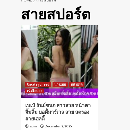
HOME
สายสปอร์ต
สายสปอร์ต
Uncategorized
นางแบบ
หน้าแรก
เน็ตไอดอล
เบเบ้ ธันย์ชนก สาวสวย หน้าตา
จิ้มลิ้ม บอดี้มาร์เวล สวย สตรอง
สายเฮลตี้
December 2, 2025
admin