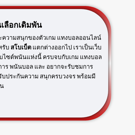
เลือกเดิมพัน
เพราะความสนุกของตัวเกม แทงบอลออนไลน์
หรับ
สโบเบ็ต
แตกต่างออกไป เราเป็นเว็บ
ว็บไซต์พนันแห่งนี้ ครบจบกับเกม แทงบอล
่นชอบการ พนันบอล และ อยากจะรับชมการ
รับประกันความ สนุกครบวงจร พร้อมมี
้น