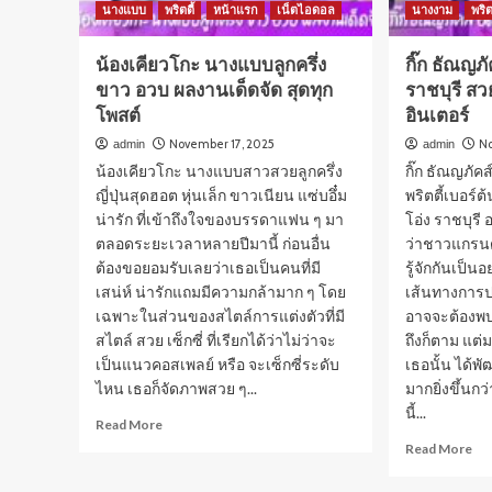
นางแบบ
เพจ
พริตตี้
หน้าแรก
เน็ตไอดอล
นางงาม
หุ่น
พริต
CupE
ดี
น้องเคียวโกะ นางแบบลูกครึ่ง
กิ๊ก ธัณญภ
ขาว อวบ ผลงานเด็ดจัด สุดทุก
ราชบุรี สวย
โพสต์
อินเตอร์
November 17, 2025
No
admin
admin
น้องเคียวโกะ นางแบบสาวสวยลูกครึ่ง
กิ๊ก ธัณญภัค
ญี่ปุ่นสุดฮอต หุ่นเล็ก ขาวเนียน แซ่บอึ๋ม
พริตตี้เบอร์ต
น่ารัก ที่เข้าถึงใจของบรรดาแฟน ๆ มา
โอ่ง ราชบุรี 
ตลอดระยะเวลาหลายปีมานี้ ก่อนอื่น
ว่าชาวแกรนด
ต้องขอยอมรับเลยว่าเธอเป็นคนที่มี
รู้จักกันเป็นอ
เสน่ห์ น่ารักแถมมีความกล้ามาก ๆ โดย
เส้นทางการ
เฉพาะในส่วนของสไตล์การแต่งตัวที่มี
อาจจะต้องพบเ
สไตล์ สวย เซ็กซี่ ที่เรียกได้ว่าไม่ว่าจะ
ถึงก็ตาม แต่
เป็นแนวคอสเพลย์ หรือ จะเซ็กซี่ระดับ
เธอนั้น ได้พ
ไหน เธอก็จัดภาพสวย ๆ...
มากยิ่งขึ้นกว
นี้...
Read
Read More
more
Re
Read More
about
mo
น้อง
ab