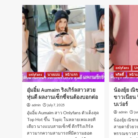
เคียว
กิ๊ก
โกะ
ธั
นาง
ภัค
แบบ
ส์
ลูก
อดี
ครึ่ง
มิส
ขาว
แก
อวบ
รนด
ผล
ราช
งาน
สว
เด็ด
เซ็ก
จัด
onlyfans
U
หุ่น
สุด
onlyfans
นางแบบ
หน้าแรก
พริตตี้
หน้า
ดี
ทุก
หน้
โพสต์
อิน
อุ๋มอิ๋ม Aumaim ริงเกิร์ลสาวสวย
น้องยุ้ย ณ
หุ่นดี ผลงานเซ็กซี่จนต้องบอกต่อ
ขาวเนียน 
บเว่อร์
July 7, 2025
admin
อุ๋มอิ๋ม Aumaim สาว Onlyfans ตัวเต็งสุด
Ju
admin
Top Hot ขึ้น Topic ในหลายเพจเลยที
น้องยุ้ย ณิ
เดียว นางแบบสายเซ็กซี่ ดีกรีริงเกิร์ล
สายตายั่วยวน
สาวมากความสามารถที่มีความฮอต
พรรณขาวสวย