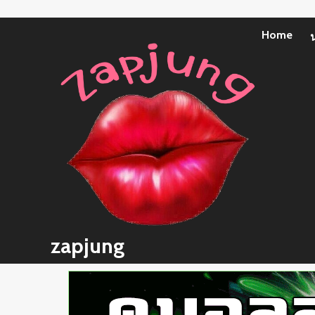
ufa191
โหราศาสตร์
Skip
Home
ไทย
to
content
zapjung