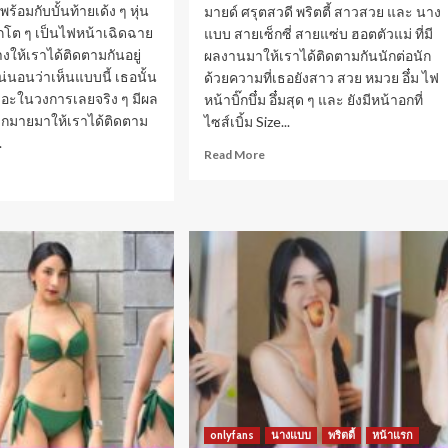
ร้อมกับบั้นท้ายเด้ง ๆ หุ่น
มายด์ ศรุตสวดี พริตตี้ สาวสวย และ นาง
กโต ๆ เป็นไฟหน้าเฉิดฉาย
แบบ สายเซ็กซี่ สายแซ่บ ฮอตตัวแม่ ที่มี
างให้เราได้ติดตามกันอยู่
ผลงานมาให้เราได้ติดตามกันนักต่อนัก
่นอนว่าเห็นแบบนี้ เธอนั้น
ด้วยความที่เธอยังสาว สวย หมวย อึ๋ม ไฟ
นเดอะในวงการเลยจริง ๆ มีผล
หน้าบิ๊กบึ๋ม อึ๋มสุด ๆ และ ยังมีหน้าอกที่
ากมายมาให้เราได้ติดตาม
ไซส์เบิ้ม Size...
.
Read
Read More
more
ad
about
re
มายด์
out
ศรุต
สวดี
on
พริต
ต
ตี้
หน้า
สวย
ง
MC
าของ
ฝี
ปาก
น
แซ่บ
บ
ผล
ว
onlyfans
นางแบบ
พริตตี้
หน้าแรก
งาน
่