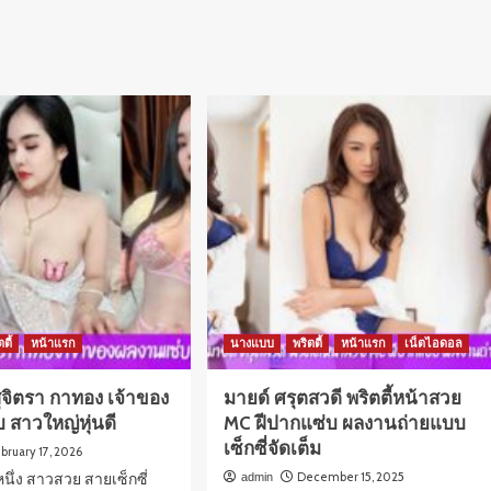
ตี้
หน้าแรก
นางแบบ
พริตตี้
หน้าแรก
เน็ตไอดอล
ุจิตรา กาทอง เจ้าของ
มายด์ ศรุตสวดี พริตตี้หน้าสวย
 สาวใหญ่หุ่นดี
MC ฝีปากแซ่บ ผลงานถ่ายแบบ
เซ็กซี่จัดเต็ม
bruary 17, 2026
นึ่ง สาวสวย สายเซ็กซี่
December 15, 2025
admin