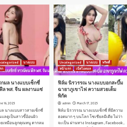
Onlyfans
18+
ณญ
สุด
เซ็กซี่
ตัว
ต
เล็ก
ดี
น่า
์
รัก
บุรี
สุด
ย
ซี่
ncategorized
นางแบบ
Uncategorized
นางแบบ
พริตตี้
แรก
หน้าแรก
เน็ตไอดอล
า
เตอร์
ิชกมล นางแบบเซ็กซี่
ฟิล์ม นิรวรรณ นางแบบอกสะบึ้ม
ฟีล พส. จีน ผลงานแซ่
ฉายาภูเขาไฟ ความสวยเต็ม
พิกัด
ne 16, 2025
March 17, 2025
admin
ชกมล นางแบบสาวสายเซ็กซี่
ฟิล์ม นิรวรรณ นางแบบเซ็กซี่ ที่มีความ
แลดูเป็นสาวขี้อ้อนผิว
ฮอตมาก ๆ บนโลก โซเชียลมีเดีย ไม่ว่า
เหมือนลูกคุณหนู ตากลม
จะเป็น ผ่านทาง Instagram , Facebook ,