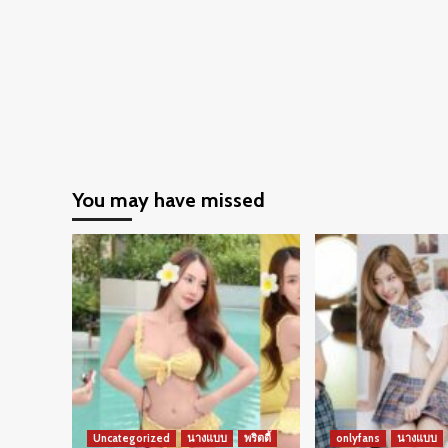
มี
เสน่ห์
18+
onlyfans
You may have missed
Uncategorized
นางแบบ
พริตตี้
onlyfans
นางแบบ