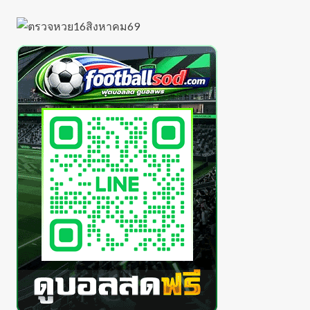
dooballstar com