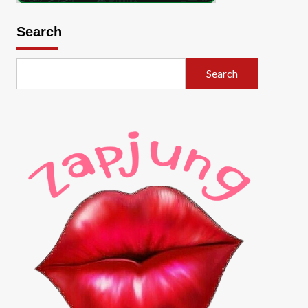
Search
Search