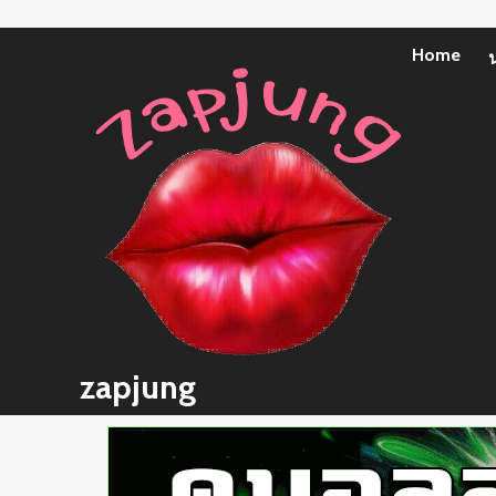
ufa191
โหราศาสตร์
Skip
Home
ไทย
to
content
zapjung