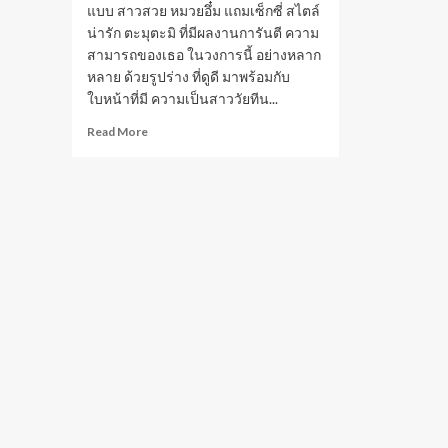
แบบ สาวสวย หมวยอึ๋ม แถมเซ็กซี่ สไตล์
น่ารัก ตะมุตะมิ ที่มีผลงานการันตี ความ
สามารถของเธอ ในวงการนี้ อย่างหลาก
หลาย ด้วยรูปร่าง ที่ดูดี มาพร้อมกับ
ใบหน้าที่มี ความเป็นสาววัยทีน...
Read
Read More
more
about
แป้ง
อธิ
ชา
นาง
แบบ
หุ่น
แซ่บ
หน้า
หมวย
ถูกใจ
วัย
ทีน
เซ็กซี่
สุด