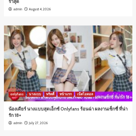
ร่าสุด
August 4, 2026
admin
onlyfans
นางแบบ
พริตตี้
หน้าแรก
เน็ตไอดอล
น้องเดียร์ นางแบบสุดเอ็กซ์ Onlyfans ร้อนฉ่า ผลงานเซ็กซี่ ที่น่า
รัก 18+
July 27, 2026
admin