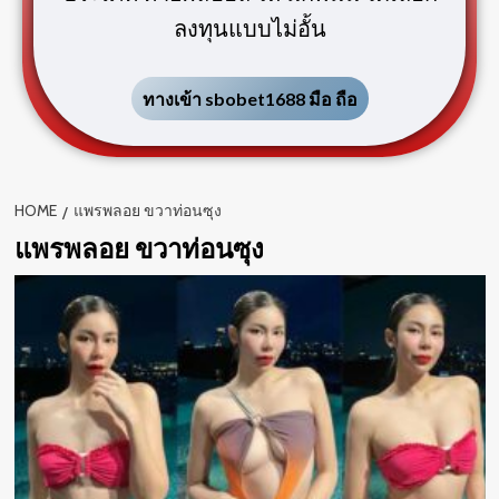
ลงทุนแบบไม่อั้น
ทางเข้า sbobet1688 มือ ถือ
HOME
แพรพลอย ขวาท่อนซุง
แพรพลอย ขวาท่อนซุง
d