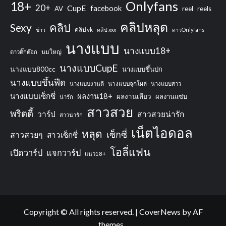
Onlyfans
18+
20+
CupE
facebook
AV
reel
reels
คลิปหลุด
Sexy
คลิป
คลิป vk
ข่าว
คลิป xxx
ดาวOnlyfans
นางแบบ
นางแบบ18+
นมใหญ่
ดาวติ๊กต๊อก
นางแบบCupE
นางแบบ800cc
นางแบบขึ้นปก
นางแบบขึ้นฟีด
นางแบบจุกโผล่
นางแบบงานดี
นางแบบสาว
นางแบบเซ็กซี่
ผลงาน18+
ผลงานเสียว
ผลงานแซ่บ
น่ารัก
สาวสวย
พริตตี้
วาร์ป
สาวสวยน่ารัก
สาวน่ารัก
เน็ตไอดอล
หลุด
เซ็กซี่
สาวสวยๆ
สาวเซ็กซี่
โอลี่แฟน
เปิดวาร์ป
แจกวาร์ป
แนว18+
Copyright © All rights reserved.
|
CoverNews
by AF
themes.