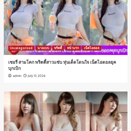
Uncategorized
นางแบบ
พริตตี้
หน้าแรก
เน็ตไอดอล
เชอรี่ สามโคก พริตตี้สาวแซ่บ หุ่นเด็ดโดนใจ เน็ตไอดอลยุค
บุกเบิก
July 13, 2026
admin