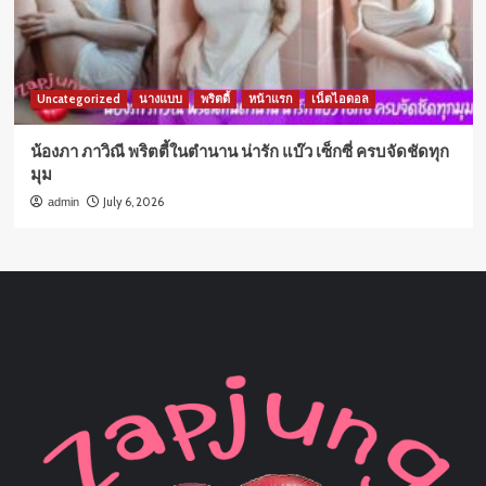
Uncategorized
นางแบบ
พริตตี้
หน้าแรก
เน็ตไอดอล
น้องภา ภาวิณี พริตตี้ในตำนาน น่ารัก แบ๊ว เซ็กซี่ ครบจัดชัดทุก
มุม
July 6, 2026
admin