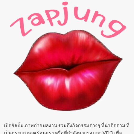
เปิดอัลบั้ม ภาพถ่าย ผลงาน รวมถึงกิจกรรมต่างๆ ที่น่าติดตาม ที่
เป็นกระแส ฮอต ร้อนแรง หรือที่กำลังมาแรง และ VDO เพื่อ