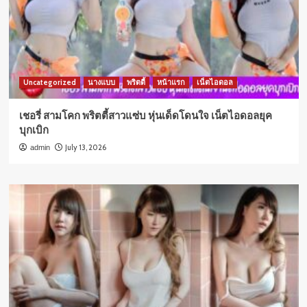
Uncategorized
นางแบบ
พริตตี้
หน้าแรก
เน็ตไอดอล
เชอรี่ สามโคก พริตตี้สาวแซ่บ หุ่นเด็ดโดนใจ เน็ตไอดอลยุค
บุกเบิก
July 13, 2026
admin