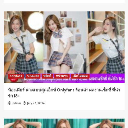
onlyfans
นางแบบ
พริตตี้
หน้าแรก
เน็ตไอดอล
น้องเดียร์ นางแบบสุดเอ็กซ์ Onlyfans ร้อนฉ่า ผลงานเซ็กซี่ ที่น่า
รัก 18+
July 27, 2026
admin