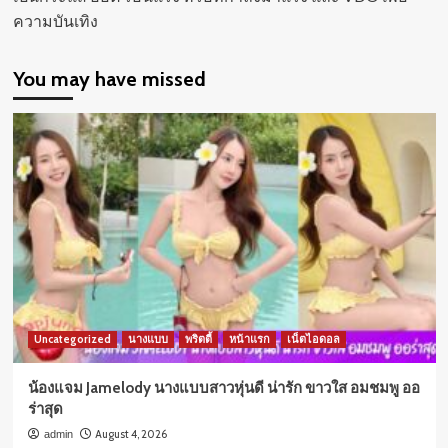
ความบันเทิง
You may have missed
Uncategorized
นางแบบ
พริตตี้
หน้าแรก
เน็ตไอดอล
น้องแจม Jamelody นางแบบสาวหุ่นดี น่ารัก ขาวใส อมชมพู ออ
ร่าสุด
August 4, 2026
admin