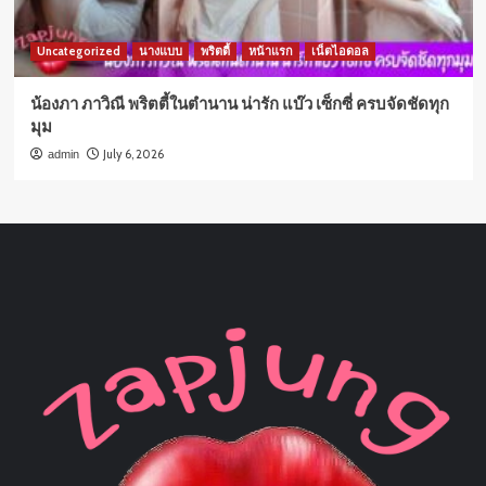
Uncategorized
นางแบบ
พริตตี้
หน้าแรก
เน็ตไอดอล
น้องภา ภาวิณี พริตตี้ในตำนาน น่ารัก แบ๊ว เซ็กซี่ ครบจัดชัดทุก
มุม
July 6, 2026
admin