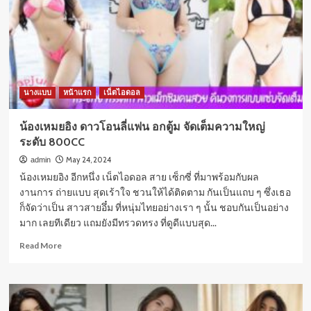
สาย
เซ็กซี่
น่า
รัก
เกิน
เบอร์
เอว
นางแบบ
ดี
หน้าแรก
เน็ตไอดอล
ดาว
ติ๊ก
น้องเหมยอิง ดาวโอนลี่แฟน อกตู้ม จัดเต็มความใหญ่
ต๊อก
ระดับ 800CC
May 24, 2024
admin
น้องเหมยอิง อีกหนึ่ง เน็ตไอดอล สาย เซ็กซี่ ที่มาพร้อมกับผล
งานการ ถ่ายแบบ สุดเร้าใจ ชวนให้ได้ติดตาม กันเป็นแถบ ๆ ซึ่งเธอ
ก็จัดว่าเป็น สาวสายอึ๋ม ที่หนุ่มไทยอย่างเรา ๆ นั้น ชอบกันเป็นอย่าง
มาก เลยทีเดียว แถมยังมีทรวดทรง ที่ดูดีแบบสุด...
Read
Read More
more
about
น้อง
เหม
ยอิง