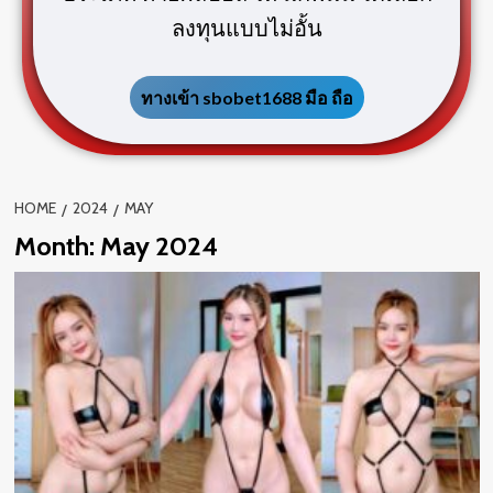
ลงทุนแบบไม่อั้น
ทางเข้า sbobet1688 มือ ถือ
HOME
2024
MAY
Month:
May 2024
d