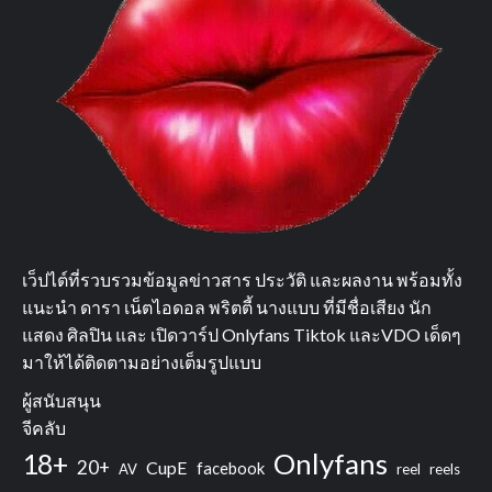
เว็ปไต์ที่รวบรวมข้อมูลข่าวสาร ประวัติ และผลงาน พร้อมทั้ง
แนะนำ ดารา เน็ตไอดอล พริตตี้ นางแบบ ที่มีชื่อเสียง นัก
แสดง ศิลปิน และ เปิดวาร์ป Onlyfans Tiktok และVDO เด็ดๆ
มาให้ได้ติดตามอย่างเต็มรูปแบบ
ผู้สนับสนุน
จีคลับ
Onlyfans
18+
20+
CupE
facebook
AV
reel
reels