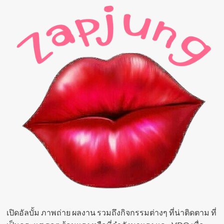
เปิดอัลบั้ม ภาพถ่าย ผลงาน รวมถึงกิจกรรมต่างๆ ที่น่าติดตาม ที่