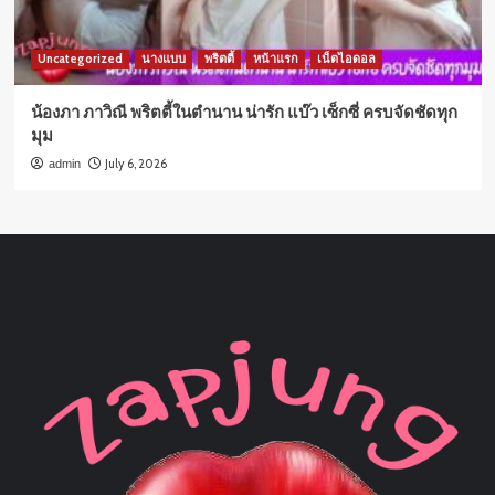
Uncategorized
นางแบบ
พริตตี้
หน้าแรก
เน็ตไอดอล
น้องภา ภาวิณี พริตตี้ในตำนาน น่ารัก แบ๊ว เซ็กซี่ ครบจัดชัดทุก
มุม
July 6, 2026
admin