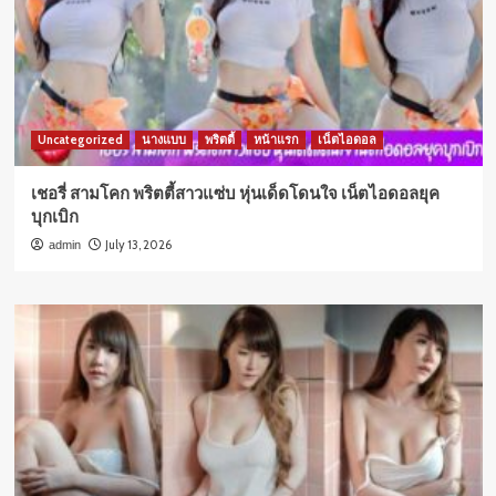
Uncategorized
นางแบบ
พริตตี้
หน้าแรก
เน็ตไอดอล
เชอรี่ สามโคก พริตตี้สาวแซ่บ หุ่นเด็ดโดนใจ เน็ตไอดอลยุค
บุกเบิก
July 13, 2026
admin