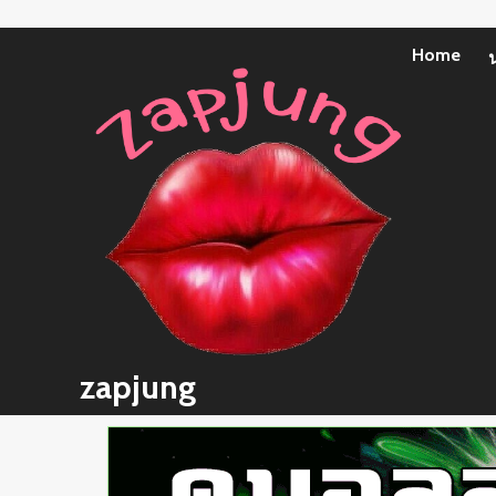
ufa191
โหราศาสตร์
Skip
Home
ไทย
to
content
zapjung