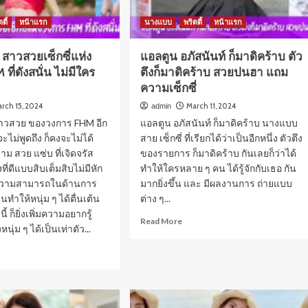
ต้าน
ย
ตี้
หน้าแรก
นางแบบ
พริตตี้
หน้าแรก
ด
 สาวสวยเซ็กซี่แห่ง
แอลตูน อภัสนันท์ ก็มาดิคร้าบ ตัว
บ
ที่ดังสนั่น ไม่มีใคร
ตึงก็มาดิคร้าบ สวยปนฮา แถม
ความเซ็กซี่
rch 15, 2024
March 11, 2024
admin
าวสวย ของวงการ FHM อีก
แอลตูน อภัสนันท์ ก็มาดิคร้าบ นางแบบ
จะไม่พูดถึง ก็คงจะไม่ได้
สาย เซ็กซี่ ที่เรียกได้ว่าเป็นอีกหนึ่ง ตัวตึง
ม สวย แซ่บ ที่เจิดจรัส
ของรายการ ก็มาดิคร้าบ กันเลยก็ว่าได้
ที่ดีแบบสิบเต็มสิบไม่มีหัก
ทำให้ใครหลาย ๆ คน ได้รู้จักกับเธอ กัน
ความสามารถในด้านการ
มากยิ่งขึ้น และ มีผลงานการ ถ่ายแบบ
จนทำให้หนุ่ม ๆ ได้ตื่นเต้น
ต่าง ๆ...
 ก็ยิ่งเพิ่มความอยากรู้
Read
Read More
ุ่ม ๆ ได้เป็นเท่าตัว...
more
about
ad
แอล
re
ตูน
out
อภัส
อน
นันท์
M