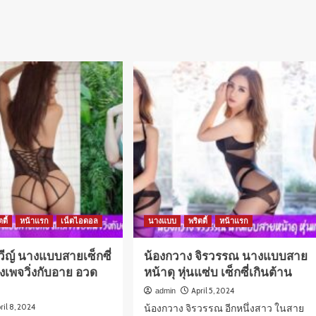
ตี้
หน้าแรก
เน็ตไอดอล
นางแบบ
พริตตี้
หน้าแรก
ีญ์ นางแบบสายเซ็กซี่
น้องกวาง จิรวรรณ นางแบบสาย
องเพจวิ่งกับอาย อวด
หน้าดุ หุ่นแซ่บ เซ็กซี่เกินต้าน
April 5, 2024
admin
ril 8, 2024
น้องกวาง จิรวรรณ อีกหนึ่งสาว ในสาย