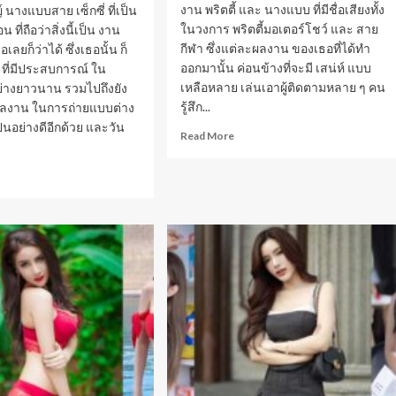
งาน พริตตี้ และ นางแบบ ที่มีชื่อเสียงทั้ง
 นางแบบสาย เซ็กซี่ ที่เป็น
ในวงการ พริตตี้มอเตอร์โชว์ และ สาย
 ที่ถือว่าสิ่งนี้เป็น งาน
กีฬา ซึ่งแต่ละผลงาน ของเธอที่ได้ทำ
เลยก็ว่าได้ ซึ่งเธอนั้น ก็
ออกมานั้น ค่อนข้างที่จะมี เสน่ห์ แบบ
ตี้ ที่มีประสบการณ์ ใน
เหลือหลาย เล่นเอาผู้ติดตามหลาย ๆ คน
ย่างยาวนาน รวมไปถึงยัง
รู้สึก...
ลงาน ในการถ่ายแบบต่าง
็นอย่างดีอีกด้วย และวัน
Read
Read More
more
about
ad
น้อง
re
กวาง
out
จิร
ย
วรรณ
ทป
นาง
แบบ
ง
สาย
บ
หน้า
ย
ดุ
ซี่
หุ่น
ี
แซ่บ
าของ
เซ็กซี่
จ
เกิน