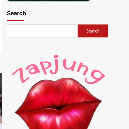
Search
Search