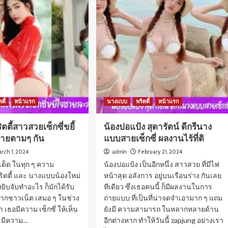
ก็
ว
มาดิ
ย
ค
ซี่
ร้าบ
ง
ตัว
การ
ตึง
M
ก็
มาดิ
ค
น
ร้าบ
ี
สวย
ร
ตี้
หน้าแรก
นางแบบ
พริตตี้
หน้าแรก
ปนฮา
้
แถม
ิตตี้สาวสวยเซ็กซี่ขยี้
น้องปอแป้ง สุดารัตน์ ดีกรีนาง
ความ
ายตามๆ กัน
แบบสายเซ็กซี่ ผลงานไร้ที่ติ
เซ็กซี่
rch 1, 2024
February 21, 2024
admin
เด็ด ในทุก ๆ ความ
น้องปอแป้ง เป็นอีกหนึ่ง สาวสวย ที่มีไฟ
ริตตี้ และ นางแบบน้องใหม่
หน้าสุด อลังการ อยู่บนเรือนร่าง กันเลย
หยิบจับทำอะไร ก็มักได้รับ
ทีเดียว ซึ่งเธอคนนี้ ก็มีผลงานในการ
กชาวเน็ต เสมอ ๆ ในช่วง
ถ่ายแบบ ที่เป็นที่น่าจดจำเอามาก ๆ แถม
า เธอมีความ เซ็กซี่ ให้เห็น
ยังมี ความสามารถ ในหลากหลายด้าน
 มีความ...
อีกต่างหาก ทำให้วันนี้ zapjung อย่างเรา