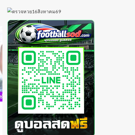
dooballstar com