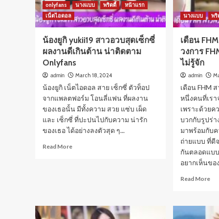
onlyfans
นางแบบ
พริตตี้
หน้าแรก
แก
กับ
เน็ตไอดอล
รนด์
นางแบบ
อา
พริต
ปราจีนบุรี
อว
หุ่น
น้องยูกิ yukii19 สาวอวบสุดเซ็กซี่
เดือน FHM
แซ่
ผลงานดีเกินต้าน น่าติดตาม
วงการ FHM 
Onlyfans
ไม่รู้จัก
March 18, 2024
Ma
admin
admin
น้องยูกิ เน็ตไอดอล สาย เซ็กซี่ ตัวท็อป
เดือน FHM ส
จากแพลตฟอร์ม โอนลี่แฟน ที่ผลงาน
หนึ่งคนที่เรา
ของเธอนั้น มีทั้งความ สวย แซ่บ เผ็ด
เพราะด้วยควา
และ เซ็กซี่ ที่ปะปนไปกับความ น่ารัก
บวกกับรูปร่าง
ของเธอ ได้อย่างลงตัวสุด ๆ...
มาพร้อมกับ
ถ่ายแบบ ที่ดี
Read
Read More
กันตลอดแบบนี้
more
อยากเห็นของหน
about
น้อง
Re
Read More
ยูกิ
mo
yukii19
ab
สาว
เดื
อวบ
FH