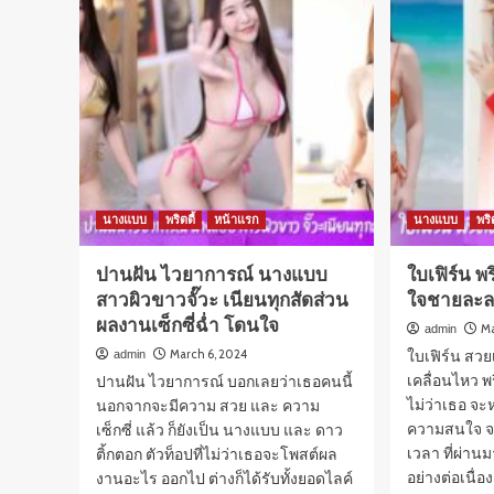
สุด
สา
เซ็กซี่
สว
ผล
เซ็ก
งาน
แห่
ดี
วง
เกิน
FH
ต้าน
ที่
น่า
ดัง
ติดตาม
สนั่
Onlyfans
ไม่ม
นางแบบ
พริตตี้
หน้าแรก
นางแบบ
ใค
พริต
ไม่รู
จัก
ปานฝัน ไวยาการณ์ นางแบบ
ใบเฟิร์น พร
สาวผิวขาวจั๊วะ เนียนทุกสัดส่วน
ใจชายละล
ผลงานเซ็กซี่ฉ่ำ โดนใจ
Ma
admin
March 6, 2024
ใบเฟิร์น สวย
admin
เคลื่อนไหว พ
ปานฝัน ไวยาการณ์ บอกเลยว่าเธอคนนี้
ไม่ว่าเธอ จะ
นอกจากจะมีความ สวย และ ความ
ความสนใจ จา
เซ็กซี่ แล้ว ก็ยังเป็น นางแบบ และ ดาว
เวลา ที่ผ่านม
ติ้กตอก ตัวท็อปที่ไม่ว่าเธอจะโพสต์ผล
อย่างต่อเนื่อง
งานอะไร ออกไป ต่างก็ได้รับทั้งยอดไลค์