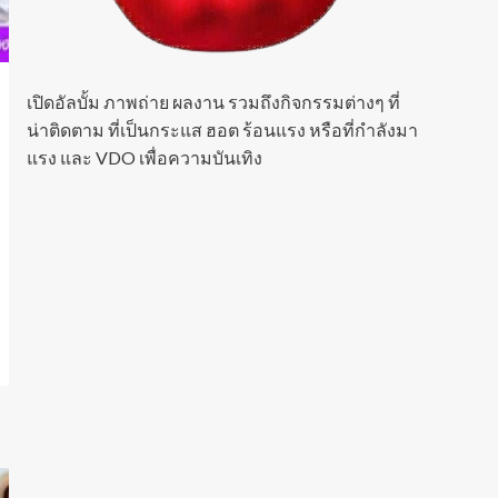
เปิดอัลบั้ม ภาพถ่าย ผลงาน รวมถึงกิจกรรมต่างๆ ที่
น่าติดตาม ที่เป็นกระแส ฮอต ร้อนแรง หรือที่กำลังมา
แรง และ VDO เพื่อความบันเทิง