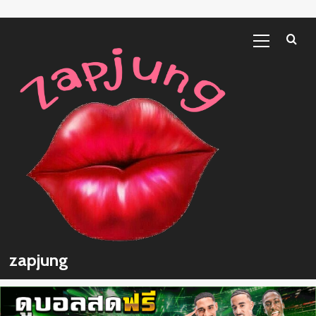
ufa191
โหราศาสตร์
Skip
Primary
ไทย
to
Menu
content
zapjung