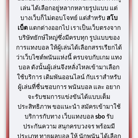
เล่น ได้เลือกอยู่หลากหลายรูปแบบ แต่
บางเว็บก็ไม่ตอบโจทย์ แต่สำหรับ
สโบ
เบ็ต
แตกต่างออกไป เราเป็นเว็บตรงจาก
บริษัทยักษ์ใหญ่ซึ่งมีครบทุก รูปแบบของ
การแทงบอล ให้ผู้เล่นได้เลือกสรรเรียกได้
ว่าเว็บไซต์พนันแห่งนี้ ครบจบกับเกม แทง
บอล ดังนั้นผู้เล่นจึงหลั่งไหลเข้ามาเลือก
ใช้บริการ เดิมพันออนไลน์ กับเราสำหรับ
ผู้เล่นที่ชื่นชอบการ พนันบอล และ อยาก
จะรับชมการแข่งขันได้แบบเต็ม
ประสิทธิภาพ ขอแนะนำ สมัครเข้ามาใช้
บริการกับทาง เว็บแทงบอล
sbo
รับ
ประกันความ สนุกครบวงจร พร้อมมี
ประเภท ทายผลบอล ให้ นักพนัน ได้เลือก