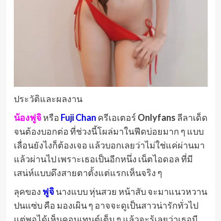
ประวัติและผลงาน
น้องฟูจิ
หรือ
Fuji Chan
ครีเอเตอร์
Onlyfans
ลีลาเด็ด
จนต้องบอกต่อ ที่ช่วงนี้โผล่มาในฟีดบ่อยมาก ๆ แบบ
เลื่อนยังไงก็ต้องเจอ แล้วบอกเลยว่าไม่ใช่แค่ผ่านมา
แล้วผ่านไป เพราะเธอเป็นอีกหนึ่ง เน็ตไอดอล ที่มี
เสน่ห์แบบดึงสายตาตั้งแต่แรกเห็นจริง ๆ
ลุคของ
ฟูจิ
นางแบบ หุ่นสวย หน้าสับ จะมาแนวหวาน
ปนแซ่บ คือ มองเผิน ๆ อาจจะดูเป็นสาวน่ารักทั่วไป
แต่พอได้เห็นคอนเทนต์เต็ม ๆ แล้วจะรู้เลยว่าเธอมี