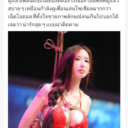
ดูแล้วเพลินแบบไม่ต้องคิดอะไรเยอะ เป็นฟีลที่ดูแล้ว
สบาย ๆ เหมือนกำลังดูเพื่อนเล่นโซเชียลมากกว่า
เน็ตไอดอล ที่ตั้งใจขายภาพลักษณ์จนเกินไป บอกได้
เลยว่า น่ารักสุด ๆ แบบน่าติดตาม