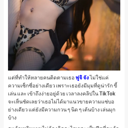
แต่ที่ทำให้หลายคนติดตามเธอ
ฟูจิ จัง
ไม่ใช่แค่
ความเซ็กซี่อย่างเดียว เพราะเธอยังมีมุมที่ดูน่ารัก ขี้
เล่น และ เข้าถึงง่ายอยู่ด้วย เวลาลงคลิปใน
TikTok
จะเห็นชัดเลยว่าเธอไม่ได้มาแนวขายความแซ่บอ
ย่างเดียว แต่ยังมีความกวน ๆ นิด ๆ เต้นบ้าง เล่นมุก
บ้าง