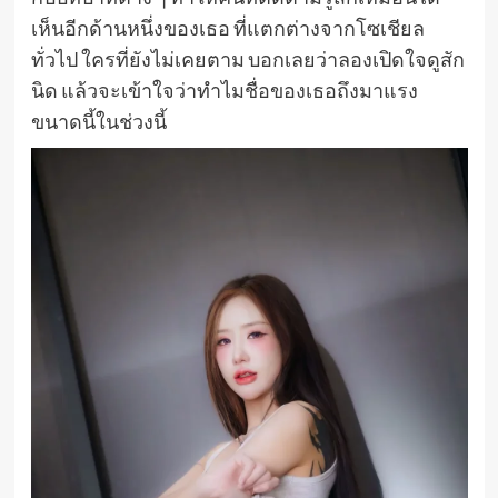
เห็นอีกด้านหนึ่งของเธอ ที่แตกต่างจากโซเชียล
ทั่วไป ใครที่ยังไม่เคยตาม บอกเลยว่าลองเปิดใจดูสัก
นิด แล้วจะเข้าใจว่าทำไมชื่อของเธอถึงมาแรง
ขนาดนี้ในช่วงนี้