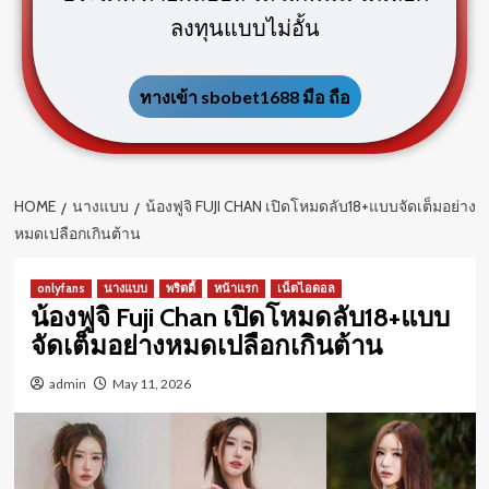
ลงทุนแบบไม่อั้น
ทางเข้า sbobet1688 มือ ถือ
HOME
นางแบบ
น้องฟูจิ FUJI CHAN เปิดโหมดลับ18+แบบจัดเต็มอย่าง
หมดเปลือกเกินต้าน
d
onlyfans
นางแบบ
พริตตี้
หน้าแรก
เน็ตไอดอล
น้องฟูจิ Fuji Chan เปิดโหมดลับ18+แบบ
จัดเต็มอย่างหมดเปลือกเกินต้าน
admin
May 11, 2026