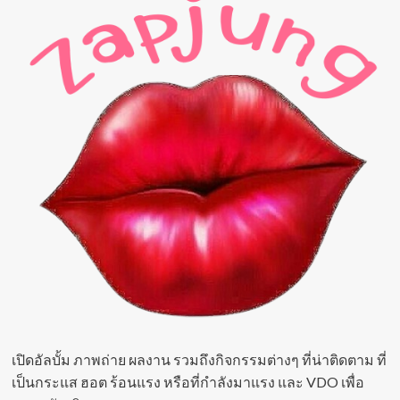
เปิดอัลบั้ม ภาพถ่าย ผลงาน รวมถึงกิจกรรมต่างๆ ที่น่าติดตาม ที่
เป็นกระแส ฮอต ร้อนแรง หรือที่กำลังมาแรง และ VDO เพื่อ