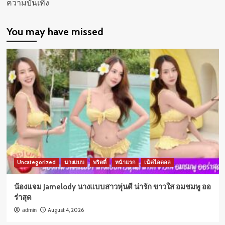
ความบันเทิง
You may have missed
Uncategorized
นางแบบ
พริตตี้
หน้าแรก
เน็ตไอดอล
น้องแจม Jamelody นางแบบสาวหุ่นดี น่ารัก ขาวใส อมชมพู ออ
ร่าสุด
August 4, 2026
admin