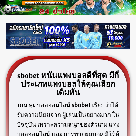
sbobet พนันแทงบอลดีที่สุด มีกี่
ประเภทแทงบอลให้คุณเลือก
เดิมพัน
เกม ฟุตบอลออนไลน์
sbobet
เรียกว่าได้
รับความนิยมจาก ผู้เล่นเป็นอย่างมาก ใน
ปัจจุบัน เพราะความสนุกของตัวเกม แทง
บอลออนไลน์ และ การทายผลบอล มีให้ผู้