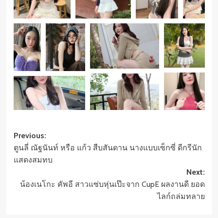
Post
Previous:
ตูนลี่ ณัฐนันท์ หรือ แก้ว สืบสันดาน นางแบบเซ็กซี่ ดีกรีนัก
navigation
แสดงสมทบ
Next:
น้องเนโกะ คัพอี สาวแซ่บหุ่นเป๊ะจาก CupE ผลงานดี ยอด
ไลก์ถล่มทลาย