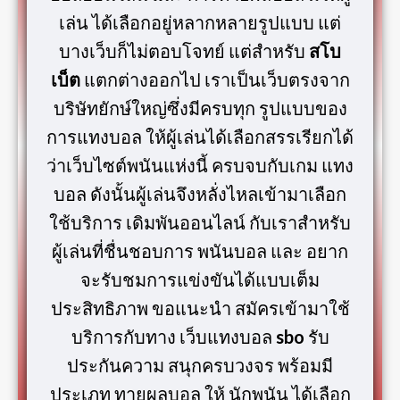
เล่น ได้เลือกอยู่หลากหลายรูปแบบ แต่
บางเว็บก็ไม่ตอบโจทย์ แต่สำหรับ
สโบ
เบ็ต
แตกต่างออกไป เราเป็นเว็บตรงจาก
บริษัทยักษ์ใหญ่ซึ่งมีครบทุก รูปแบบของ
การแทงบอล ให้ผู้เล่นได้เลือกสรรเรียกได้
ว่าเว็บไซต์พนันแห่งนี้ ครบจบกับเกม แทง
บอล ดังนั้นผู้เล่นจึงหลั่งไหลเข้ามาเลือก
ใช้บริการ เดิมพันออนไลน์ กับเราสำหรับ
ผู้เล่นที่ชื่นชอบการ พนันบอล และ อยาก
จะรับชมการแข่งขันได้แบบเต็ม
ประสิทธิภาพ ขอแนะนำ สมัครเข้ามาใช้
บริการกับทาง เว็บแทงบอล
sbo
รับ
ประกันความ สนุกครบวงจร พร้อมมี
ประเภท ทายผลบอล ให้ นักพนัน ได้เลือก