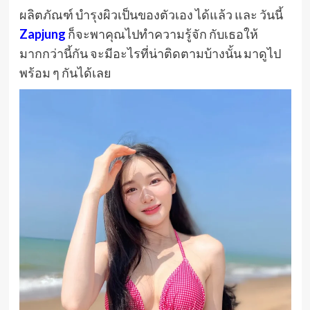
ผลิตภัณฑ์ บำรุงผิวเป็นของตัวเอง ได้แล้ว และ วันนี้
Zapjung
ก็จะพาคุณไปทำความรู้จัก กับเธอให้
มากกว่านี้กัน จะมีอะไรที่น่าติดตามบ้างนั้น มาดูไป
พร้อม ๆ กันได้เลย