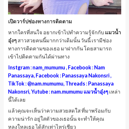
เปิดวาร์ปช่องทางการติดตาม
หากใครที่สนใจ อยากเข้าไปทำความรู้จักกับ
แมวน้ำ
อุ๋งๆ
สาวสวยคนนี้มากกว่าเดิมนั้น วันนี้ เรามีช่อง
ทางการติดตามของเธอ มาฝากกัน โดยสามารถ
เข้าไปติดตามกันได้ผ่านทาง
Instgram : nam_mumumu , Facebook : Nam
Panassaya, Facebook : Panassaya Nakonsri ,
TikTok : @nam.mumumu, Threads : Panassaya
Nakonsri, Yutube : nam.mumumu แมวน้ำอุ๋งๆ
เหล่า
นี้ได้เลย
แล้วคุณจะเห็นว่าความสวยสดใส ที่มาพร้อมกับ
ความน่ารัก อยู่ใสตัวของเธอนั้น จะทำให้คุณ
หลงใหลเธอ ได้สักเท่าไหร่เชียว