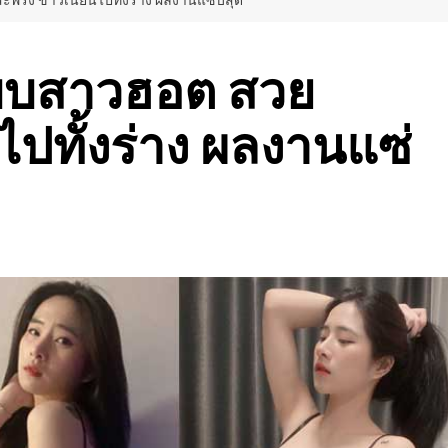
ะพรั่ง ขาวเนียนไปทั้งร่าง ผลงานแซ่บสุด
งแบบสาวฮอต สวย
ไปทั้งร่าง ผลงานแซ่