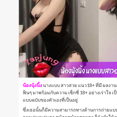
น้องนุ้งนิ้ง
นางแบบ สาวสวย แนว18+ ที่มี ผลงานเ
ฟินๆ มาพร้อมกับความ เซ็กซี่ 18+ อย่างเร่าใจ เ
แบบฉบับของตัวเองที่เป็นอยู่
ซึ่งเธอนั้นก็มีความสามารถทางด้านการถ่ายแบบ 