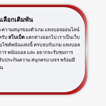
เลือกเดิมพัน
เพราะความสนุกของตัวเกม แทงบอลออนไลน์
หรับ
สโบเบ็ต
แตกต่างออกไป เราเป็นเว็บ
ว็บไซต์พนันแห่งนี้ ครบจบกับเกม แทงบอล
่นชอบการ พนันบอล และ อยากจะรับชมการ
รับประกันความ สนุกครบวงจร พร้อมมี
้น