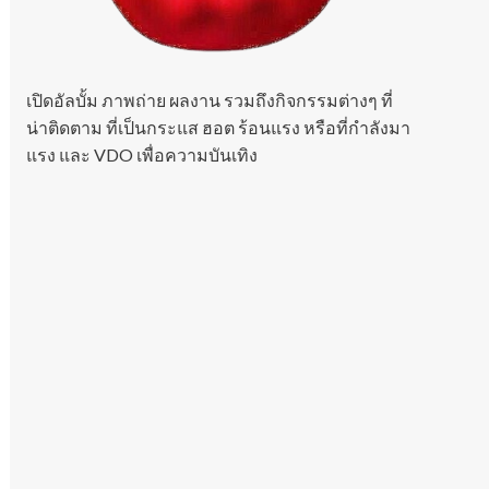
เปิดอัลบั้ม ภาพถ่าย ผลงาน รวมถึงกิจกรรมต่างๆ ที่
น่าติดตาม ที่เป็นกระแส ฮอต ร้อนแรง หรือที่กำลังมา
แรง และ VDO เพื่อความบันเทิง