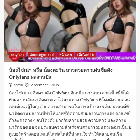
นาง
แบบ
ลูก
ครึ่ง
ขาว
อวบ
ผล
งาน
เด็ด
onlyfans
จัด
Uncategorized
หน้าแรก
เน็ตไอดอล
สุด
ทุก
น้องไข่เน่า หรือ น้องตะวัน สาวสวยดาวเด่นชื่อดัง
โพสต์
Onlyfans ผลงานปัง
September 1, 2025
admin
น้องไข่เน่า อดีตดาวดัง Onlyfans อีกหนึ่ง นางแบบ สายเซ็กซี่ ที่ได้
ทำผลงานอันน่าติดตามเอาไว้ผ่านทาง Onlyfans ที่โด่งดังจากคอน
เทนต์แนวผู้ใหญ่ ด้วยความสามารถในการสร้างสรรค์คอนเทนต์ที่
น่าติดตาม ผลงานที่ทำให้แอฟซีติดตามกับผลงานการแต่ง คอสเพย์
ตัวละครต่าง ๆ จนโด่งดัง บวกกับความสวย ความสาว และความ
น่ารักของเธอ จนประสบความสำเร็จจนสามารถผันตัวเองมาเป็น ยู
ทูเบอร์สร้างคอนเทนต์ไลฟสไตล์ที่น่าสนใจ ทำให้หลายคนเริ่ม