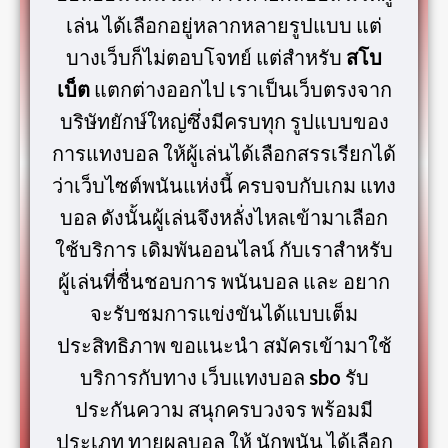
เล่น ได้เลือกอยู่หลากหลายรูปแบบ แต่
บางเว็บก็ไม่ตอบโจทย์ แต่สำหรับ
สโบ
เบ็ต
แตกต่างออกไป เราเป็นเว็บตรงจาก
บริษัทยักษ์ใหญ่ซึ่งมีครบทุก รูปแบบของ
การแทงบอล ให้ผู้เล่นได้เลือกสรรเรียกได้
ว่าเว็บไซต์พนันแห่งนี้ ครบจบกับเกม แทง
บอล ดังนั้นผู้เล่นจึงหลั่งไหลเข้ามาเลือก
ใช้บริการ เดิมพันออนไลน์ กับเราสำหรับ
ผู้เล่นที่ชื่นชอบการ พนันบอล และ อยาก
จะรับชมการแข่งขันได้แบบเต็ม
ประสิทธิภาพ ขอแนะนำ สมัครเข้ามาใช้
บริการกับทาง เว็บแทงบอล
sbo
รับ
ประกันความ สนุกครบวงจร พร้อมมี
ประเภท ทายผลบอล ให้ นักพนัน ได้เลือก