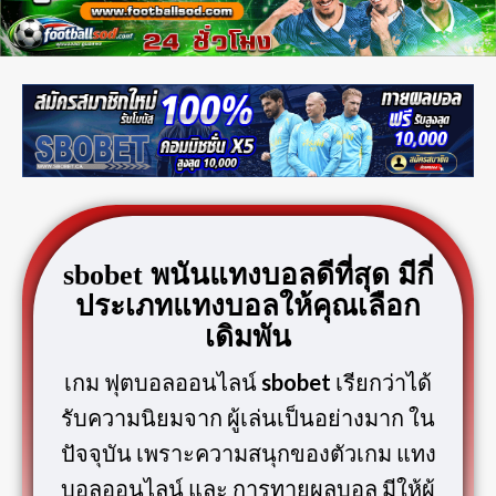
sbobet พนันแทงบอลดีที่สุด มีกี่
ประเภทแทงบอลให้คุณเลือก
เดิมพัน
เกม ฟุตบอลออนไลน์
sbobet
เรียกว่าได้
รับความนิยมจาก ผู้เล่นเป็นอย่างมาก ใน
ปัจจุบัน เพราะความสนุกของตัวเกม แทง
บอลออนไลน์ และ การทายผลบอล มีให้ผู้