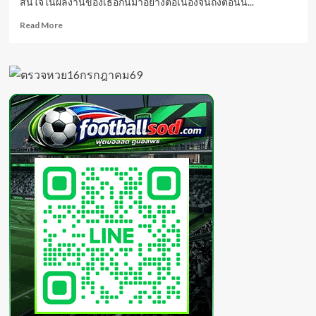
สนใจในผลงานของเธอกันมาอย่างต่อเนื่องจนถึงตอนนี้...
Read
Read More
more
about
น้อง
ไข่
เน่า
หรือ
น้อง
ตะวัน
สาว
สวย
ดาว
เด่น
ชื่อ
ดัง
Onlyfans
ผล
งาน
ปัง