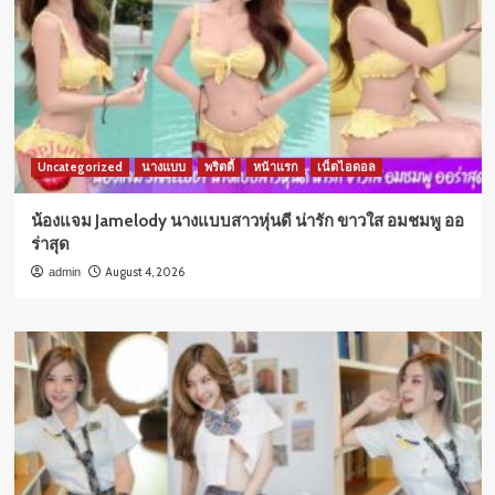
Uncategorized
นางแบบ
พริตตี้
หน้าแรก
เน็ตไอดอล
น้องแจม Jamelody นางแบบสาวหุ่นดี น่ารัก ขาวใส อมชมพู ออ
ร่าสุด
August 4, 2026
admin