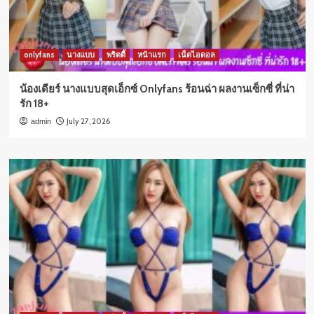
onlyfans
นางแบบ
พริตตี้
หน้าแรก
เน็ตไอดอล
น้องเดียร์ นางแบบสุดเอ็กซ์ Onlyfans ร้อนฉ่า ผลงานเซ็กซี่ ที่น่า
รัก 18+
July 27, 2026
admin