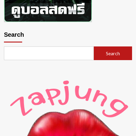
Search
Search