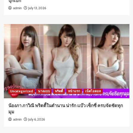
บุกเบิก
July 13, 2026
admin
Uncategorized
นางแบบ
พริตตี้
หน้าแรก
เน็ตไอดอล
น้องภา ภาวิณี พริตตี้ในตำนาน น่ารัก แบ๊ว เซ็กซี่ ครบจัดชัดทุก
มุม
July 6, 2026
admin