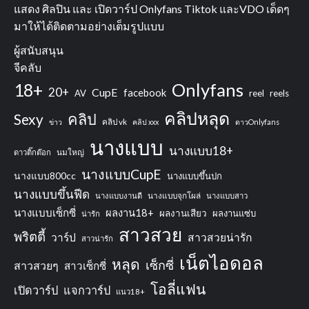
แสดง ศิลปิน และ เปิดวาร์ป Onlyfans Tiktok และVDO เด็ดๆ
มาให้ได้ติดตามอย่างเต็มรูปแบบ
ผู้สนับสนุน
จีคลับ
Onlyfans
18+
20+
CupE
facebook
AV
reel
reels
คลิปหลุด
Sexy
คลิป
คลิป vk
ข่าว
คลิป xxx
ดาวOnlyfans
นางแบบ
นางแบบ18+
นมใหญ่
ดาวติ๊กต๊อก
นางแบบCupE
นางแบบ800cc
นางแบบขึ้นปก
นางแบบขึ้นฟีด
นางแบบจุกโผล่
นางแบบงานดี
นางแบบสาว
นางแบบเซ็กซี่
ผลงาน18+
ผลงานเสียว
ผลงานแซ่บ
น่ารัก
สาวสวย
พริตตี้
วาร์ป
สาวสวยน่ารัก
สาวน่ารัก
เน็ตไอดอล
หลุด
เซ็กซี่
สาวสวยๆ
สาวเซ็กซี่
โอลี่แฟน
เปิดวาร์ป
แจกวาร์ป
แนว18+