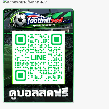
หงส์
มี่
เน็ต
ไอ
ดอล
สาว
สวย
ที่
เธอ
นั้น
ก็
เป็น
ถึง
ดาว
TikTok