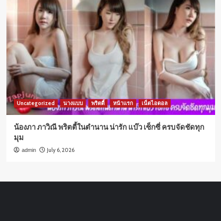
Uncategorized
นางแบบ
พริตตี้
หน้าแรก
เน็ตไอดอล
น้องภา ภาวิณี พริตตี้ในตำนาน น่ารัก แบ๊ว เซ็กซี่ ครบจัดชัดทุก
มุม
July 6, 2026
admin