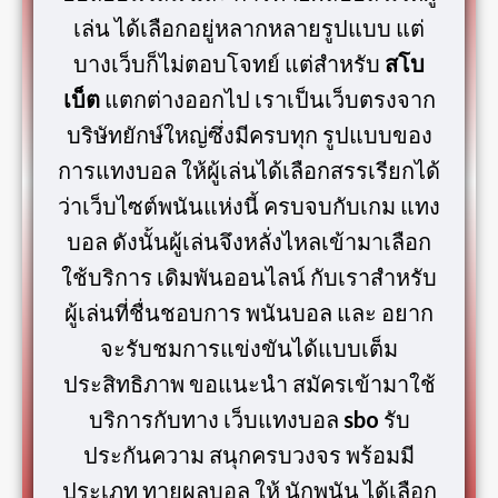
เล่น ได้เลือกอยู่หลากหลายรูปแบบ แต่
บางเว็บก็ไม่ตอบโจทย์ แต่สำหรับ
สโบ
เบ็ต
แตกต่างออกไป เราเป็นเว็บตรงจาก
บริษัทยักษ์ใหญ่ซึ่งมีครบทุก รูปแบบของ
การแทงบอล ให้ผู้เล่นได้เลือกสรรเรียกได้
ว่าเว็บไซต์พนันแห่งนี้ ครบจบกับเกม แทง
บอล ดังนั้นผู้เล่นจึงหลั่งไหลเข้ามาเลือก
ใช้บริการ เดิมพันออนไลน์ กับเราสำหรับ
ผู้เล่นที่ชื่นชอบการ พนันบอล และ อยาก
จะรับชมการแข่งขันได้แบบเต็ม
ประสิทธิภาพ ขอแนะนำ สมัครเข้ามาใช้
บริการกับทาง เว็บแทงบอล
sbo
รับ
ประกันความ สนุกครบวงจร พร้อมมี
ประเภท ทายผลบอล ให้ นักพนัน ได้เลือก