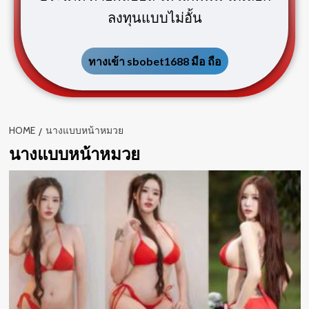
ลงทุนแบบไม่อั้น
ทางเข้า sbobet1688 มือ ถือ
HOME
นางแบบหน้าหมวย
นางแบบหน้าหมวย
d