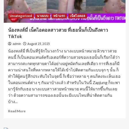
ดี
น่า
Uncategorized
รัก
นางแบบ
หน้าแรก
เน็ตไอดอล
สุด
น้องหงส์มี่ เน็ตไอดอลสาวสวย ที่เธอนั้นก็เป็นถึงดาว
TikTok
August 25, 2025
admin
น้องหงส์มี่ ที่เป็นที่รู้จักในวงกว้าง นางแบบหน้าหมวย ผิวขาวสวย
คนนี้ ก็เป็นคอนเทนต์ครีเอเตอร์ที่ความสวยของเธอนั้นก็เรียกได้ว่า
สามารถสะกดทุกสายตาได้อย่างอยู่หมัดกันเลยทีเดียว การที่เธอก็มี
ความน่าสนใจที่หลากหลายให้ได้เข้าไปติดตามกันแบบจุก ๆ นั้น ก็
ทำให้ผู้คนรู้สึกประทับใจในจุดนี้ ก็เชื่อว่าหลาย ๆ คนก็คงจะเห็นเธอ
ในคอนเทนต์ต่าง ๆ กันมาบ้างแล้ว สำหรับในวันนี้ Zapjung ก็จะพา
มารู้จักกับเธอ นางแบบสาวสวยหน้าหมวย คนนี้ให้มากขึ้นกันเลย
ว่า ด้วยความสามารถของเธอนั้นจะมีแบบไหนที่น่าติดตามกัน
บ้าง...
Read
Read More
more
about
น้อง