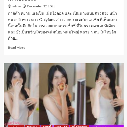
December 22, 2025
admin
กาติต้า หยาน เธอเป็น เน็ตไอดอล และ เป็นนางแบบสาวสวย หน้า
หมวย ผิวขาว ดาว Onlyfans สาวจากประเทศมาเลเซีย ที่เห็นแบบ
นี้เธอนั้นมีสกิลในการถ่ายแบบแนวเซ็กซี่ ที่ไม่ธรรมดาเลยทีเดียว
และ ยังเป็นขวัญใจของหนุ่มน้อย หนุ่มใหญ่ หลาย ๆ คน ในไทยอีก
ด้วย...
Read
Read More
more
about
กา
ติ
ต้า
หยาน
เน็ต
ไอ
ดอล
ตัว
ท็อป
นาง
แบบ
สุด