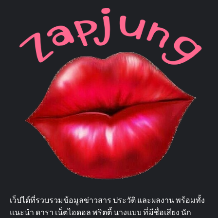
เว็ปไต์ที่รวบรวมข้อมูลข่าวสาร ประวัติ และผลงาน พร้อมทั้ง
แนะนำ ดารา เน็ตไอดอล พริตตี้ นางแบบ ที่มีชื่อเสียง นัก