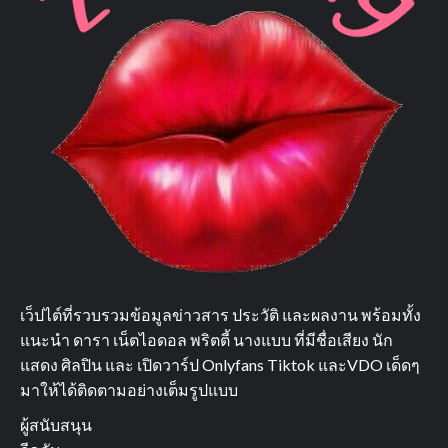
เว็ปไต์ที่รวบรวมข้อมูลข่าวสาร ประวัติ และผลงาน พร้อมทั้ง
แนะนำ ดารา เน็ตไอดอล พริตตี้ นางแบบ ที่มีชื่อเสียง นัก
แสดง ศิลปิน และ เปิดวาร์ป Onlyfans Tiktok และVDO เด็ดๆ
มาให้ได้ติดตามอย่างเต็มรูปแบบ
ผู้สนับสนุน