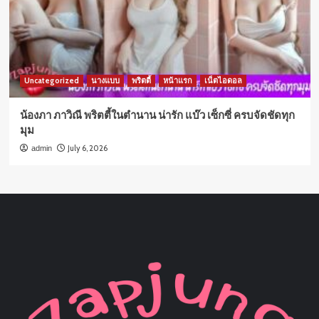
Uncategorized
นางแบบ
พริตตี้
หน้าแรก
เน็ตไอดอล
น้องภา ภาวิณี พริตตี้ในตำนาน น่ารัก แบ๊ว เซ็กซี่ ครบจัดชัดทุก
มุม
July 6, 2026
admin