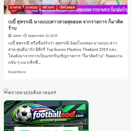
นางงาม
นางแบบ
หน้าแรก
เน็ตไอดอล
เบบี๋ สุพรรณี นางแบบสาวสวยสุดฮอต จากรายการ ก็มาดิค
ร้าบ
September 22, 2025
admin
เบบี๋ สุพรรณี หรือชื่อจริงว่า สุพรรณี น้อยโนนทอง นางแบบ สาว
สวย หุ่นดีน่ารัก มีดีกรี Top Bunny Playboy Thailand 2019 และ
โด่งดังมาจากการเป็นแขกรับเชิญรายการ "ก็มาดิคร้าบ" กับผลงาน
แซ่บ ๆ แนวเซ็กซี่...
Read
Read More
more
about
เบบี๋
สุ
พรรณี
นาง
แบบ
สาว
สวย
สุด