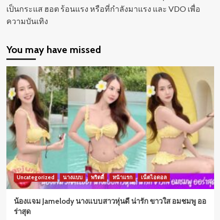
เป็นกระแส ฮอต ร้อนแรง หรือที่กำลังมาแรง และ VDO เพื่อ
ความบันเทิง
You may have missed
Uncategorized
นางแบบ
พริตตี้
หน้าแรก
เน็ตไอดอล
น้องแจม Jamelody นางแบบสาวหุ่นดี น่ารัก ขาวใส อมชมพู ออ
ร่าสุด