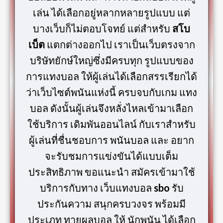
เล่น ได้เลือกอยู่หลากหลายรูปแบบ แต่
บางเว็บก็ไม่ตอบโจทย์ แต่สำหรับ
สโบ
เบ็ต
แตกต่างออกไป เราเป็นเว็บตรงจาก
บริษัทยักษ์ใหญ่ซึ่งมีครบทุก รูปแบบของ
การแทงบอล ให้ผู้เล่นได้เลือกสรรเรียกได้
ว่าเว็บไซต์พนันแห่งนี้ ครบจบกับเกม แทง
บอล ดังนั้นผู้เล่นจึงหลั่งไหลเข้ามาเลือก
ใช้บริการ เดิมพันออนไลน์ กับเราสำหรับ
ผู้เล่นที่ชื่นชอบการ พนันบอล และ อยาก
จะรับชมการแข่งขันได้แบบเต็ม
ประสิทธิภาพ ขอแนะนำ สมัครเข้ามาใช้
บริการกับทาง เว็บแทงบอล
sbo
รับ
ประกันความ สนุกครบวงจร พร้อมมี
ประเภท ทายผลบอล ให้ นักพนัน ได้เลือก