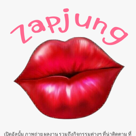
เปิดอัลบั้ม ภาพถ่าย ผลงาน รวมถึงกิจกรรมต่างๆ ที่น่าติดตาม ที่