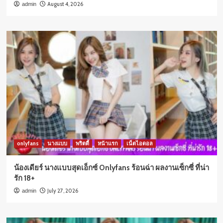
August 4, 2026
admin
onlyfans
นางแบบ
พริตตี้
หน้าแรก
เน็ตไอดอล
น้องเดียร์ นางแบบสุดเอ็กซ์ Onlyfans ร้อนฉ่า ผลงานเซ็กซี่ ที่น่า
รัก 18+
July 27, 2026
admin