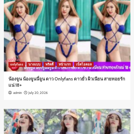
onlyfans
นางแบบ
พริตตี้
หน้าแรก
เน็ตไอดอล
น้องจูน น้องจูนนี่จูน ดาว Onlyfans ดาวยั่ว ผิวเนียน สายทอยรัก
แน่ 18+
July 20, 2026
admin