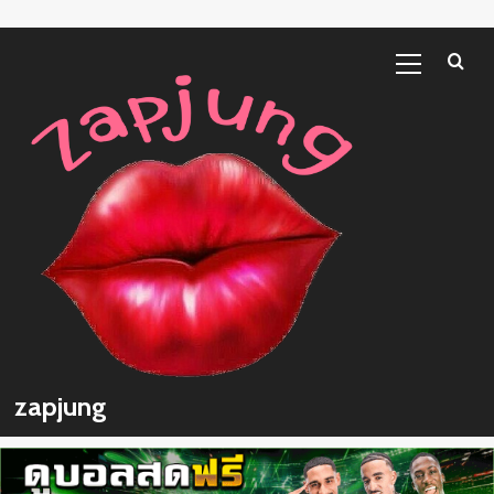
ufa191
โหราศาสตร์
Skip
Primary
ไทย
to
Menu
content
zapjung