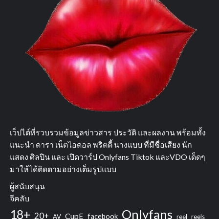
เว็ปไต์ที่รวบรวมข้อมูลข่าวสาร ประวัติ และผลงาน พร้อมทั้ง
แนะนำ ดารา เน็ตไอดอล พริตตี้ นางแบบ ที่มีชื่อเสียง นัก
แสดง ศิลปิน และ เปิดวาร์ป Onlyfans Tiktok และVDO เด็ดๆ
มาให้ได้ติดตามอย่างเต็มรูปแบบ
ผู้สนับสนุน
จีคลับ
Onlyfans
18+
20+
CupE
facebook
AV
reel
reels