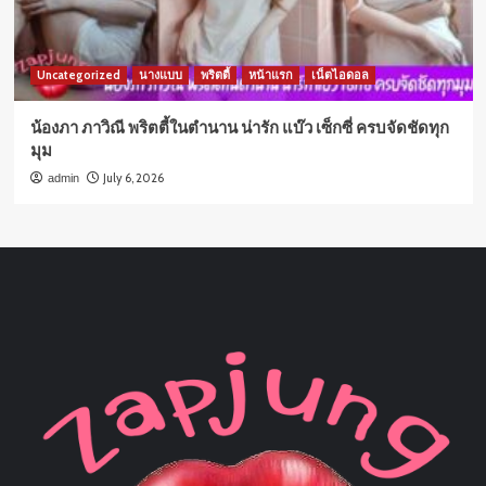
Uncategorized
นางแบบ
พริตตี้
หน้าแรก
เน็ตไอดอล
น้องภา ภาวิณี พริตตี้ในตำนาน น่ารัก แบ๊ว เซ็กซี่ ครบจัดชัดทุก
มุม
July 6, 2026
admin