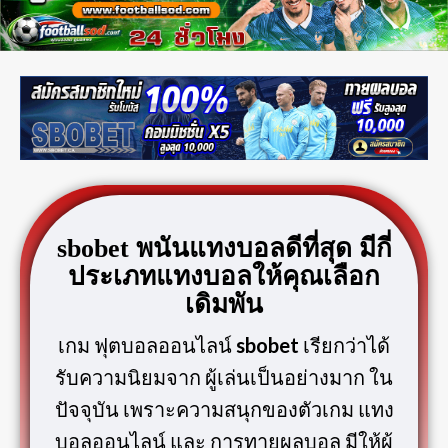
sbobet พนันแทงบอลดีที่สุด มีกี่
ประเภทแทงบอลให้คุณเลือก
เดิมพัน
เกม ฟุตบอลออนไลน์
sbobet
เรียกว่าได้
รับความนิยมจาก ผู้เล่นเป็นอย่างมาก ใน
ปัจจุบัน เพราะความสนุกของตัวเกม แทง
บอลออนไลน์ และ การทายผลบอล มีให้ผู้