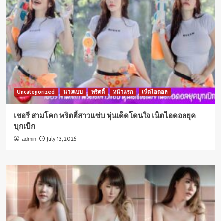
Uncategorized
นางแบบ
พริตตี้
หน้าแรก
เน็ตไอดอล
เชอรี่ สามโคก พริตตี้สาวแซ่บ หุ่นเด็ดโดนใจ เน็ตไอดอลยุค
บุกเบิก
July 13, 2026
admin