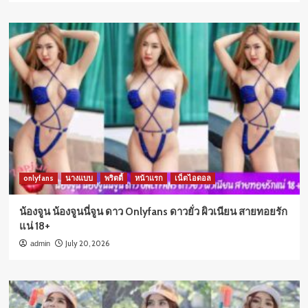
onlyfans
นางแบบ
พริตตี้
หน้าแรก
เน็ตไอดอล
น้องจูน น้องจูนนี่จูน ดาว Onlyfans ดาวยั่ว ผิวเนียน สายทอยรัก
แน่ 18+
July 20, 2026
admin