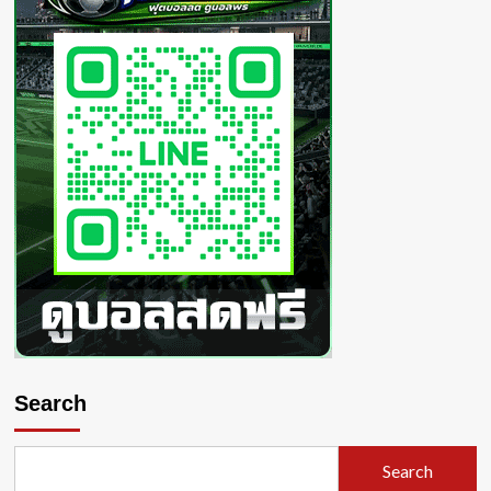
ดอล
แซ่บ
Onlyfans
สุด
เด็ด
ผล
งาน
ให้
ตาม
เพียบ
Search
Search