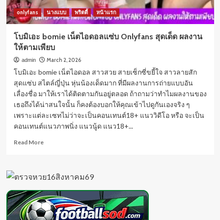
onlyfans
นางแบบ
พริตตี้
หน้าแรก
โบมิเอะ bomie เน็ตไอดอลแซ่บ Onlyfans สุดเด็ด ผลงาน
ให้ตามเพียบ
March 2, 2026
admin
โบมิเอะ bomie เน็ตไอดอล สาวสวย สายเซ็กซี่ขยี้ใจ สาวลายสัก
สุดแซ่บ สไตล์ญี่ปุ่น หุ่นน้องเด็ดมาก ที่มีผลงานการถ่ายแบบอัน
เลื่องชื่อ มาให้เราได้ติดตามกันอยู่ตลอด ถ้าถามว่าทำไมผลงานของ
เธอถึงได้น่าสนใจนั้น ก็คงต้องบอกให้คุณเข้าไปดูกันเองจริง ๆ
เพราะแต่ละเซทไม่ว่าจะเป็นคอนเทนต์18+ แนววิดีโอ หรือ จะเป็น
คอนเทนต์แนวภาพนิ่ง แนวนู้ด แนว18+...
Read
Read More
more
about
โบ
มิ
เอะ
bomie
เน็ต
ไอ