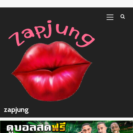
ufa191
โหราศาสตร์
Skip
Primary
ไทย
to
Menu
content
zapjung