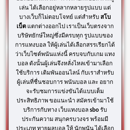
เล่น ได้เลือกอยู่หลากหลายรูปแบบ แต่
บางเว็บก็ไม่ตอบโจทย์ แต่สำหรับ
สโบ
เบ็ต
แตกต่างออกไป เราเป็นเว็บตรงจาก
บริษัทยักษ์ใหญ่ซึ่งมีครบทุก รูปแบบของ
การแทงบอล ให้ผู้เล่นได้เลือกสรรเรียกได้
ว่าเว็บไซต์พนันแห่งนี้ ครบจบกับเกม แทง
บอล ดังนั้นผู้เล่นจึงหลั่งไหลเข้ามาเลือก
ใช้บริการ เดิมพันออนไลน์ กับเราสำหรับ
ผู้เล่นที่ชื่นชอบการ พนันบอล และ อยาก
จะรับชมการแข่งขันได้แบบเต็ม
ประสิทธิภาพ ขอแนะนำ สมัครเข้ามาใช้
บริการกับทาง เว็บแทงบอล
sbo
รับ
ประกันความ สนุกครบวงจร พร้อมมี
ประเภท ทายผลบอล ให้ นักพนัน ได้เลือก