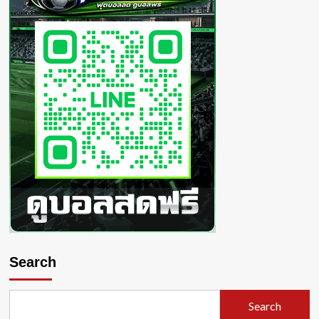
สุด
เซ็กซี่
และ
ดี
เจ
สาย
โชว์
ลีลา
เร่าร้อน
ยั่ว
สุด
ๆ
18+
Search
Search