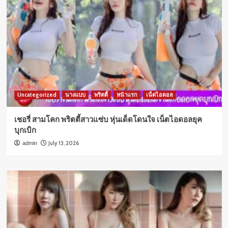
Uncategorized
นางแบบ
พริตตี้
หน้าแรก
เน็ตไอดอล
เชอรี่ สามโคก พริตตี้สาวแซ่บ หุ่นเด็ดโดนใจ เน็ตไอดอลยุค
บุกเบิก
July 13, 2026
admin