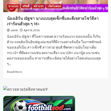
นางแบบ
พริตตี้
หน้าแรก
เน็ตไอดอล
น้องเอิร์น ณัฐชา นางแบบสุดเซ็กซี่และดีเจสายโชว์ลีลา
เร่าร้อนยั่วสุด ๆ 18+
April 16, 2026
admin
น้องเอิร์น ณัฐชา ที่ในความฮอต ความร้อนแรง ของเธอนั้น ก็เกิน
ต้าน แถมยังเป็นอินฟลูเอนเซอร์ที่มีงานอย่างล้นมือ ในภาพลักษณ์
ของเธอก็เป็น สาวเซ็กซี่ สาวสวย หุ่นดี ที่พกความมั่นใจมาเต็ม
กระเป๋า ที่มีผลงานแซ่บ ผลงานเสียว แนว18+ แนวนู้ด แนวแซ่บ
ผลงานของเธอนั้น สามารถที่จะเฉิดฉายได้อย่างโดดเด่นแบบสุด
ๆ...
Read
Read More
more
about
น้อง
เอิร์น
ณัฐ
ชา
นาง
แบบ