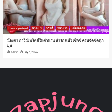
Uncategorized
นางแบบ
พริตตี้
หน้าแรก
เน็ตไอดอล
น้องภา ภาวิณี พริตตี้ในตำนาน น่ารัก แบ๊ว เซ็กซี่ ครบจัดชัดทุก
มุม
July 6, 2026
admin