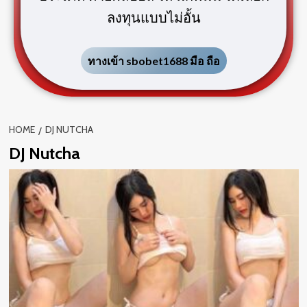
ลงทุนแบบไม่อั้น
ทางเข้า sbobet1688 มือ ถือ
HOME
DJ NUTCHA
DJ Nutcha
d