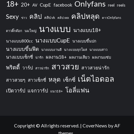
Onlyfans
18+
20+
CupE
facebook
AV
reel
reels
คลิปหลุด
Sexy
คลิป
คลิป vk
ข่าว
คลิป xxx
ดาวOnlyfans
นางแบบ
นางแบบ18+
นมใหญ่
ดาวติ๊กต๊อก
นางแบบCupE
นางแบบ800cc
นางแบบขึ้นปก
นางแบบขึ้นฟีด
นางแบบจุกโผล่
นางแบบงานดี
นางแบบสาว
นางแบบเซ็กซี่
ผลงาน18+
ผลงานเสียว
ผลงานแซ่บ
น่ารัก
สาวสวย
พริตตี้
วาร์ป
สาวสวยน่ารัก
สาวน่ารัก
เน็ตไอดอล
หลุด
เซ็กซี่
สาวสวยๆ
สาวเซ็กซี่
โอลี่แฟน
เปิดวาร์ป
แจกวาร์ป
แนว18+
Copyright © All rights reserved.
|
CoverNews
by AF
themes.