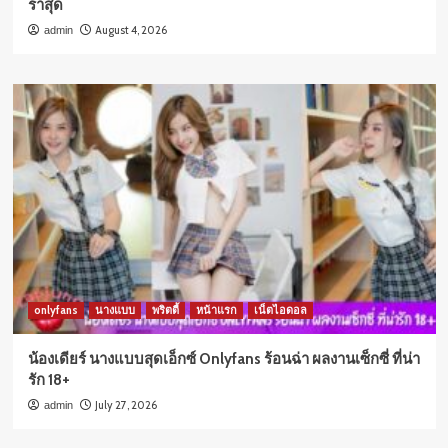
ร่าสุด
August 4, 2026
admin
onlyfans
นางแบบ
พริตตี้
หน้าแรก
เน็ตไอดอล
น้องเดียร์ นางแบบสุดเอ็กซ์ Onlyfans ร้อนฉ่า ผลงานเซ็กซี่ ที่น่า
รัก 18+
July 27, 2026
admin