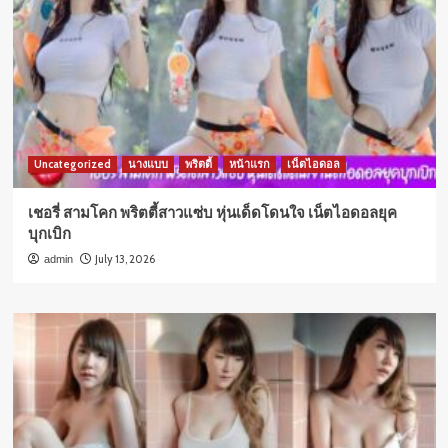
Uncategorized
นางแบบ
พริตตี้
หน้าแรก
เน็ตไอดอล
เชอรี่ สามโคก พริตตี้สาวแซ่บ หุ่นเด็ดโดนใจ เน็ตไอดอลยุค
บุกเบิก
July 13, 2026
admin