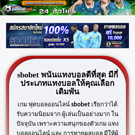
sbobet พนันแทงบอลดีที่สุด มีกี่
ประเภทแทงบอลให้คุณเลือก
เดิมพัน
เกม ฟุตบอลออนไลน์
sbobet
เรียกว่าได้
รับความนิยมจาก ผู้เล่นเป็นอย่างมาก ใน
ปัจจุบัน เพราะความสนุกของตัวเกม แทง
บอลออนไลน์ และ การทายผลบอล มีให้ผู้