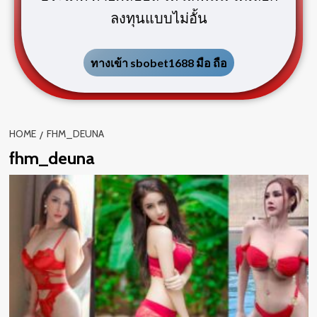
ลงทุนแบบไม่อั้น
ทางเข้า sbobet1688 มือ ถือ
HOME
FHM_DEUNA
fhm_deuna
d