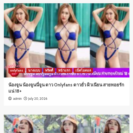
onlyfans
นางแบบ
พริตตี้
หน้าแรก
เน็ตไอดอล
น้องจูน น้องจูนนี่จูน ดาว Onlyfans ดาวยั่ว ผิวเนียน สายทอยรัก
แน่ 18+
July 20, 2026
admin