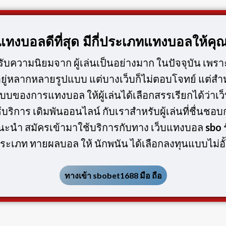
แทงบอลดีที่สุด มีกี่ประเภทแทงบอลให้คุณ
้รับความนิยมจาก ผู้เล่นเป็นอย่างมาก ในปัจจุบัน 
กอยู่หลากหลายรูปแบบ แต่บางเว็บก็ไม่ตอบโจทย์ แต่สำ
ปแบบของการแทงบอล ให้ผู้เล่นได้เลือกสรรเรียกได้ว่าเ
อกใช้บริการ เดิมพันออนไลน์ กับเราสำหรับผู้เล่นที่ชื
นะนำ สมัครเข้ามาใช้บริการกับทาง เว็บแทงบอล
sbo
ระเภท ทายผลบอล ให้ นักพนัน ได้เลือกลงทุนแบบไม่อั
ทางเข้า sbobet1688 มือ ถือ