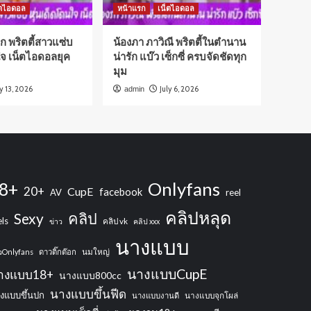
็ตไอดอล
หน้าแรก
เน็ตไอดอล
ก พริตตี้สาวแซ่บ
น้องภา ภาวิณี พริตตี้ในตำนาน
ใจ เน็ตไอดอลยุค
น่ารัก แบ๊ว เซ็กซี่ ครบจัดชัดทุก
มุม
ly 13, 2026
July 6, 2026
admin
Onlyfans
8+
20+
CupE
facebook
AV
reel
คลิปหลุด
Sexy
คลิป
els
คลิป vk
ข่าว
คลิป xxx
นางแบบ
นมใหญ่
วOnlyfans
ดาวติ๊กต๊อก
นางแบบCupE
างแบบ18+
นางแบบ800cc
นางแบบขึ้นฟีด
งแบบขึ้นปก
นางแบบจุกโผล่
นางแบบงานดี