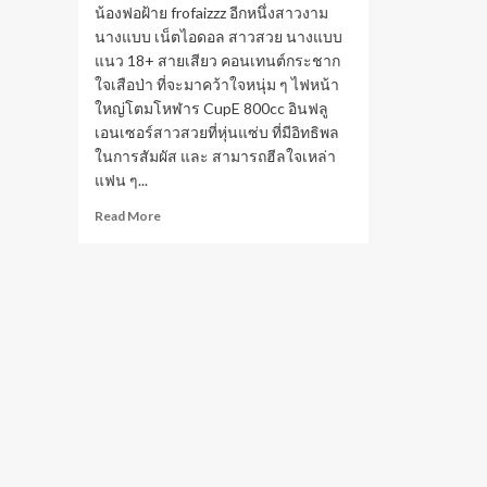
น้องฟอฝ้าย frofaizzz อีกหนึ่งสาวงาม
นางแบบ เน็ตไอดอล สาวสวย นางแบบ
แนว 18+ สายเสียว คอนเทนต์กระชาก
ใจเสือป่า ที่จะมาคว้าใจหนุ่ม ๆ ไฟหน้า
ใหญ่โตมโหฬาร CupE 800cc อินฟลู
เอนเซอร์สาวสวยที่หุ่นแซ่บ ที่มีอิทธิพล
ในการสัมผัส และ สามารถฮีลใจเหล่า
แฟน ๆ...
Read
Read More
more
about
น้อง
ฟอ
ฝ้าย
frofaizzz
สาว
พราว
เสน่ห์
สวย
แซ่
บ
หุ่น