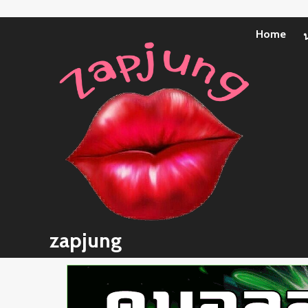
ufa191
โหราศาสตร์
Skip
Home
ไทย
to
content
zapjung