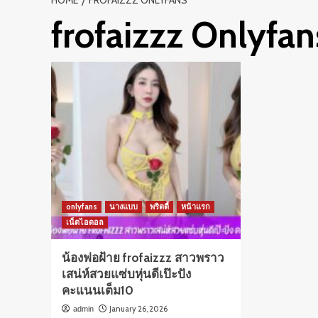
HOME
FROFAIZZZ ONLYFANS
frofaizzz Onlyfan
onlyfans
นางแบบ
พริตตี้
หน้าแรก
เน็ตไอดอล
น้องฟอฝ้าย frofaizzz สาวพราว
เสน่ห์สวยแซ่บหุ่นดีเป๊ะปัง
คะแนนเต็ม10
January 26, 2026
admin